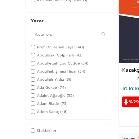
IQ Kültür Sanat Yayıncılık
(1)
Yazar
Prof. Dr. Kemal Sayar
(40)
Abdülbaki Gölpınarlı
(43)
Abdulfettah Ebu Gudde
(34)
Kazakç
Abdülhak Şinasi Hisar
(34)
Lehçe
Abdullah Yıldız
(36)
Ada Gökce
(74)
IQ Kült
Adalet Ağaoğlu
(52)
%
29
Adam Blade
(75)
Adem Saraç
(48)
Adil Akkoyunlu
(36)
Afşar Timuçin
(38)
Stoktakiler
Agatha Christie
(97)
Toplam