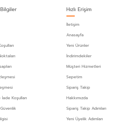
Bilgiler
Hızlı Erişim
İletişim
Anasayfa
oşulları
Yeni Ürünler
Noktaları
İndirimdekiler
apları
Müşteri Hizmetleri
zleşmesi
Sepetim
leşmesi
Sipariş Takip
 İade Koşulları
Hakkımızda
e Güvenlik
Sipariş Takip Adımları
gisi
Yeni Üyelik Adımları