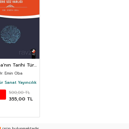
a'nın Tarihi Türk
lerine Göre Söz
Dr. Emin Oba
Varlığı
ür Sanat Yayıncılık
500,00
TL
355,00
TL
1
ürün bulunmaktadır.