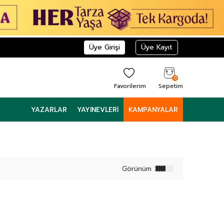
Üye Girişi
Üye Kayıt
0
Favorilerim
Sepetim
YAZARLAR
YAYINEVLERI
KAMPANYALAR
Görünüm :