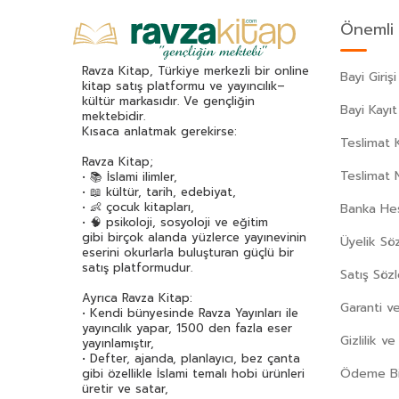
Akif Manaf
(46)
Önemli 
Alev Alatlı
(45)
Alexandr Sergeyeviç Puşkin
(49)
Ravza Kitap, Türkiye merkezli bir online
Bayi Girişi
Alexandre Dumas
(113)
kitap satış platformu ve yayıncılık–
kültür markasıdır. Ve gençliğin
Alfred Adler
(62)
Bayi Kayıt
mektebidir.
Ali Erkan Kavaklı
(32)
Kısaca anlatmak gerekirse:
Teslimat K
Ali Haydar Haksal
(53)
Ravza Kitap;
Ali Kuzu
(42)
Teslimat 
• 📚 İslami ilimler,
• 📖 kültür, tarih, edebiyat,
Alphonse Daudet
(40)
• 👶 çocuk kitapları,
Banka Hes
Andre Gide
(43)
• 🧠 psikoloji, sosyoloji ve eğitim
gibi birçok alanda yüzlerce yayınevinin
Üyelik Sö
Anita Ganeri
(32)
eserini okurlarla buluşturan güçlü bir
Anonim
(300)
satış platformudur.
Satış Söz
Antoine De Saint Exupery
(174)
Ayrıca Ravza Kitap:
Garanti ve
Anton Çehov
(163)
• Kendi bünyesinde Ravza Yayınları ile
yayıncılık yapar, 1500 den fazla eser
Arif Pamuk
(45)
Gizlilik v
yayınlamıştır,
Aristoteles (Aristo)
(89)
• Defter, ajanda, planlayıcı, bez çanta
Ödeme Bil
gibi özellikle İslami temalı hobi ürünleri
Arthur Schopenhauer
(77)
üretir ve satar,