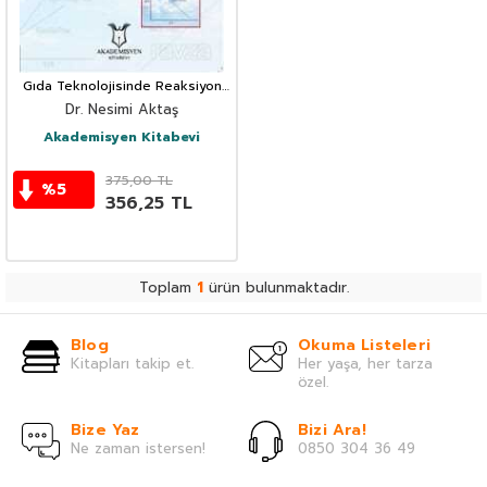
Gıda Teknolojisinde Reaksiyon
Kinetiği
Dr. Nesimi Aktaş
Akademisyen Kitabevi
375,00
TL
%
5
356,25
TL
Toplam
1
ürün bulunmaktadır.
Blog
Okuma Listeleri
Kitapları takip et.
Her yaşa, her tarza
özel.
Bize Yaz
Bizi Ara!
Ne zaman istersen!
0850 304 36 49