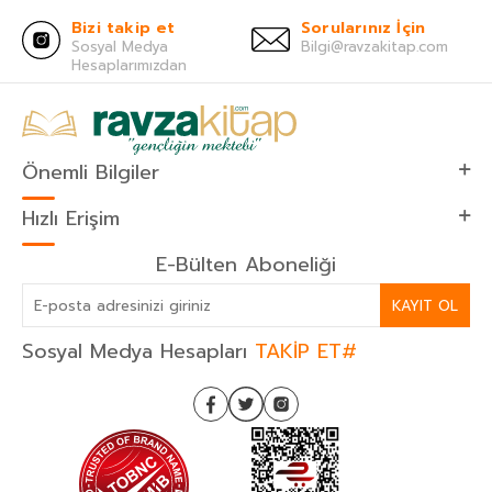
Bizi takip et
Sorularınız İçin
Sosyal Medya
Bilgi@ravzakitap.com
Hesaplarımızdan
Önemli Bilgiler
Hızlı Erişim
E-Bülten Aboneliği
KAYIT OL
Sosyal Medya Hesapları
TAKİP ET#