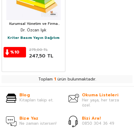
Kurumsal Yönetim ve Firma
Yönetim Kuru
Dr. Özcan Işık
Kriter Basım Yayın Dağıtım
275,00
TL
%
10
247,50
TL
Toplam
1
ürün bulunmaktadır.
Blog
Okuma Listeleri
Kitapları takip et.
Her yaşa, her tarza
özel.
Bize Yaz
Bizi Ara!
Ne zaman istersen!
0850 304 36 49