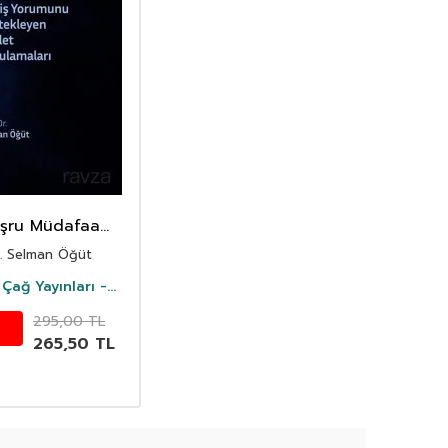
şru Müdafaa
kkının Geniş
. Selman Öğüt
Yorumunu
ekleyen Devlet
Çağ Yayınları -
ygulamaları
Akademik
295,00
TL
0
265,50
TL