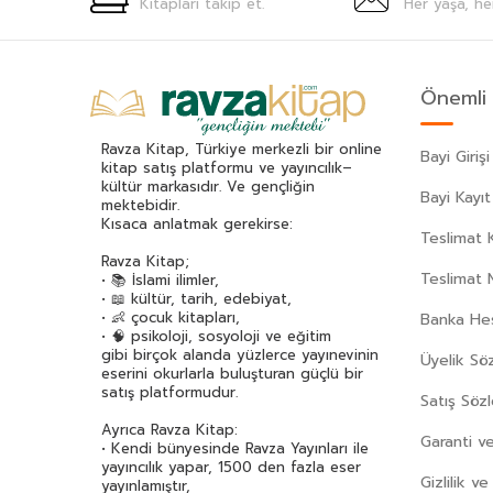
Kitapları takip et.
Her yaşa, he
Ahmet Ümit
(69)
Akif Manaf
(46)
Alev Alatlı
(46)
Önemli 
Alexandr Sergeyeviç Puşkin
(49)
Alexandre Dumas
(113)
Ravza Kitap, Türkiye merkezli bir online
Bayi Girişi
Alfred Adler
(63)
kitap satış platformu ve yayıncılık–
kültür markasıdır. Ve gençliğin
Ali Erkan Kavaklı
(33)
Bayi Kayıt
mektebidir.
Ali Haydar Haksal
(53)
Kısaca anlatmak gerekirse:
Teslimat K
Ali Kuzu
(42)
Ravza Kitap;
Alphonse Daudet
(40)
Teslimat 
• 📚 İslami ilimler,
• 📖 kültür, tarih, edebiyat,
Andre Gide
(43)
• 👶 çocuk kitapları,
Banka Hes
Anita Ganeri
(32)
• 🧠 psikoloji, sosyoloji ve eğitim
gibi birçok alanda yüzlerce yayınevinin
Üyelik Sö
Anonim
(301)
eserini okurlarla buluşturan güçlü bir
Antoine De Saint Exupery
(174)
satış platformudur.
Satış Söz
Anton Çehov
(163)
Ayrıca Ravza Kitap:
Garanti ve
Arif Pamuk
(45)
• Kendi bünyesinde Ravza Yayınları ile
yayıncılık yapar, 1500 den fazla eser
Aristoteles (Aristo)
(91)
Gizlilik v
yayınlamıştır,