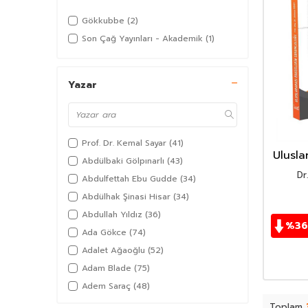
Gökkubbe
(2)
Son Çağ Yayınları - Akademik
(1)
Yazar
Prof. Dr. Kemal Sayar
(41)
Ulusla
Abdülbaki Gölpınarlı
(43)
S
Dr
Abdulfettah Ebu Gudde
(34)
Abdülhak Şinasi Hisar
(34)
Abdullah Yıldız
(36)
%
36
Ada Gökce
(74)
Adalet Ağaoğlu
(52)
Adam Blade
(75)
Adem Saraç
(48)
Adil Akkoyunlu
(36)
Toplam