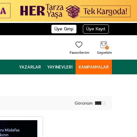
Üye Girişi
Üye Kayıt
0
Favorilerim
Sepetim
YAZARLAR
YAYINEVLERI
KAMPANYALAR
Görünüm :