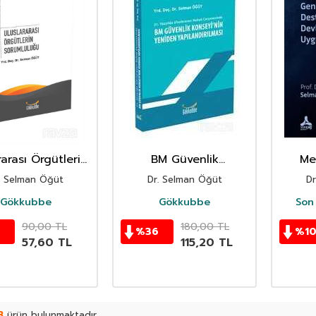
rarası Örgütlerin
BM Güvenlik
Me
orumluluğu
Konseyi'nin Yeniden
Ha
. Selman Öğüt
Dr. Selman Öğüt
Dr
Yapılandırılması
Dest
Gökkubbe
Gökkubbe
Son 
U
90,00
TL
180,00
TL
%
36
%
1
57,60
TL
115,20
TL
3
ürün bulunmaktadır.