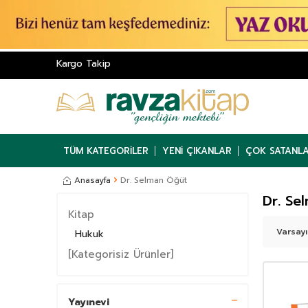
Kargo Takip
TÜM KATEGORILER
YENI ÇIKANLAR
ÇOK SATANL
Anasayfa
Dr. Selman Öğüt
Dr. Se
Kitap
Hukuk
[Kategorisiz Ürünler]
Yayınevi