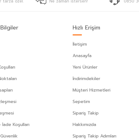
r tarza özel.
Ne zaman istersen!
0850 3
Bilgiler
Hızlı Erişim
İletişim
Anasayfa
oşulları
Yeni Ürünler
Noktaları
İndirimdekiler
apları
Müşteri Hizmetleri
zleşmesi
Sepetim
leşmesi
Sipariş Takip
 İade Koşulları
Hakkımızda
e Güvenlik
Sipariş Takip Adımları