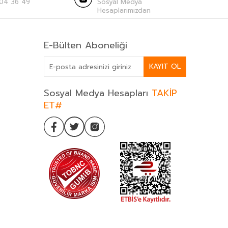
04 36 49
Sosyal Medya
Hesaplarımızdan
E-Bülten Aboneliği
KAYIT OL
Sosyal Medya Hesapları
TAKİP
ET#