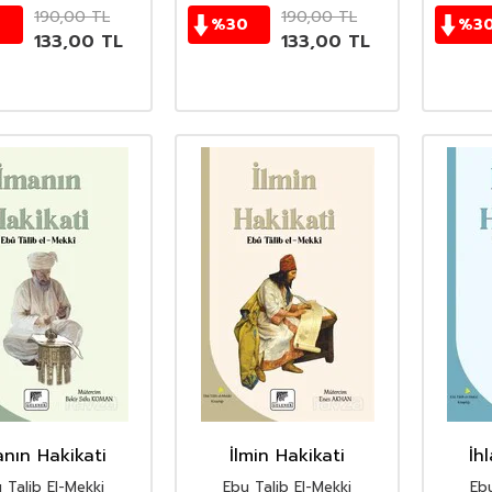
190,00
TL
190,00
TL
0
%
30
%
3
133,00
TL
133,00
TL
anın Hakikati
İlmin Hakikati
İh
 Talib El-Mekki
Ebu Talib El-Mekki
Ebu