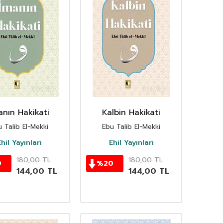
anın Hakikati
Kalbin Hakikati
 Talib El-Mekki
Ebu Talib El-Mekki
hil Yayınları
Ehil Yayınları
180,00
TL
180,00
TL
0
%
20
144,00
TL
144,00
TL