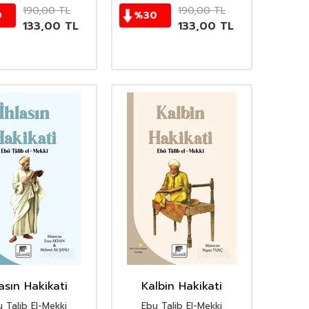
190,00
TL
190,00
TL
0
%
30
133,00
TL
133,00
TL
lasın Hakikati
Kalbin Hakikati
 Talib El-Mekki
Ebu Talib El-Mekki