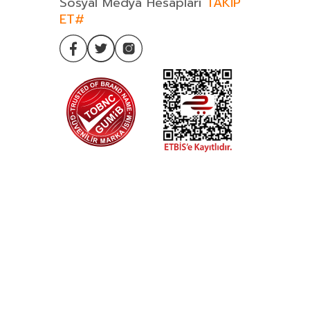
Sosyal Medya Hesapları
TAKİP
ET#