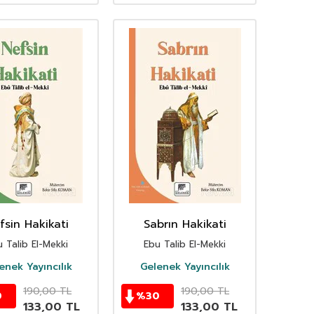
fsin Hakikati
Sabrın Hakikati
 Talib El-Mekki
Ebu Talib El-Mekki
enek Yayıncılık
Gelenek Yayıncılık
190,00
TL
190,00
TL
0
%
30
133,00
TL
133,00
TL