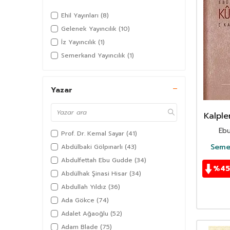
Ehil Yayınları
(8)
Gelenek Yayıncılık
(10)
İz Yayıncılık
(1)
Semerkand Yayıncılık
(1)
Yazar
Kalpler
- Kulu
Ebu
Prof. Dr. Kemal Sayar
(41)
Semer
Abdülbaki Gölpınarlı
(43)
Abdulfettah Ebu Gudde
(34)
%
45
Abdülhak Şinasi Hisar
(34)
Abdullah Yıldız
(36)
Ada Gökce
(74)
Adalet Ağaoğlu
(52)
Adam Blade
(75)