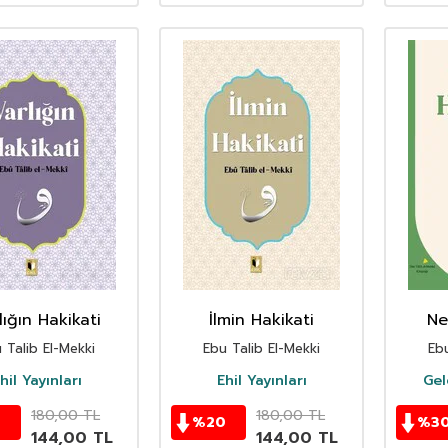
lığın Hakikati
İlmin Hakikati
Ne
 Talib El-Mekki
Ebu Talib El-Mekki
Ebu
hil Yayınları
Ehil Yayınları
Gel
180,00
TL
180,00
TL
0
%
20
%
3
144,00
TL
144,00
TL