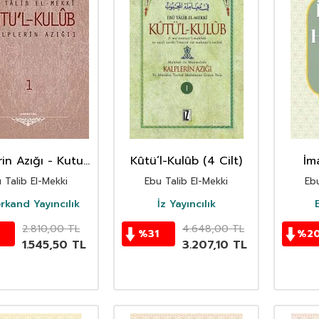
in Azığı - Kutu’l
Kûtü’l-Kulûb (4 Cilt)
İm
b (4 Cilt Takım)
 Talib El-Mekki
Ebu Talib El-Mekki
Ebu
kand Yayıncılık
İz Yayıncılık
E
2.810,00
TL
4.648,00
TL
%
31
%
2
1.545,50
TL
3.207,10
TL