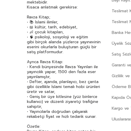
Bayi Kayıt
mektebidir.
Christine Beigel
(45)
Kısaca anlatmak gerekirse:
Teslimat K
Cihan Aktaş
(40)
Ravza Kitap;
D.H. Lawrence
(32)
Teslimat 
• 📚 İslami ilimler,
• 📖 kültür, tarih, edebiyat,
Daniel Defoe
(73)
• 👶 çocuk kitapları,
Banka Hes
Dav Pilkey
(40)
• 🧠 psikoloji, sosyoloji ve eğitim
gibi birçok alanda yüzlerce yayınevinin
Diane Alber
(38)
Üyelik Sö
eserini okurlarla buluşturan güçlü bir
Didem Demirel
(37)
satış platformudur.
Satış Söz
Dilara Keskin
(47)
Ayrıca Ravza Kitap:
Garanti ve
Doç. Dr. Osman Abalı
(67)
• Kendi bünyesinde Ravza Yayınları ile
yayıncılık yapar, 1500 den fazla eser
Dr. Ali Şeriati
(55)
Gizlilik v
yayınlamıştır,
Duran Çetin
(58)
• Defter, ajanda, planlayıcı, bez çanta
Ödeme Bil
gibi özellikle İslami temalı hobi ürünleri
Ebubekir Subaşı
(50)
üretir ve satar,
Ebul Ala Mevdudi
(55)
• Geniş bir üye kitlesine (yüz binlerce
Kapıda 
kullanıcı) ve düzenli ziyaretçi trafiğine
Ebul Hasen Ali En-Nedvi
(55)
sahiptir,
Kargo ve 
Ebül Leys Semerkandi
(34)
• Yayıncılarla doğrudan çalışarak
rekabetçi fiyat ve hızlı tedarik sunar.
Uluslarara
Ece Temelkuran
(33)
Özetle:
Eda Bayrak
(48)