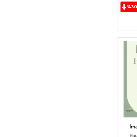
Bahar Çelik
(38)
%
3
Beatrix Potter
(59)
Bediüzzaman Said Nursi
(534)
Behiç Ak
(42)
Bestami Yazgan
(73)
Beydeba
(42)
Beyza Alkoç
(53)
Bilgenur Çorlu
(37)
Bilgin Adalı
(75)
Binnur Şafak Nigiz
(76)
Birsen Ekim Özen
(133)
Bram Stoker
(35)
Buçe Dayı
(50)
Buket Uzuner
(48)
Burhan Cahit Morkaya
(43)
Burhan Yetkil
(92)
İm
Çağrı Odabaşı
(43)
Ebu
Cahit Zarifoğlu
(70)