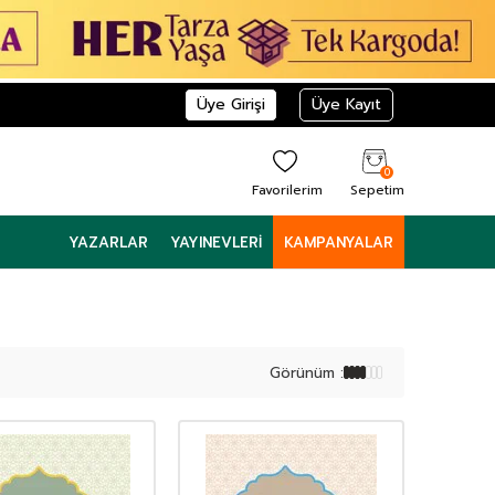
Üye Girişi
Üye Kayıt
0
Favorilerim
Sepetim
YAZARLAR
YAYINEVLERI
KAMPANYALAR
Görünüm :