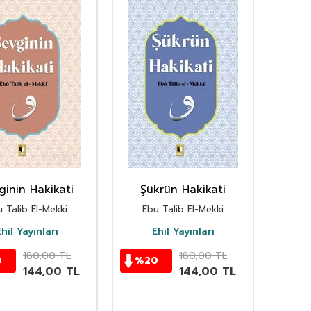
ginin Hakikati
Şükrün Hakikati
 Talib El-Mekki
Ebu Talib El-Mekki
hil Yayınları
Ehil Yayınları
180,00
TL
180,00
TL
0
%
20
144,00
TL
144,00
TL