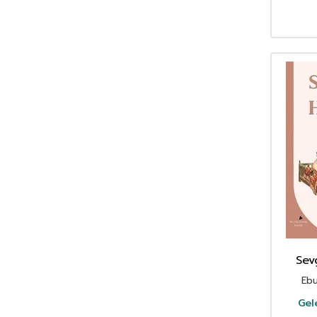
Aristoteles (Aristo)
(91)
Arthur Schopenhauer
(76)
Asena Meriç
(42)
Asım Uysal
(39)
Asiye Aslı Aslaner
(48)
Aslıhan Cengiz
(46)
Atasoy Müftüoğlu
(46)
Attila İlhan
(47)
Av. Erhan Günay
(38)
Aydoğan Yavaşlı
(40)
Ayla Çınaroğlu
(82)
Ayla Kutlu
(34)
Ayşe Kulin
(62)
Aysun Berktay Özmen
(32)
Sev
Aytül Akal
(169)
Ebu
Aziz Nesin
(125)
Aziz Sivaslıoğlu
(33)
Gel