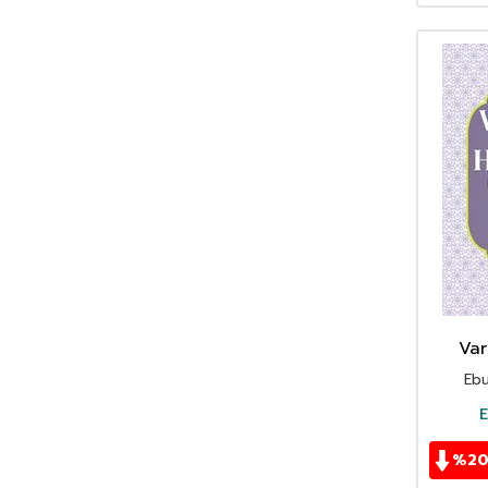
Ahmet Refik Altınay
(69)
Ahmet Seyrek
(65)
Ahmet Ümit
(69)
Akif Manaf
(46)
Alev Alatlı
(46)
Alexandr Sergeyeviç Puşkin
(49)
Alexandre Dumas
(113)
Alfred Adler
(63)
Ali Erkan Kavaklı
(33)
Ali Haydar Haksal
(53)
Ali Kuzu
(42)
Alphonse Daudet
(40)
Var
Andre Gide
(43)
Ebu
Anonim
(301)
Antoine De Saint Exupery
(174)
E
Anton Çehov
(163)
%
2
Arif Pamuk
(45)