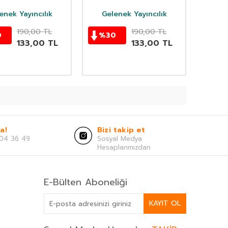
enek Yayıncılık
Gelenek Yayıncılık
190,00
TL
190,00
TL
0
%
30
133,00
TL
133,00
TL
a!
Bizi takip et
04 36 49
Sosyal Medya
Hesaplarımızdan
E-Bülten Aboneliği
KAYIT OL