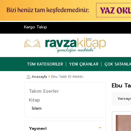
Kargo Takip
TÜM KATEGORILER
YENI ÇIKANLAR
ÇOK SATANL
Anasayfa
Ebu Talib El-Mekki
Ebu Ta
Takım Eserler
Kitap
İslam
Yayınevi