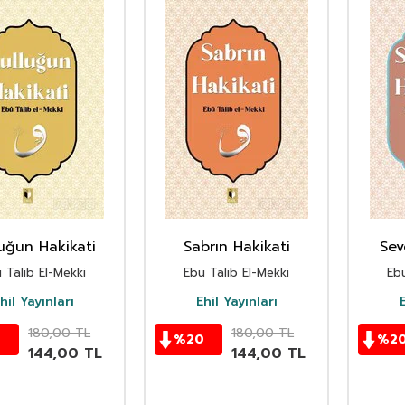
uğun Hakikati
Sabrın Hakikati
Sev
 Talib El-Mekki
Ebu Talib El-Mekki
Ebu
hil Yayınları
Ehil Yayınları
E
180,00
TL
180,00
TL
0
%
20
%
2
144,00
TL
144,00
TL