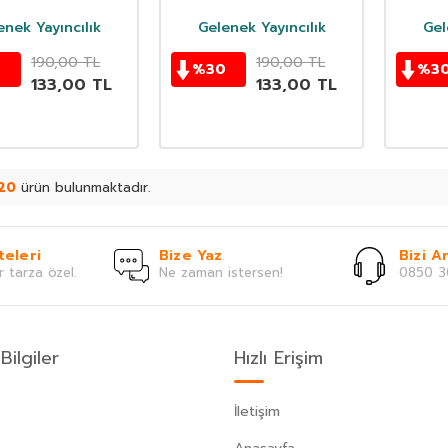
enek Yayıncılık
Gelenek Yayıncılık
Gel
190,00
TL
190,00
TL
0
%
30
%
3
133,00
TL
133,00
TL
20
ürün bulunmaktadır.
teleri
Bize Yaz
Bizi Ar
r tarza özel.
Ne zaman istersen!
0850 3
Bilgiler
Hızlı Erişim
İletişim