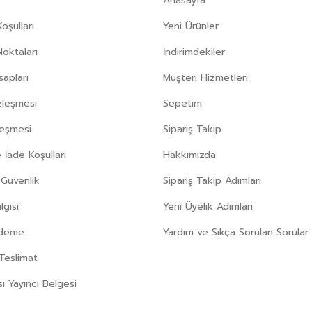
Anasayfa
oşulları
Yeni Ürünler
Noktaları
İndirimdekiler
apları
Müşteri Hizmetleri
zleşmesi
Sepetim
leşmesi
Sipariş Takip
 İade Koşulları
Hakkımızda
e Güvenlik
Sipariş Takip Adımları
gisi
Yeni Üyelik Adımları
Ödeme
Yardım ve Sıkça Sorulan Sorular
Teslimat
sı Yayıncı Belgesi