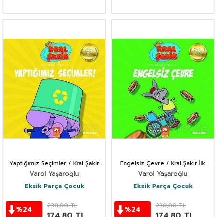
Yaptığımız Seçimler / Kral Şakir
Engelsiz Çevre / Kral Şakir İlk
İlk Okuma Kitabı 7
Okuma Kitabı 4
Varol Yaşaroğlu
Varol Yaşaroğlu
Eksik Parça Çocuk
Eksik Parça Çocuk
230,00
TL
230,00
TL
%
24
%
24
174,80
TL
174,80
TL