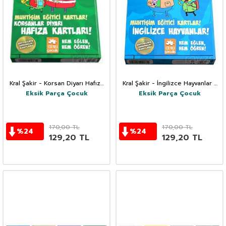
Kral Şakir - Korsan Diyarı Hafıza
Kral Şakir - İngilizce Hayvanlar /
Kartları / Muhtişim Eğitici Kartlar
Muhtişim Eğitici Kartlar
Eksik Parça Çocuk
Eksik Parça Çocuk
170,00
TL
170,00
TL
%
24
%
24
129,20
TL
129,20
TL