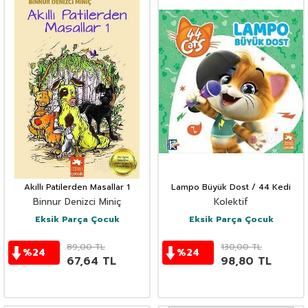
Akıllı Patilerden Masallar 1
Lampo Büyük Dost / 44 Kedi
Binnur Denizci Miniç
Kolektif
Eksik Parça Çocuk
Eksik Parça Çocuk
89,00
TL
130,00
TL
%
24
%
24
67,64
TL
98,80
TL