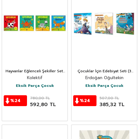
Hayvanlar Eğlenceli Şekiller Seti
Çocuklar İçin Edebiyat Seti (3
(4 Kitap)
Kitap)
Kolektif
Erdoğan Oğultekin
Eksik Parça Çocuk
Eksik Parça Çocuk
780,00
TL
507,00
TL
%
24
%
24
592,80
TL
385,32
TL