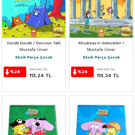
Durutti Durutti / Duru'nun Tatil
Afrodisias'ın Gelincikleri /
Günlükleri
Duru'nun Tatil Günlükler
Mustafa Ünver
Mustafa Ünver
Eksik Parça Çocuk
Eksik Parça Çocuk
149,00
TL
149,00
TL
%
24
%
24
113,24
TL
113,24
TL