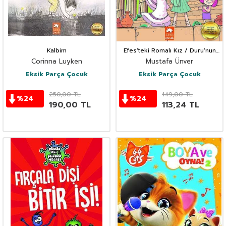
Kalbim
Efes'teki Romalı Kız / Duru'nun
Tatil Günlükleri
Corinna Luyken
Mustafa Ünver
Eksik Parça Çocuk
Eksik Parça Çocuk
250,00
TL
149,00
TL
%
24
%
24
190,00
TL
113,24
TL