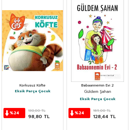
Korkusuz Köfte
Babaannemin Evi 2
Eksik Parça Çocuk
Güldem Şahan
Eksik Parça Çocuk
130,00
TL
169,00
TL
%
24
%
24
98,80
TL
128,44
TL