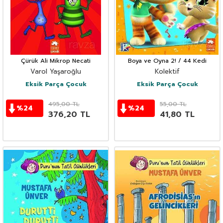
Çürük Ali Mikrop Necati
Boya ve Oyna 2! / 44 Kedi
Varol Yaşaroğlu
Kolektif
Eksik Parça Çocuk
Eksik Parça Çocuk
495,00
TL
55,00
TL
%
24
%
24
376,20
TL
41,80
TL