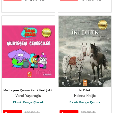
Muhteşem Çevreciler / Kral Şakir
İki Dilek
İlk Okuma Kitabı 10
Varol Yaşaroğlu
Helena Kraljic
Eksik Parça Çocuk
Eksik Parça Çocuk
230,00
TL
125,00
TL