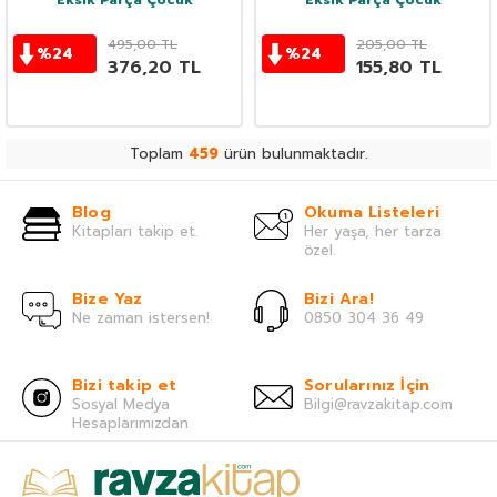
Eksik Parça Çocuk
Eksik Parça Çocuk
495,00
TL
205,00
TL
%
24
%
24
376,20
TL
155,80
TL
Toplam
459
ürün bulunmaktadır.
Blog
Okuma Listeleri
Kitapları takip et.
Her yaşa, her tarza
özel.
Bize Yaz
Bizi Ara!
Ne zaman istersen!
0850 304 36 49
Bizi takip et
Sorularınız İçin
Sosyal Medya
Bilgi@ravzakitap.com
Hesaplarımızdan