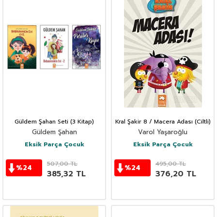
Güldem Şahan Seti (3 Kitap)
Kral Şakir 8 / Macera Adası (Ciltli)
Güldem Şahan
Varol Yaşaroğlu
Eksik Parça Çocuk
Eksik Parça Çocuk
507,00
TL
495,00
TL
%
24
%
24
385,32
TL
376,20
TL