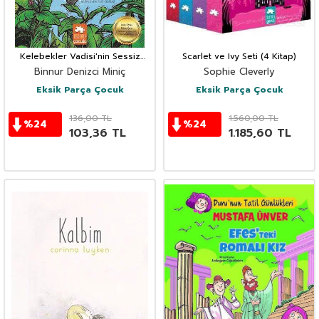
Kelebekler Vadisi'nin Sessiz
Scarlet ve Ivy Seti (4 Kitap)
Perileri
Binnur Denizci Miniç
Sophie Cleverly
Eksik Parça Çocuk
Eksik Parça Çocuk
136,00
TL
1.560,00
TL
%
24
%
24
103,36
TL
1.185,60
TL