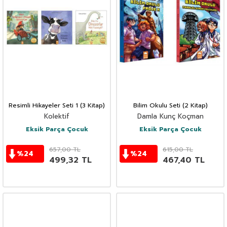
Resimli Hikayeler Seti 1 (3 Kitap)
Bilim Okulu Seti (2 Kitap)
Kolektif
Damla Kunç Koçman
Eksik Parça Çocuk
Eksik Parça Çocuk
657,00
TL
615,00
TL
%
24
%
24
499,32
TL
467,40
TL