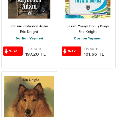
Karısını Kaybeden Adam
Lassie Yuvaya Dönüş Dünya
Çocuk Klasikleri (7-12 Yaş)
Eric Knight
Eric Knight
Dorlion Yayınevi
Dorlion Yayınevi
290,00
TL
149,50
TL
%
32
%
32
197,20
TL
101,66
TL