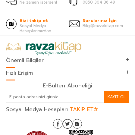
Ne zaman istersen!
0850 304 36 49
Bizi takip et
Sorularınız İçin
Sosyal Medya
Bilgi@ravzakitap.com
Hesaplarımızdan
Önemli Bilgiler
Hızlı Erişim
E-Bülten Aboneliği
KAYIT OL
Sosyal Medya Hesapları
TAKİP ET#