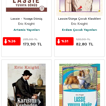
Lassie - Yuvaya Dönüş
Lassie/Dünya Çocuk Klasikleri
Eric Knight
Eric Knight
Artemis Yayınları
Erdem Çocuk Yayınları
235,00
TL
120,00
TL
%
26
%
31
173,90
TL
82,80
TL