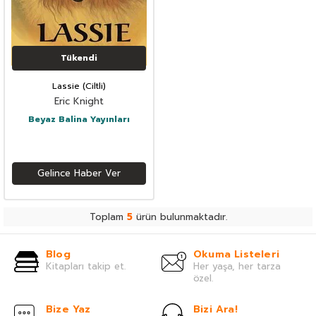
Tükendi
Lassie (Ciltli)
Eric Knight
Beyaz Balina Yayınları
Gelince Haber Ver
Toplam
5
ürün bulunmaktadır.
Blog
Okuma Listeleri
Kitapları takip et.
Her yaşa, her tarza
özel.
Bize Yaz
Bizi Ara!