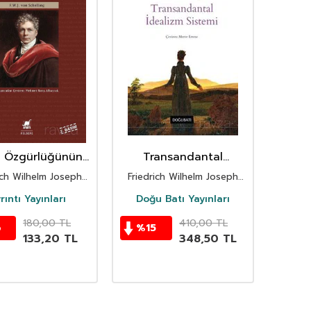
n Özgürlüğünün
Transandantal
zü Üzerine
İdealizm Sistemi
ich Wilhelm Joseph
Friedrich Wilhelm Joseph
von Schelling
von Schelling
rıntı Yayınları
Doğu Batı Yayınları
180,00
TL
410,00
TL
6
%
15
133,20
TL
348,50
TL