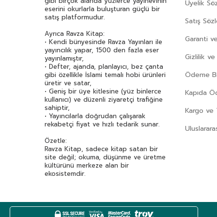
gibi birçok alanda yüzlerce yayınevinin
Üyelik Sö
Aristoteles (Aristo)
(89)
eserini okurlarla buluşturan güçlü bir
satış platformudur.
Arthur Schopenhauer
(77)
Satış Söz
Asena Meriç
(42)
Ayrıca Ravza Kitap:
Garanti ve
• Kendi bünyesinde Ravza Yayınları ile
Asım Uysal
(36)
yayıncılık yapar, 1500 den fazla eser
Asiye Aslı Aslaner
(48)
Gizlilik v
yayınlamıştır,
• Defter, ajanda, planlayıcı, bez çanta
Aslıhan Cengiz
(45)
Ödeme Bil
gibi özellikle İslami temalı hobi ürünleri
Atasoy Müftüoğlu
(46)
üretir ve satar,
• Geniş bir üye kitlesine (yüz binlerce
Kapıda 
Attila İlhan
(47)
kullanıcı) ve düzenli ziyaretçi trafiğine
Av. Erhan Günay
(38)
sahiptir,
Kargo ve 
• Yayıncılarla doğrudan çalışarak
Aydoğan Yavaşlı
(40)
rekabetçi fiyat ve hızlı tedarik sunar.
Uluslarara
Ayla Çınaroğlu
(82)
Özetle:
Ayla Kutlu
(34)
Ravza Kitap, sadece kitap satan bir
Ayşe Kulin
(61)
site değil; okuma, düşünme ve üretme
kültürünü merkeze alan bir
Aytül Akal
(169)
ekosistemdir.
Aziz Nesin
(125)
Aziz Sivaslıoğlu
(34)
Bahar Çelik
(37)