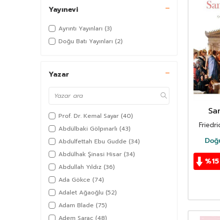
Yayınevi
Ayrıntı Yayınları
(3)
Doğu Batı Yayınları
(2)
Yazar
Sa
Prof. Dr. Kemal Sayar
(40)
Friedr
Abdülbaki Gölpınarlı
(43)
Doğu
Abdulfettah Ebu Gudde
(34)
Abdülhak Şinasi Hisar
(34)
%
15
Abdullah Yıldız
(36)
Ada Gökce
(74)
Adalet Ağaoğlu
(52)
Adam Blade
(75)
Adem Saraç
(48)