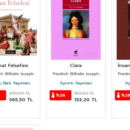
nat Felsefesi
Clara
İnsa
Ö
ich Wilhelm Joseph
Friedrich Wilhelm Joseph
Friedr
von Schelling
von Schelling
 Batı Yayınları
Ayrıntı Yayınları
Ay
430,00
TL
180,00
TL
%
26
%
2
365,50
TL
133,20
TL