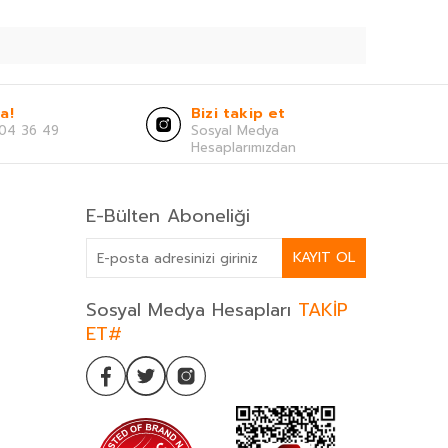
a!
Bizi takip et
04 36 49
Sosyal Medya
Hesaplarımızdan
E-Bülten Aboneliği
KAYIT OL
Sosyal Medya Hesapları
TAKİP
ET#