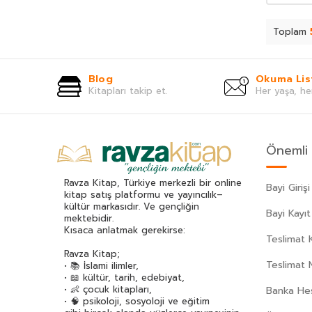
Ahmet Refik Altınay
(67)
Ahmet Seyrek
(65)
Toplam
Ahmet Ümit
(70)
Akif Manaf
(46)
Blog
Okuma Lis
Alev Alatlı
(45)
Kitapları takip et.
Her yaşa, he
Alexandr Sergeyeviç Puşkin
(49)
Alexandre Dumas
(113)
Alfred Adler
(62)
Önemli 
Ali Haydar Haksal
(53)
Ali Kuzu
(42)
Ravza Kitap, Türkiye merkezli bir online
Bayi Girişi
Alphonse Daudet
(40)
kitap satış platformu ve yayıncılık–
kültür markasıdır. Ve gençliğin
Andre Gide
(43)
Bayi Kayıt
mektebidir.
Anita Ganeri
(32)
Kısaca anlatmak gerekirse:
Teslimat K
Anonim
(300)
Ravza Kitap;
Teslimat 
Antoine De Saint Exupery
(174)
• 📚 İslami ilimler,
• 📖 kültür, tarih, edebiyat,
Anton Çehov
(163)
• 👶 çocuk kitapları,
Banka Hes
• 🧠 psikoloji, sosyoloji ve eğitim
Arif Pamuk
(45)