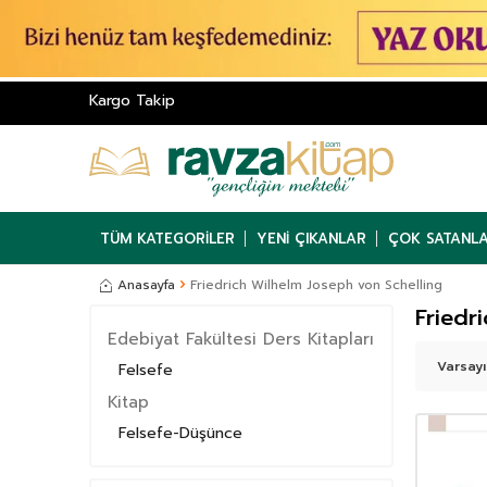
Kargo Takip
TÜM KATEGORILER
YENI ÇIKANLAR
ÇOK SATANL
Anasayfa
Friedrich Wilhelm Joseph von Schelling
Friedr
Edebiyat Fakültesi Ders Kitapları
Felsefe
Kitap
Felsefe-Düşünce