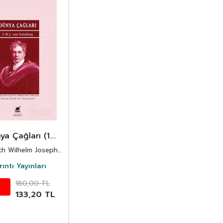
ya Çağları (1.
Basım)
ich Wilhelm Joseph
von Schelling
rıntı Yayınları
180,00
TL
133,20
TL