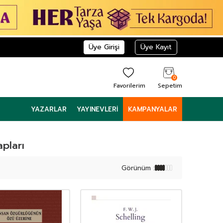
Üye Girişi
Üye Kayıt
0
Favorilerim
Sepetim
YAZARLAR
YAYINEVLERI
KAMPANYALAR
apları
Görünüm :