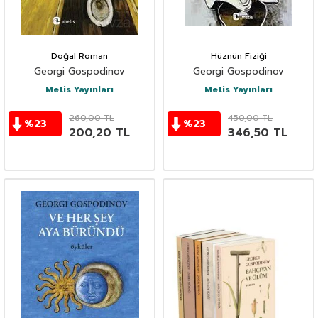
Doğal Roman
Hüznün Fiziği
Georgi Gospodinov
Georgi Gospodinov
Metis Yayınları
Metis Yayınları
260,00
TL
450,00
TL
%
23
%
23
200,20
TL
346,50
TL