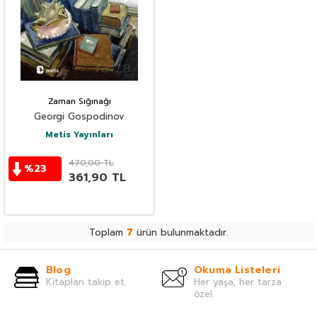
Zaman Sığınağı
Georgi Gospodinov
Metis Yayınları
470,00
TL
%
23
361,90
TL
Toplam
7
ürün bulunmaktadır.
Blog
Okuma Listeleri
Kitapları takip et.
Her yaşa, her tarza
özel.