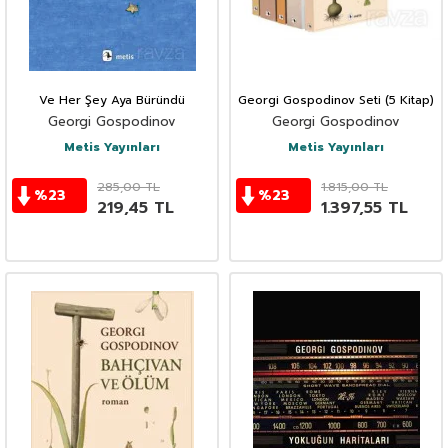
Ve Her Şey Aya Büründü
Georgi Gospodinov Seti (5 Kitap)
Georgi Gospodinov
Georgi Gospodinov
Metis Yayınları
Metis Yayınları
285,00
TL
1.815,00
TL
%
23
%
23
219,45
TL
1.397,55
TL