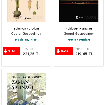
Bahçıvan ve Ölüm
Yokluğun Haritaları
Georgi Gospodinov
Georgi Gospodinov
Metis Yayınları
Metis Yayınları
375,00
TL
285,00
TL
%
41
%
23
221,25
TL
219,45
TL