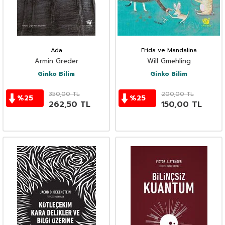
Ada
Frida ve Mandalina
Armin Greder
Will Gmehling
Ginko Bilim
Ginko Bilim
350,00
TL
200,00
TL
%
25
%
25
262,50
TL
150,00
TL