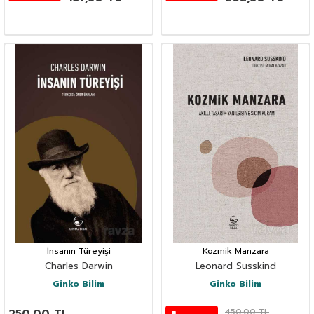
İnsanın Türeyişi
Kozmik Manzara
Charles Darwin
Leonard Susskind
Ginko Bilim
Ginko Bilim
450,00
TL