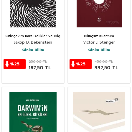
Kütleçekim Kara Delikler ve Bilgi
Bilinçsiz Kuantum
Üzerine
Jakop D. Bekenstein
Victor J. Stenger
Ginko Bilim
Ginko Bilim
250,00
TL
450,00
TL
%
25
%
25
187,50
TL
337,50
TL