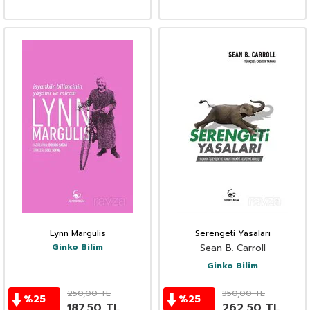
Lynn Margulis
Serengeti Yasaları
Ginko Bilim
Sean B. Carroll
Ginko Bilim
250,00
TL
350,00
TL
%
25
%
25
187,50
TL
262,50
TL