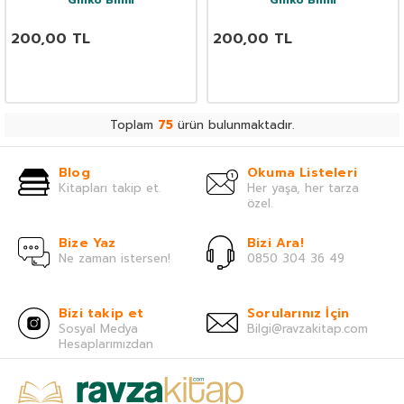
Ginko Bilim
Ginko Bilim
200,00
TL
200,00
TL
Toplam
75
ürün bulunmaktadır.
Blog
Okuma Listeleri
Kitapları takip et.
Her yaşa, her tarza
özel.
Bize Yaz
Bizi Ara!
Ne zaman istersen!
0850 304 36 49
Bizi takip et
Sorularınız İçin
Sosyal Medya
Bilgi@ravzakitap.com
Hesaplarımızdan