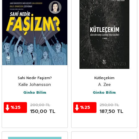
Sahi Nedir Faşizm?
Kütleçekim
Kalle Johansson
A. Zee
Ginko Bilim
Ginko Bilim
200,00
TL
250,00
TL
%
25
%
25
150,00
TL
187,50
TL