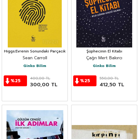
Higgs:Evrenin Sonundaki Parçacık
Şüphecinin El Kitabı
Sean Carroll
Çağrı Mert Bakırcı
Ginko Bilim
Ginko Bilim
400,00
TL
550,00
TL
%
25
%
25
300,00
TL
412,50
TL