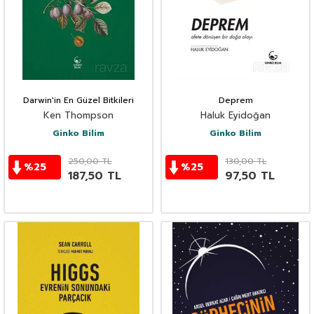
Darwin'in En Güzel Bitkileri
Deprem
Ken Thompson
Haluk Eyidoğan
Ginko Bilim
Ginko Bilim
250,00
TL
130,00
TL
%
25
%
25
187,50
TL
97,50
TL