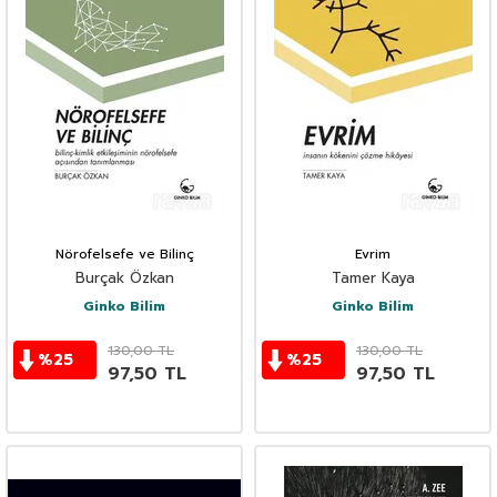
Nörofelsefe ve Bilinç
Evrim
Burçak Özkan
Tamer Kaya
Ginko Bilim
Ginko Bilim
130,00
TL
130,00
TL
%
25
%
25
97,50
TL
97,50
TL