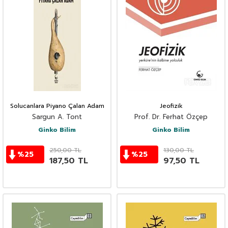
Solucanlara Piyano Çalan Adam
Jeofizik
Sargun A. Tont
Prof. Dr. Ferhat Özçep
Ginko Bilim
Ginko Bilim
250,00
TL
130,00
TL
%
25
%
25
187,50
TL
97,50
TL