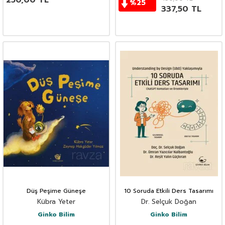
250,00
TL
%
25
337,50
TL
Düş Peşime Güneşe
10 Soruda Etkili Ders Tasarımı
Kübra Yeter
Dr. Selçuk Doğan
Ginko Bilim
Ginko Bilim