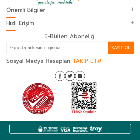
Önemli Bilgiler
Hızlı Erişim
E-Bülten Aboneliği
KAYIT OL
Sosyal Medya Hesapları
TAKİP ET#