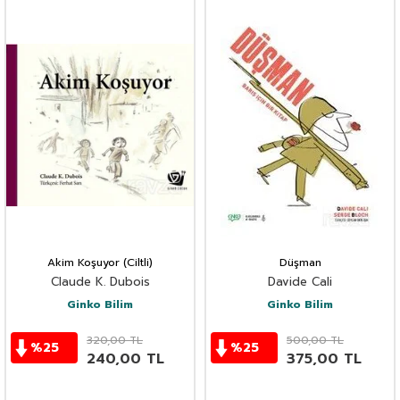
Akim Koşuyor (Ciltli)
Düşman
Claude K. Dubois
Davide Cali
Ginko Bilim
Ginko Bilim
320,00
TL
500,00
TL
%
25
%
25
240,00
TL
375,00
TL