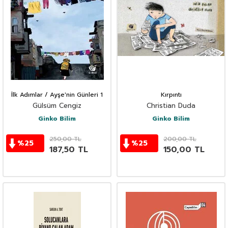
İlk Adımlar / Ayşe'nin Günleri 1
Kırpıntı
Gülsüm Cengiz
Christian Duda
Ginko Bilim
Ginko Bilim
250,00
TL
200,00
TL
%
25
%
25
187,50
TL
150,00
TL