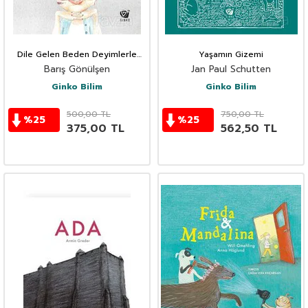
Dile Gelen Beden Deyimlerle
Yaşamın Gizemi
İnsan Vücudu
Barış Gönülşen
Jan Paul Schutten
Ginko Bilim
Ginko Bilim
500,00
TL
750,00
TL
%
25
%
25
375,00
TL
562,50
TL