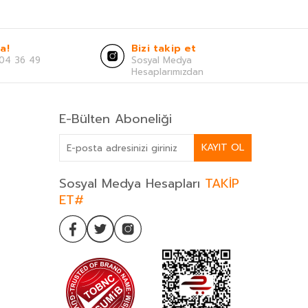
a!
Bizi takip et
04 36 49
Sosyal Medya
Hesaplarımızdan
E-Bülten Aboneliği
KAYIT OL
Sosyal Medya Hesapları
TAKİP
ET#