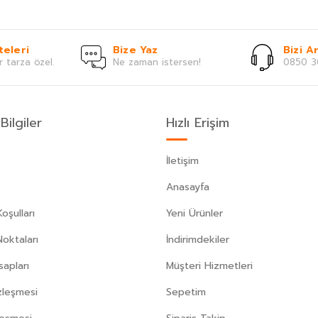
teleri
Bize Yaz
Bizi Ar
r tarza özel.
Ne zaman istersen!
0850 3
Bilgiler
Hızlı Erişim
İletişim
Anasayfa
oşulları
Yeni Ürünler
Noktaları
İndirimdekiler
apları
Müşteri Hizmetleri
zleşmesi
Sepetim