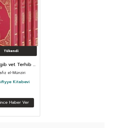
Tükendi
gib vet Terhib 4
 Takim Arapça -
afız el-Münziri
?? ???????? ??
??? ?????? 1-4
ifiyye Kitabevi
ince Haber Ver