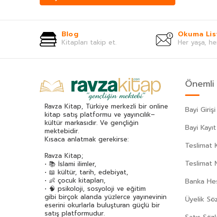
Ahmet Mithat Efendi
(168)
Ahmet Rasim
(85)
Blog
Okuma Lis
Ahmet Refik Altınay
(67)
Kitapları takip et.
Her yaşa, he
Ahmet Seyrek
(65)
Ahmet Ümit
(70)
Akif Manaf
(46)
Önemli 
Alev Alatlı
(45)
Alexandr Sergeyeviç Puşkin
(49)
Ravza Kitap, Türkiye merkezli bir online
Bayi Girişi
Alexandre Dumas
(113)
kitap satış platformu ve yayıncılık–
kültür markasıdır. Ve gençliğin
Alfred Adler
(62)
Bayi Kayıt
mektebidir.
Ali Bulaç
(32)
Kısaca anlatmak gerekirse:
Teslimat K
Ali Haydar Haksal
(53)
Ravza Kitap;
Ali Kuzu
(42)
Teslimat 
• 📚 İslami ilimler,
• 📖 kültür, tarih, edebiyat,
Alphonse Daudet
(40)
• 👶 çocuk kitapları,
Banka Hes
Andre Gide
(43)
• 🧠 psikoloji, sosyoloji ve eğitim
gibi birçok alanda yüzlerce yayınevinin
Üyelik Sö
Anonim
(300)
eserini okurlarla buluşturan güçlü bir
Antoine De Saint Exupery
(174)
satış platformudur.