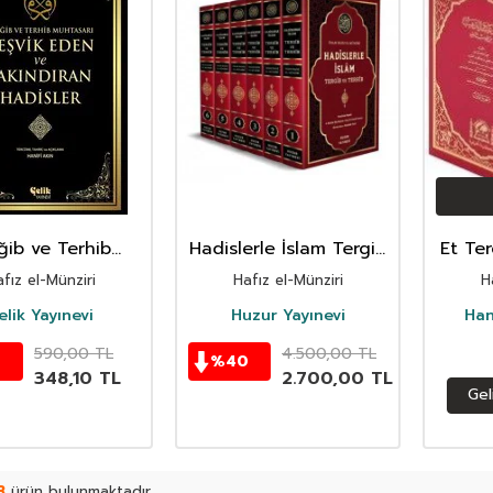
ğib ve Terhib
Hadislerle İslam Tergib
Et Ter
arı Teşvik Eden
ve Terhib - 6 Cilt
Cilt
fız el-Münziri
Hafız el-Münziri
H
ındıran Hadisler
Takım
?????
???
elik Yayınevi
Huzur Yayınevi
Han
590,00
TL
4.500,00
TL
%
40
348,10
TL
2.700,00
TL
Gel
3
ürün bulunmaktadır.