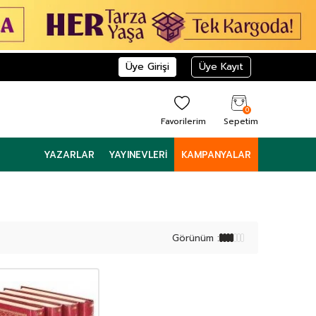
Üye Girişi
Üye Kayıt
0
Favorilerim
Sepetim
YAZARLAR
YAYINEVLERI
KAMPANYALAR
Görünüm :