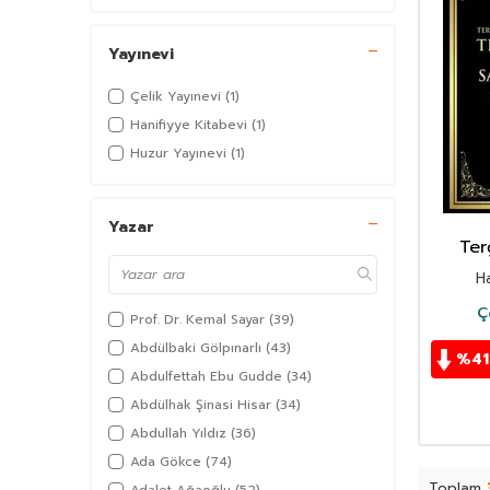
Yayınevi
Çelik Yayınevi
(1)
Hanifiyye Kitabevi
(1)
Huzur Yayınevi
(1)
Yazar
Ter
Muhtas
Ha
ve Sak
Ç
Prof. Dr. Kemal Sayar
(39)
Abdülbaki Gölpınarlı
(43)
%
41
Abdulfettah Ebu Gudde
(34)
Abdülhak Şinasi Hisar
(34)
Abdullah Yıldız
(36)
Ada Gökce
(74)
Toplam