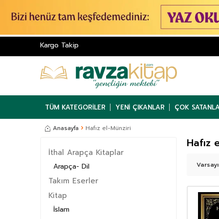
Kargo Takip
TÜM KATEGORILER
YENI ÇIKANLAR
ÇOK SATANL
Anasayfa
Hafız el-Münziri
Hafız 
İthal Arapça Kitaplar
Arapça- Dil
Takım Eserler
Kitap
İslam