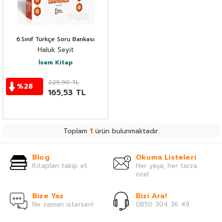
6.Sınıf Türkçe Soru Bankası
Haluk Seyit
İsem Kitap
229,90
TL
%
28
165,53
TL
Toplam
1
ürün bulunmaktadır.
Blog
Okuma Listeleri
Kitapları takip et.
Her yaşa, her tarza
özel.
Bize Yaz
Bizi Ara!
Ne zaman istersen!
0850 304 36 49