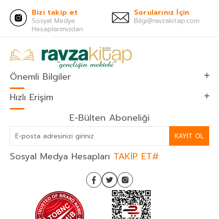
Bizi takip et
Sorularınız İçin
Sosyal Medya
Bilgi@ravzakitap.com
Hesaplarımızdan
Önemli Bilgiler
Hızlı Erişim
E-Bülten Aboneliği
KAYIT OL
Sosyal Medya Hesapları
TAKİP ET#