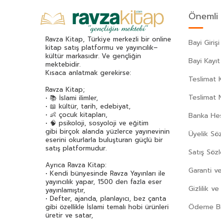
Alev Alatlı
(45)
Önemli 
Alexandr Sergeyeviç Puşkin
(49)
Alexandre Dumas
(113)
Ravza Kitap, Türkiye merkezli bir online
Bayi Girişi
Alfred Adler
(62)
kitap satış platformu ve yayıncılık–
kültür markasıdır. Ve gençliğin
Ali Haydar Haksal
(53)
Bayi Kayıt
mektebidir.
Ali Kuzu
(42)
Kısaca anlatmak gerekirse:
Teslimat K
Alphonse Daudet
(40)
Ravza Kitap;
Andre Gide
(43)
Teslimat 
• 📚 İslami ilimler,
• 📖 kültür, tarih, edebiyat,
Anita Ganeri
(32)
• 👶 çocuk kitapları,
Banka Hes
Anonim
(300)
• 🧠 psikoloji, sosyoloji ve eğitim
gibi birçok alanda yüzlerce yayınevinin
Üyelik Sö
Antoine De Saint Exupery
(174)
eserini okurlarla buluşturan güçlü bir
Anton Çehov
(163)
satış platformudur.
Satış Söz
Arif Pamuk
(45)
Ayrıca Ravza Kitap:
Garanti ve
Aristoteles (Aristo)
(89)
• Kendi bünyesinde Ravza Yayınları ile
yayıncılık yapar, 1500 den fazla eser
Arthur Schopenhauer
(77)
Gizlilik v
yayınlamıştır,
Asena Meriç
(42)
• Defter, ajanda, planlayıcı, bez çanta
Ödeme Bil
gibi özellikle İslami temalı hobi ürünleri
Asım Uysal
(36)
üretir ve satar,