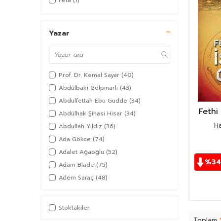
Feta
(1)
Yazar
Prof. Dr. Kemal Sayar
(40)
Abdülbaki Gölpınarlı
(43)
Abdulfettah Ebu Gudde
(34)
Fethi 
Abdülhak Şinasi Hisar
(34)
H
Abdullah Yıldız
(36)
Ada Gökce
(74)
Adalet Ağaoğlu
(52)
%
34
Adam Blade
(75)
Adem Saraç
(48)
Adil Akkoyunlu
(36)
Afşar Timuçin
(38)
Stoktakiler
Agatha Christie
(97)
Toplam