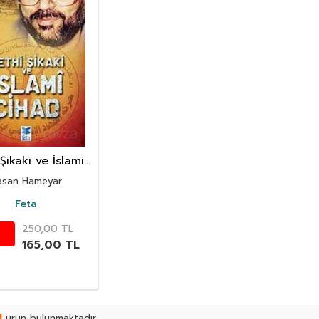
Şikaki ve İslami
Cihad
asan Hameyar
Feta
250,00
TL
165,00
TL
1
ürün bulunmaktadır.