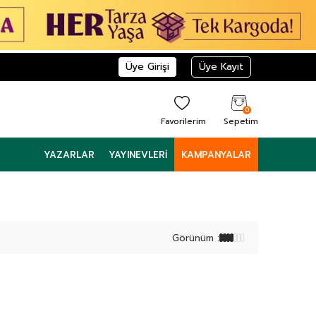
Üye Girişi
Üye Kayıt
0
Favorilerim
Sepetim
YAZARLAR
YAYINEVLERI
KAMPANYALAR
Görünüm :