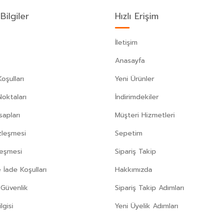
Bilgiler
Hızlı Erişim
İletişim
Anasayfa
oşulları
Yeni Ürünler
Noktaları
İndirimdekiler
apları
Müşteri Hizmetleri
zleşmesi
Sepetim
leşmesi
Sipariş Takip
 İade Koşulları
Hakkımızda
e Güvenlik
Sipariş Takip Adımları
gisi
Yeni Üyelik Adımları