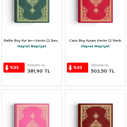
Rahle Boy Kur'an-ı Kerim (2 Renk,
Cami Boy Kuranı Kerim (2 Renk
Yeşil, Mühürlü)
Kırmızı Mühürlü)
Hayrat Neşriyat
Hayrat Neşriyat
570,00
TL
750,00
TL
%
33
%
33
381,90
TL
502,50
TL