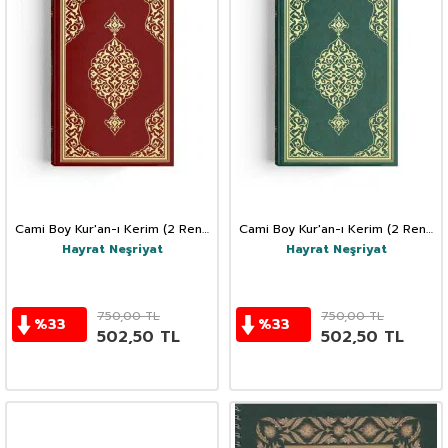
Cami Boy Kur'an-ı Kerim (2 Renk
Cami Boy Kur'an-ı Kerim (2 Renk
Bordo Mühürlü)
Yeşil Mühürlü)
Hayrat Neşriyat
Hayrat Neşriyat
750,00
TL
750,00
TL
%
33
%
33
502,50
TL
502,50
TL