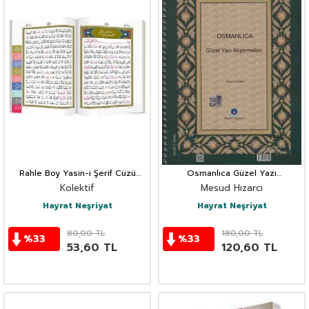
Rahle Boy Yasin-i Şerif Cüzü
Osmanlıca Güzel Yazı
(Fihristli)
Alıştırmaları
Kolektif
Mesud Hızarcı
Hayrat Neşriyat
Hayrat Neşriyat
80,00
TL
180,00
TL
%
33
%
33
53,60
TL
120,60
TL