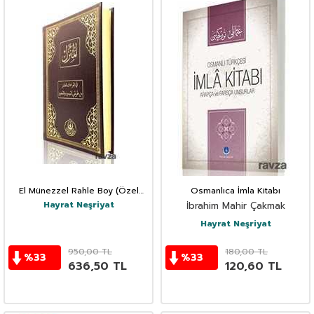
El Münezzel Rahle Boy (Özel
Osmanlıca İmla Kitabı
Dipnotlu-Tecvidli)
Hayrat Neşriyat
İbrahim Mahir Çakmak
Hayrat Neşriyat
950,00
TL
180,00
TL
%
33
%
33
636,50
TL
120,60
TL