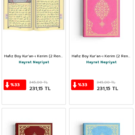
Hafız Boy Kur'an-ı Kerim (2 Renk,
Hafız Boy Kur'an-ı Kerim (2 Renk,
Kırmızı, Mühürlü)
Pembe, Mühürlü)
Hayrat Neşriyat
Hayrat Neşriyat
345,00
TL
345,00
TL
%
33
%
33
231,15
TL
231,15
TL