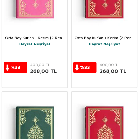
Orta Boy Kur'an-ı Kerim (2 Renk,
Orta Boy Kur'an-ı Kerim (2 Renk,
Pembe, Mühürlü)
Kırmızı, Mühürlü)
Hayrat Neşriyat
Hayrat Neşriyat
400,00
TL
400,00
TL
%
33
%
33
268,00
TL
268,00
TL