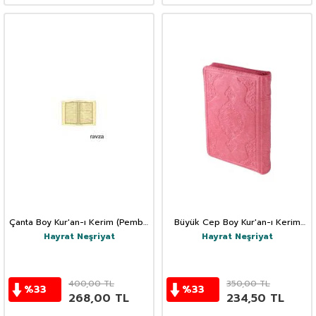
Çanta Boy Kur'an-ı Kerim (Pembe
Büyük Cep Boy Kur'an-ı Kerim
Renk, Kılıflı, Mühürlü)
(Pembe Renk, Kılıflı, Mühürlü)
Hayrat Neşriyat
Hayrat Neşriyat
400,00
TL
350,00
TL
%
33
%
33
268,00
TL
234,50
TL