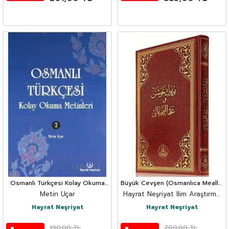
Osmanlı Türkçesi Kolay Okuma
Büyük Cevşen (Osmanlıca Mealli-
Metinleri -2
Rahle Boy) (Kod: 508)
Metin Uçar
Hayrat Neşriyat İlim Araştırma
Heyeti
Hayrat Neşriyat
Hayrat Neşriyat
190,00
TL
700,00
TL