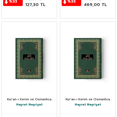
%
33
%
33
127,30
TL
469,00
TL
Kur'an-ı Kerim ve Osmanlıca
Kur'an-ı Kerim ve Osmanlıca
Muhtasar Meali (Rahle Boy)
Muhtasar Meali (Orta Boy)
Hayrat Neşriyat
Hayrat Neşriyat