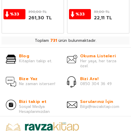
390,00
TL
33,00
TL
%
33
%
33
261,30
TL
22,11
TL
Toplam
731
ürün bulunmaktadır.
Blog
Okuma Listeleri
Kitapları takip et.
Her yaşa, her tarza
özel.
Bize Yaz
Bizi Ara!
Ne zaman istersen!
0850 304 36 49
Bizi takip et
Sorularınız İçin
Sosyal Medya
Bilgi@ravzakitap.com
Hesaplarımızdan