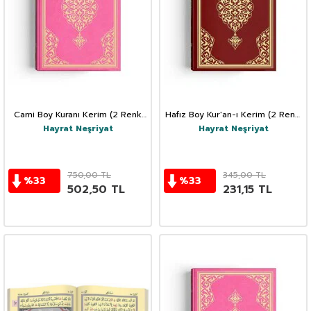
Cami Boy Kuranı Kerim (2 Renk
Hafız Boy Kur'an-ı Kerim (2 Renk,
Pembe Mühürlü)
Bordo, Mühürlü)
Hayrat Neşriyat
Hayrat Neşriyat
750,00
TL
345,00
TL
%
33
%
33
502,50
TL
231,15
TL