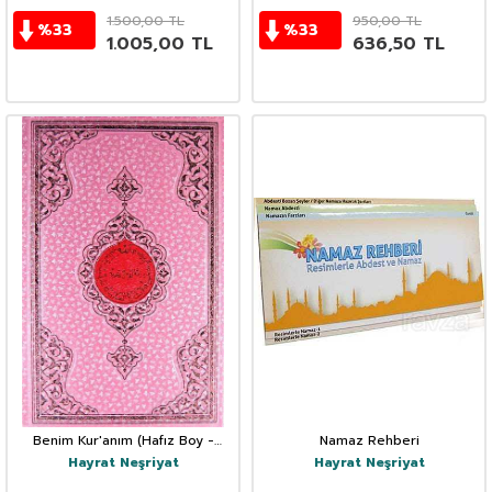
1.500,00
TL
950,00
TL
%
33
%
33
1.005,00
TL
636,50
TL
Benim Kur'anım (Hafız Boy -
Namaz Rehberi
Pembe)
Hayrat Neşriyat
Hayrat Neşriyat