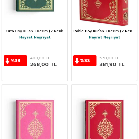
Orta Boy Ku'an-ı Kerim (2 Renk,
Rahle Boy Kur’an-ı Kerim (2 Renk,
Yeşil, Mühürlü)
Kırmızı, Mühürlü)
Hayrat Neşriyat
Hayrat Neşriyat
400,00
TL
570,00
TL
%
33
%
33
268,00
TL
381,90
TL