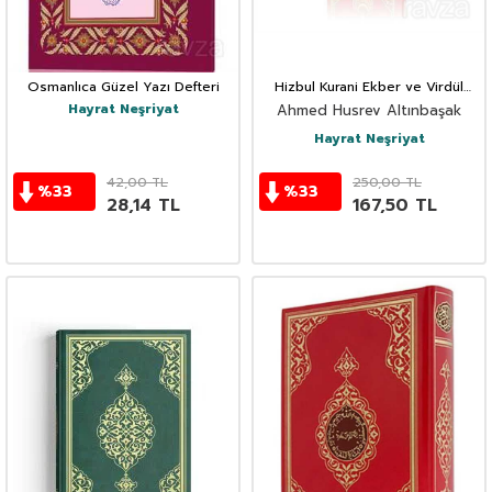
Osmanlıca Güzel Yazı Defteri
Hizbul Kurani Ekber ve Virdül
Kurani El Azım
Hayrat Neşriyat
Ahmed Husrev Altınbaşak
Hayrat Neşriyat
42,00
TL
250,00
TL
%
33
%
33
28,14
TL
167,50
TL