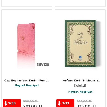
Cep Boy Kur'an-ı Kerim (Pembe
Kur’an-ı Kerim’in Metinsiz
Renk, Kılıflı, Mühürlü)
Muhtasar Osmanlıca Meali
Hayrat Neşriyat
Kolektif
Hayrat Neşriyat
300,00
TL
500,00
TL
%
33
%
33
201,00
TL
335,00
TL