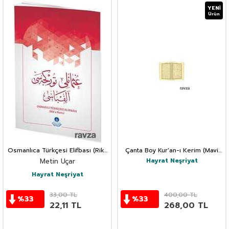
YENI
Ürün
Osmanlıca Türkçesi Elifbası (Rika
Çanta Boy Kur'an-ı Kerim (Mavi
Hat)
Renk, Kılıflı, Mühürlü)
Hayrat Neşriyat
Metin Uçar
Hayrat Neşriyat
33,00
TL
400,00
TL
%
33
%
33
22,11
TL
268,00
TL