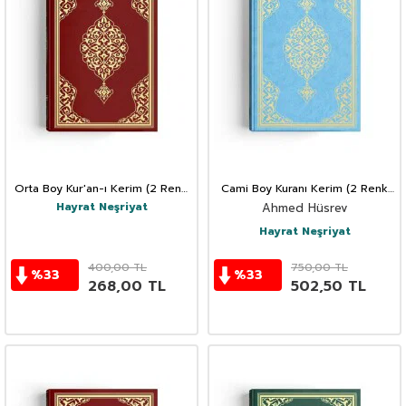
Orta Boy Kur'an-ı Kerim (2 Renk,
Cami Boy Kuranı Kerim (2 Renk
Bordo, Mühürlü)
Mavi Mühürlü)
Hayrat Neşriyat
Ahmed Hüsrev
Hayrat Neşriyat
400,00
TL
750,00
TL
%
33
%
33
268,00
TL
502,50
TL