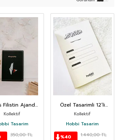
 Farklı çeşitle çizgili seçeneğiyle istifadenize
 Filistin Ajanda
Özel Tasarimli 12’li
Freepalestine
Defter - Çizgili
Kollektif
Kollektif
obbi Tasarim
Hobbi Tasarim
350,00
TL
1.440,00
TL
0
%
40