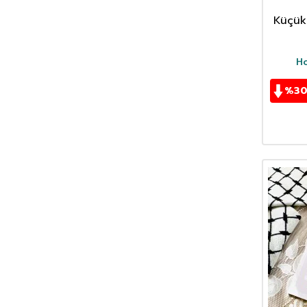
Küçük 
H
%
3