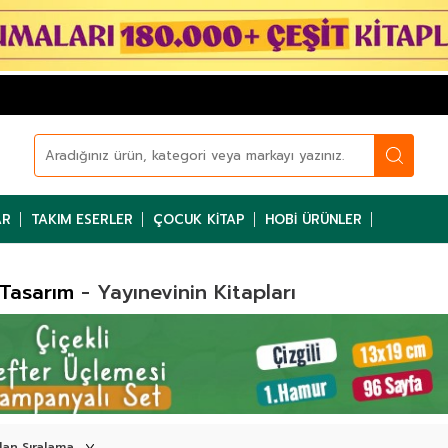
AR
TAKIM ESERLER
ÇOCUK KITAP
HOBI ÜRÜNLER
Tasarım
- Yayınevinin Kitapları
rım. İslami Tasarım Defterler. Özel Tasarımlı Defterler, çalışmalarınız