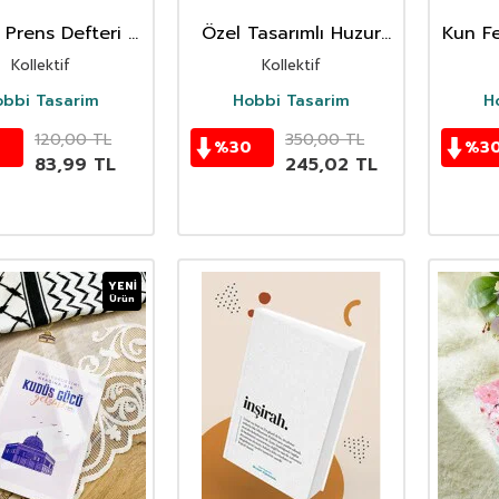
Prens Defteri -
Özel Tasarımlı Huzur
Kun Fe
Çizgili
Ajandasi- Kalbim Dua
Kollektif
Kollektif
İstiyor
obbi Tasarim
Hobbi Tasarim
H
120,00
TL
350,00
TL
0
%
30
%
3
83,99
TL
245,02
TL
YENI
Ürün