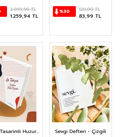
2.099,90
TL
120,00
TL
0
%
30
1.259,94
TL
83,99
TL
Tasarimli Huzur
Sevgi Defteri - Çizgili