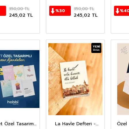
350,00
TL
350,00
TL
0
%
30
%
4
245,02
TL
245,02
TL
YENI
Ürün
et Özel Tasarimli
La Havle Defteri -
Özel 