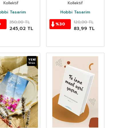
asi- La Tahzen
Kollektif
Kollektif
e Allah Bizimle
obbi Tasarim
Hobbi Tasarim
350,00
TL
120,00
TL
0
%
30
245,02
TL
83,99
TL
YENI
Ürün