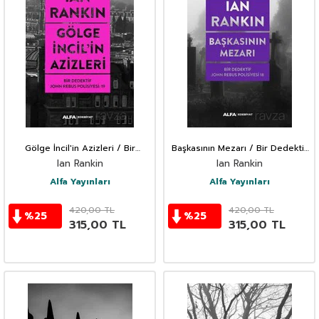
Gölge İncil'in Azizleri / Bir
Başkasının Mezarı / Bir Dedektif
Dedektif John Rebus Polisiyesi
John Rebus Polisiyesi 18
Ian Rankin
Ian Rankin
19
Alfa Yayınları
Alfa Yayınları
420,00
TL
420,00
TL
%
25
%
25
315,00
TL
315,00
TL