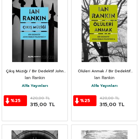
Çıkış Müziği / Bir Dedektif John
Ölüleri Anmak / Bir Dedektif
Rebus Polisiyesi 17
John Rebus Polisiyesi 16
Ian Rankin
Ian Rankin
Alfa Yayınları
Alfa Yayınları
420,00
TL
420,00
TL
%
25
%
25
315,00
TL
315,00
TL