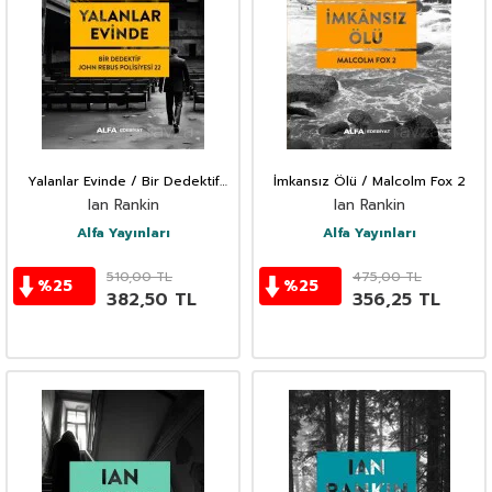
Yalanlar Evinde / Bir Dedektif
İmkansız Ölü / Malcolm Fox 2
John Rebus Polisiyesi 22
Ian Rankin
Ian Rankin
Alfa Yayınları
Alfa Yayınları
510,00
TL
475,00
TL
%
25
%
25
382,50
TL
356,25
TL