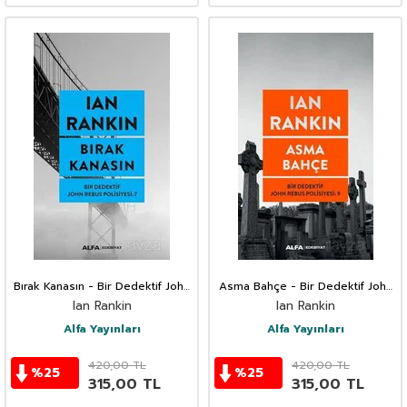
Bırak Kanasın - Bir Dedektif John
Asma Bahçe - Bir Dedektif John
Rebus Polisiyesi 7
Rebus Polisiyesi: 9
Ian Rankin
Ian Rankin
Alfa Yayınları
Alfa Yayınları
420,00
TL
420,00
TL
%
25
%
25
315,00
TL
315,00
TL