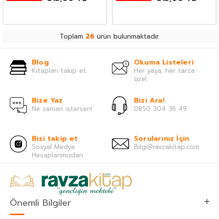
Toplam
26
ürün bulunmaktadır.
Blog
Okuma Listeleri
Kitapları takip et.
Her yaşa, her tarza
özel.
Bize Yaz
Bizi Ara!
Ne zaman istersen!
0850 304 36 49
Bizi takip et
Sorularınız İçin
Sosyal Medya
Bilgi@ravzakitap.com
Hesaplarımızdan
Önemli Bilgiler