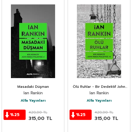
Masadaki Düşman
Ölü Ruhlar - Bir Dedektif John
Rebus Polisiyesi: 10
Ian Rankin
Ian Rankin
Alfa Yayınları
Alfa Yayınları
420,00
TL
420,00
TL
%
25
%
25
315,00
TL
315,00
TL