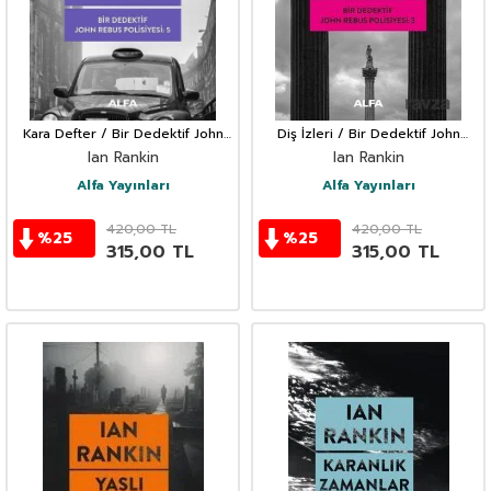
Kara Defter / Bir Dedektif John
Diş İzleri / Bir Dedektif John
Rebus Polisiyesi 5
Rebus Polisiyesi 3
Ian Rankin
Ian Rankin
Alfa Yayınları
Alfa Yayınları
420,00
TL
420,00
TL
%
25
%
25
315,00
TL
315,00
TL