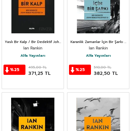
Yaslı Bir Kalp / Bir Dedektif John
Karanlık Zamanlar İçin Bir Şarkı /
Rebus Polisiyesi 24
Bir Dedektif John Rebus
Ian Rankin
Ian Rankin
Polisiyesi 23
Alfa Yayınları
Alfa Yayınları
495,00
TL
510,00
TL
%
25
%
25
371,25
TL
382,50
TL