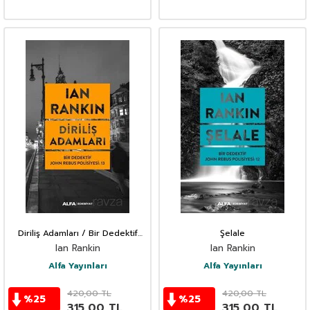
Diriliş Adamları / Bir Dedektif
Şelale
John Rebus Polisiyesi 13
Ian Rankin
Ian Rankin
Alfa Yayınları
Alfa Yayınları
420,00
TL
420,00
TL
%
25
%
25
315,00
TL
315,00
TL