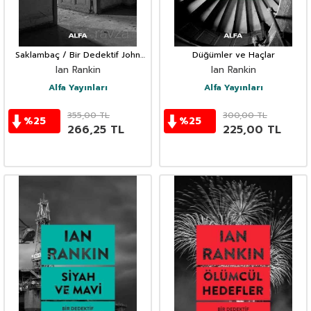
Saklambaç / Bir Dedektif John
Düğümler ve Haçlar
Rebus Polisiyesi 2
Ian Rankin
Ian Rankin
Alfa Yayınları
Alfa Yayınları
355,00
TL
300,00
TL
%
25
%
25
266,25
TL
225,00
TL