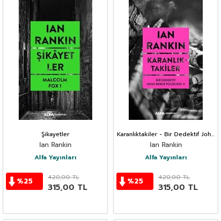
Şikayetler
Karanlıktakiler - Bir Dedektif John
Rebus Polisiyesi: 11
Ian Rankin
Ian Rankin
Alfa Yayınları
Alfa Yayınları
420,00
TL
420,00
TL
%
25
%
25
315,00
TL
315,00
TL