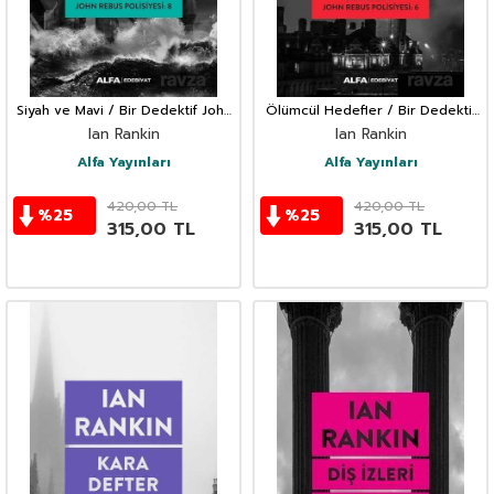
Siyah ve Mavi / Bir Dedektif John
Ölümcül Hedefler / Bir Dedektif
Rebus Polisiyesi 8
John Rebus Polisiyesi 6
Ian Rankin
Ian Rankin
Alfa Yayınları
Alfa Yayınları
420,00
TL
420,00
TL
%
25
%
25
315,00
TL
315,00
TL