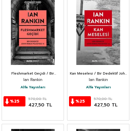
Fleshmarket Geçidi / Bir
Kan Meselesi / Bir Dedektif John
Dedektif John Rebus Polisiyesi 15
Rebus Polisiyesi 14
Ian Rankin
Ian Rankin
Alfa Yayınları
Alfa Yayınları
570,00
TL
570,00
TL
%
25
%
25
427,50
TL
427,50
TL