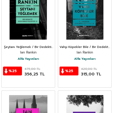
Şeytanı Yeğlemek / Bir Dedektif
Vahşi Köpekler Bile / Bir Dedektif
John Rebus Polisiyesi: 21
John Rebus Polisiyesi 20
Ian Rankin
Ian Rankin
Alfa Yayınları
Alfa Yayınları
475,00
TL
420,00
TL
%
25
%
25
356,25
TL
315,00
TL