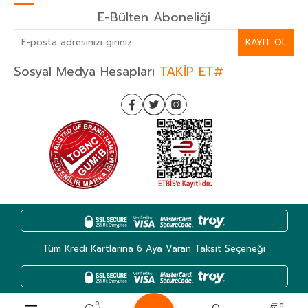
E-Bülten Aboneliği
KAYIT OL
Sosyal Medya Hesapları
TAKİP ET#
Tüm Kredi Kartlarına 6 Aya Varan Taksit Seçeneği
0
0