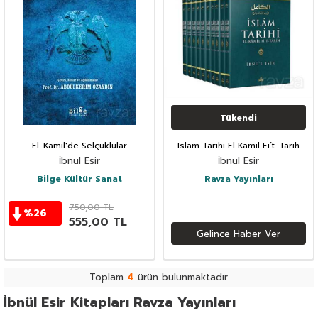
Tükendi
El-Kamil'de Selçuklular
Islam Tarihi El Kamil Fi’t-Tarih
Tercümesi (10 Cilt)
İbnül Esir
İbnül Esir
Bilge Kültür Sanat
Ravza Yayınları
750,00
TL
%
26
555,00
TL
Gelince Haber Ver
Toplam
4
ürün bulunmaktadır.
İbnül Esir Kitapları Ravza Yayınları