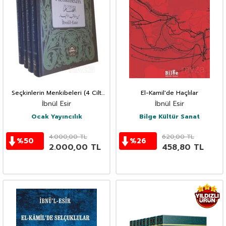
Seçkinlerin Menkibeleri (4 Cilt
El-Kamil'de Haçlılar
Takım)
İbnül Esir
İbnül Esir
Ocak Yayıncılık
Bilge Kültür Sanat
4.000,00
TL
620,00
TL
%
50
%
26
2.000,00
TL
458,80
TL