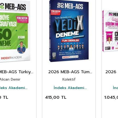
MEB-AGS Türkiye
2026 MEB-AGS Tüm
2026 
ğrafyası 60
Dersler YediX 7
Bilim
Alican Demir
Kolektif
eme Çözümlü
Deneme Çözümlü
Eğit
nin 
deks Akademi
İndeks Akademi
İn
Yayıncılık
Yayıncılık
Sor
0
TL
415,00
TL
1.045