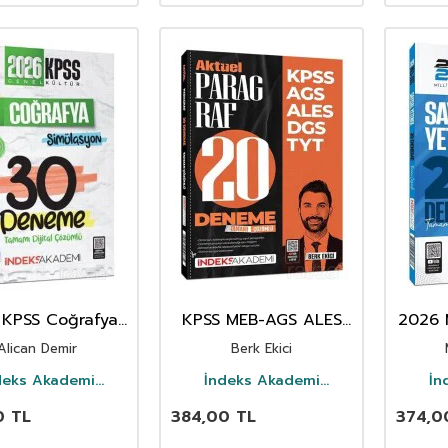
 KPSS Coğrafya
KPSS MEB-AGS ALES
2026 
mülasyon 30
DGS TYT Aktüel
Yete
Alican Demir
Berk Ekici
eme Çözümlü
Paragraf 20 Deneme
Çözümlü
deks Akademi
İndeks Akademi
İn
Yayıncılık
Yayıncılık
0
TL
384,00
TL
374,0