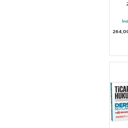
Vatand
Vide
İn
264,0