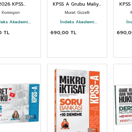
2026 KPSS
KPSS A Grubu Maliye
KPSS
aşlık Akademisi
Soru Bankası Çözümlü
İktisa
Komisyon
Murat Güzelli
o Ders Notları
10 D
deks Akademi
İndeks Akademi
İn
Yayıncılık
Yayıncılık
0
TL
690,00
TL
690,0