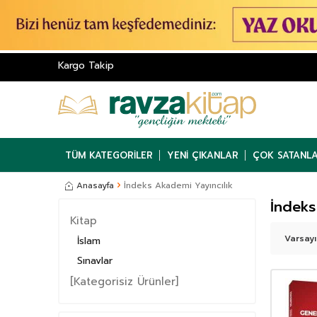
Kargo Takip
TÜM KATEGORILER
YENI ÇIKANLAR
ÇOK SATANL
Anasayfa
İndeks Akademi Yayıncılık
İndeks
Kitap
İslam
Sınavlar
[Kategorisiz Ürünler]