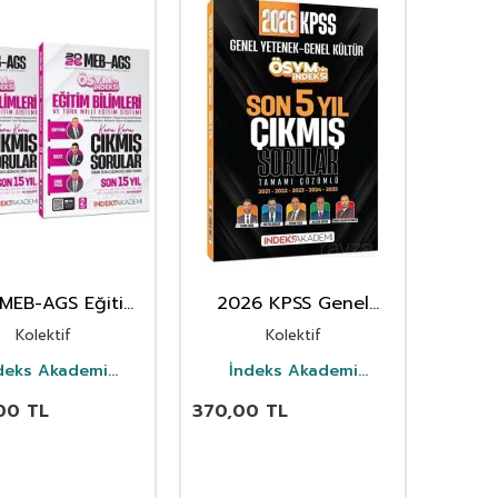
MEB-AGS Eğitim
2026 KPSS Genel
leri ve Türk Milli
Yetenek Genel Kültür
Kolektif
Kolektif
im Sistemi ÖSYM
ÖSYM'in İndeksi Çıkmış
İndeksi Çıkmış
Sorular Son 5 Yıl
deks Akademi
İndeks Akademi
ular Son 15 Yı
Yayıncılık
Çözümlü
Yayıncılık
,00
TL
370,00
TL