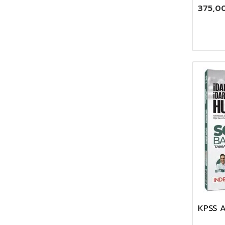
375,0
KPSS A
İdari 