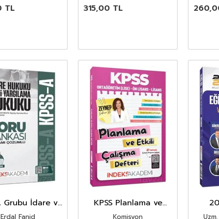
0
TL
315,00
TL
260,0
 Grubu İdare ve
KPSS Planlama ve
20
Yargılama Hukuku
Etkili Çalışma Defteri
Eğiti
Erdal Fanid
Komisyon
Uzm.