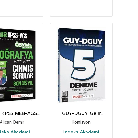
 KPSS MEB-AGS
GUY-DGUY Gelir
afya ÖSYM nin
Uzman Yardımcılığı 5
Alican Demir
Komisyon
i Çıkmış Sorular
Deneme Çözümlü
5 Yıl Konu Konu
deks Akademi
İndeks Akademi
Çözümlü
Yayıncılık
Yayıncılık