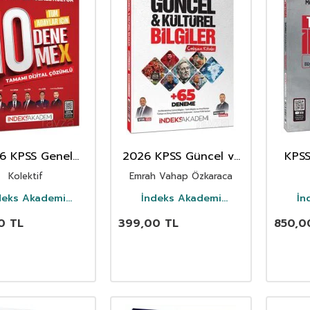
6 KPSS Genel
2026 KPSS Güncel ve
KPS
ek Genel Kültür
Kültürel Bilgiler
İktis
Kolektif
Emrah Vahap Özkaraca
nemeX Çözümlü
Çalışma Kitabı (65
Deneme İlaveli)
deks Akademi
İndeks Akademi
İn
Yayıncılık
Yayıncılık
0
TL
399,00
TL
850,0