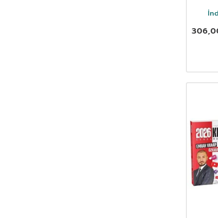
Soru 
İn
306,0