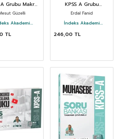
 A Grubu Makro
KPSS A Grubu
t Soru Bankası ve
Anayasa Hukuku
Mesut Güzelli
Erdal Fanid
eneme Çözümlü
Video Ders Notları
deks Akademi
İndeks Akademi
Yayıncılık
Yayıncılık
0
TL
246,00
TL