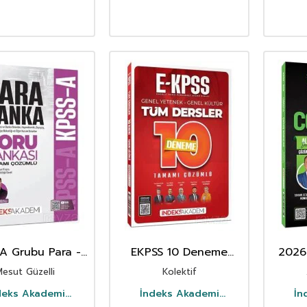
A Grubu Para -
EKPSS 10 Deneme
2026
a Soru Bankası
Çözümlü
Coğr
esut Güzelli
Kolektif
Çözümlü
İndeks
Son 1
deks Akademi
İndeks Akademi
İn
Yayıncılık
Yayıncılık