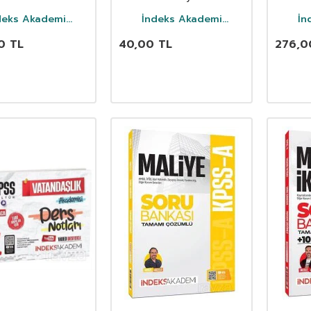
Bankası Çözümlü
Tür
Sist
deks Akademi
İndeks Akademi
İn
Yayıncılık
Yayıncılık
Soru 
0
TL
40,00
TL
276,0