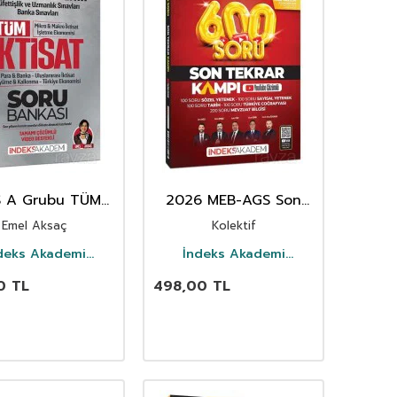
S A Grubu TÜM
2026 MEB-AGS Son
at Soru Bankası
Tekrar Kampı 600
Emel Aksaç
Kolektif
Çözümlü
Soru Bankası Youtube
Video Çözümlü
deks Akademi
İndeks Akademi
Yayıncılık
Yayıncılık
0
TL
498,00
TL