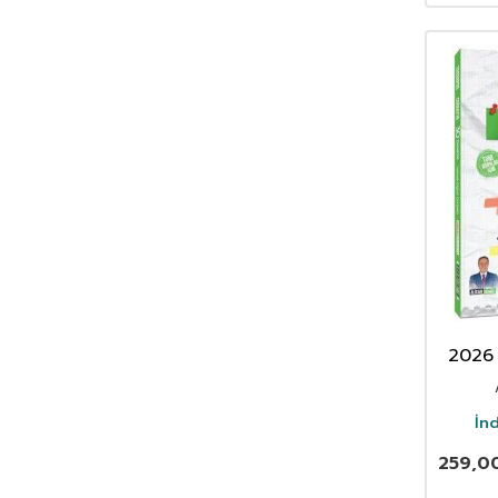
2026
Si
Den
İn
259,0