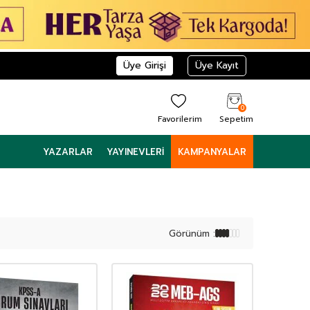
Üye Girişi
Üye Kayıt
0
Favorilerim
Sepetim
YAZARLAR
YAYINEVLERI
KAMPANYALAR
Görünüm :