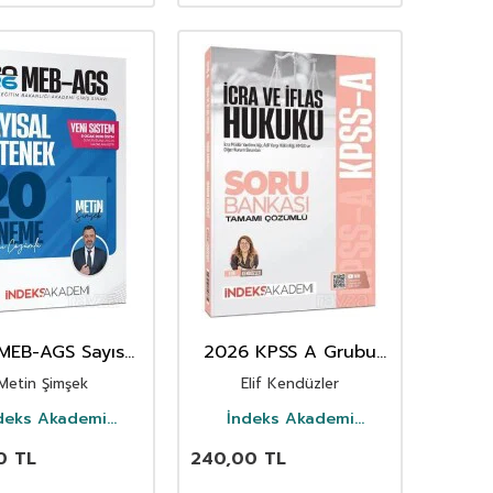
MEB-AGS Sayısal
2026 KPSS A Grubu
nek 20 Deneme
İcra ve İflas Hukuku
Metin Şimşek
Elif Kendüzler
Çözümlü
Soru Bankası Çözümlü
deks Akademi
İndeks Akademi
Yayıncılık
Yayıncılık
0
TL
240,00
TL