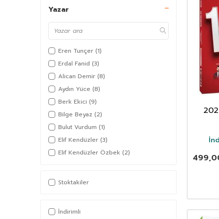
Yazar
Eren Tunçer
(1)
Erdal Fanid
(3)
Alican Demir
(8)
Aydın Yüce
(8)
Berk Ekici
(9)
202
Bilge Beyaz
(2)
Yeten
Bulut Vurdum
(1)
10 De
İn
Elif Kendüzler
(3)
Elif Kendüzler Özbek
(2)
499,0
Emel Aksaç
(3)
Emrah Vahap Özkaraca
(5)
Stoktakiler
Eyüp İpek
(2)
Hanifi İnce
(1)
İndirimli
İlker Eroğlu
(3)