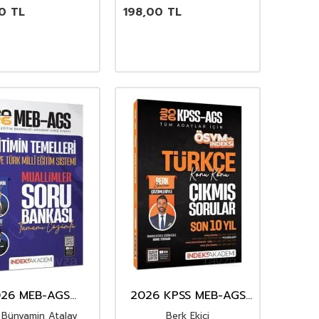
0
TL
198,00
TL
26 MEB-AGS
2026 KPSS MEB-AGS
min Temelleri ve
Türkçe ÖSYM nin
 Bünyamin Atalay
Berk Ekici