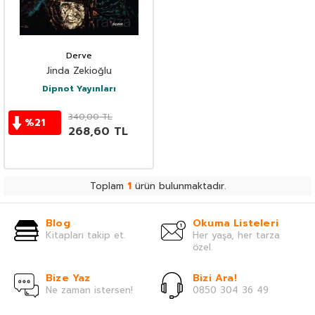
Derve
Jinda Zekioğlu
Dipnot Yayınları
340,00
TL
%
21
268,60
TL
Toplam
1
ürün bulunmaktadır.
Blog
Okuma Listeleri
Kitapları takip et.
Her yaşa, her tarza
özel.
Bize Yaz
Bizi Ara!
Ne zaman istersen!
0850 304 36 49