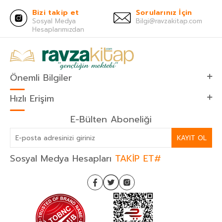
Bizi takip et
Sorularınız İçin
Sosyal Medya
Bilgi@ravzakitap.com
Hesaplarımızdan
Önemli Bilgiler
Hızlı Erişim
E-Bülten Aboneliği
KAYIT OL
Sosyal Medya Hesapları
TAKİP ET#