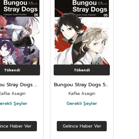
Tükendi
Tükendi
u Stray Dogs 6.
Bungou Stray Dogs 5 /
Cilt
Edebiyatın Sokak
Kafka Asagiri
Kafka Asagiri
Köpekleri
erekli Şeyler
Gerekli Şeyler
ince Haber Ver
Gelince Haber Ver