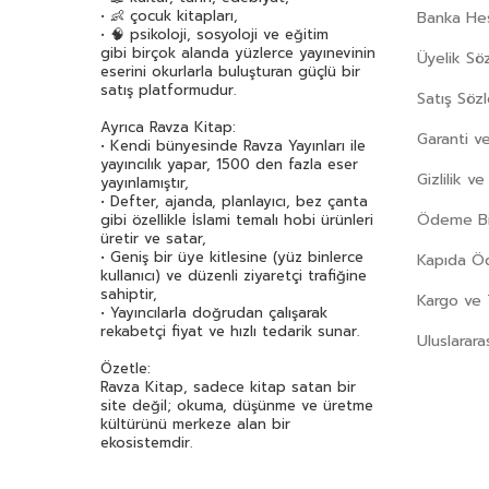
Behiç Ak
(42)
• 👶 çocuk kitapları,
Banka Hes
Bestami Yazgan
(73)
• 🧠 psikoloji, sosyoloji ve eğitim
gibi birçok alanda yüzlerce yayınevinin
Üyelik Sö
Beydeba
(42)
eserini okurlarla buluşturan güçlü bir
Beyza Alkoç
(53)
satış platformudur.
Satış Söz
Bilgenur Çorlu
(37)
Ayrıca Ravza Kitap:
Garanti ve
Bilgin Adalı
(75)
• Kendi bünyesinde Ravza Yayınları ile
yayıncılık yapar, 1500 den fazla eser
Binnur Şafak Nigiz
(76)
Gizlilik v
yayınlamıştır,
• Defter, ajanda, planlayıcı, bez çanta
Birsen Ekim Özen
(133)
Ödeme Bil
gibi özellikle İslami temalı hobi ürünleri
Bram Stoker
(35)
üretir ve satar,
• Geniş bir üye kitlesine (yüz binlerce
Buçe Dayı
(50)
Kapıda 
kullanıcı) ve düzenli ziyaretçi trafiğine
Buket Uzuner
(48)
sahiptir,
Kargo ve 
• Yayıncılarla doğrudan çalışarak
Burhan Cahit Morkaya
(43)
rekabetçi fiyat ve hızlı tedarik sunar.
Uluslarara
Burhan Yetkil
(92)
Özetle:
Çağrı Odabaşı
(43)
Ravza Kitap, sadece kitap satan bir
Cahit Zarifoğlu
(70)
site değil; okuma, düşünme ve üretme
kültürünü merkeze alan bir
Can Dündar
(37)
ekosistemdir.
Can Yücel
(33)
Canan Tan
(36)