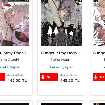
 Stray Dogs 12.
Bungou Stray Dogs 11.
Bungo
t / Edebiyatın
Cilt / Edebiyatın
Cil
Kafka Asagiri
Kafka Asagiri
ak Köpekleri
Sokak Köpekleri
So
erekli Şeyler
Gerekli Şeyler
G
450,00
TL
450,00
TL
%
1
%
1
445,50
TL
445,50
TL