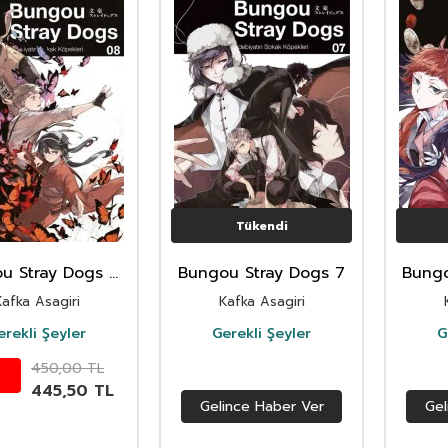
Tükendi
u Stray Dogs 8.
Bungou Stray Dogs 7
Bungo
t / Edebiyatın
Kafka Asagiri
Kafka Asagiri
ak Köpekleri
erekli Şeyler
Gerekli Şeyler
G
450,00
TL
445,50
TL
Gelince Haber Ver
Gel