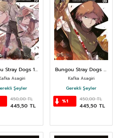
u Stray Dogs 10.
Bungou Stray Dogs 9.
t / Edebiyatın
Cilt / Edebiyatın
Kafka Asagiri
Kafka Asagiri
kak Köpekleri
Sokak Köpekleri
erekli Şeyler
Gerekli Şeyler
450,00
TL
450,00
TL
%
1
445,50
TL
445,50
TL