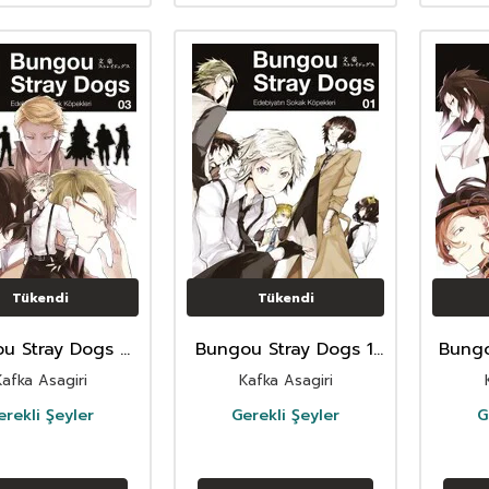
Tükendi
Tükendi
u Stray Dogs 4
Bungou Stray Dogs 1.
Bungo
ebiyatın Sokak
Cilt
Kafka Asagiri
Kafka Asagiri
Köpekleri
erekli Şeyler
Gerekli Şeyler
G