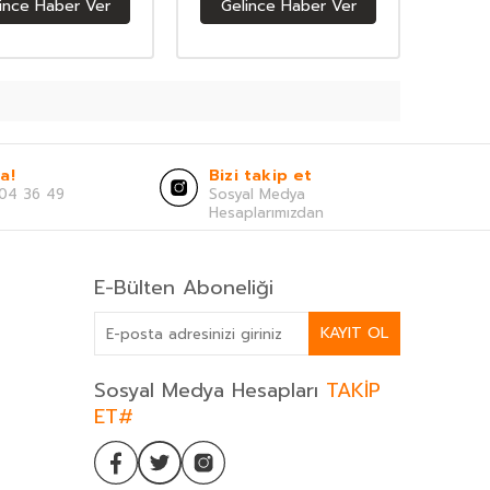
ince Haber Ver
Gelince Haber Ver
a!
Bizi takip et
04 36 49
Sosyal Medya
Hesaplarımızdan
E-Bülten Aboneliği
KAYIT OL
Sosyal Medya Hesapları
TAKİP
ET#