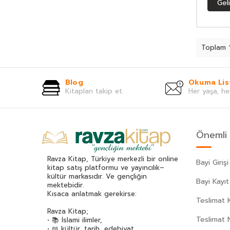
Gel
Asım Uysal
(39)
Asiye Aslı Aslaner
(48)
Aslıhan Cengiz
(46)
Atasoy Müftüoğlu
(46)
Toplam
Attila İlhan
(47)
Av. Erhan Günay
(38)
Blog
Okuma Lis
Aydoğan Yavaşlı
(40)
Kitapları takip et.
Her yaşa, he
Ayla Çınaroğlu
(82)
Ayla Kutlu
(34)
Ayşe Kulin
(62)
Önemli 
Aysun Berktay Özmen
(32)
Aytül Akal
(169)
Ravza Kitap, Türkiye merkezli bir online
Bayi Girişi
Aziz Nesin
(125)
kitap satış platformu ve yayıncılık–
kültür markasıdır. Ve gençliğin
Aziz Sivaslıoğlu
(33)
Bayi Kayıt
mektebidir.
Bahar Çelik
(38)
Kısaca anlatmak gerekirse:
Teslimat K
Beatrix Potter
(59)
Ravza Kitap;
Bediüzzaman Said Nursi
(534)
Teslimat 
• 📚 İslami ilimler,
• 📖 kültür, tarih, edebiyat,