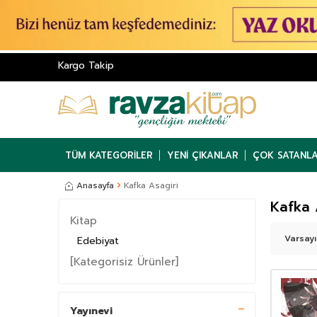
Kargo Takip
TÜM KATEGORILER
YENI ÇIKANLAR
ÇOK SATANL
Anasayfa
Kafka Asagiri
Kafka 
Kitap
Edebiyat
[Kategorisiz Ürünler]
Yayınevi