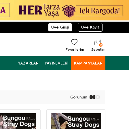
Üye Girişi
Üye Kayıt
0
Favorilerim
Sepetim
YAZARLAR
YAYINEVLERI
KAMPANYALAR
Görünüm :