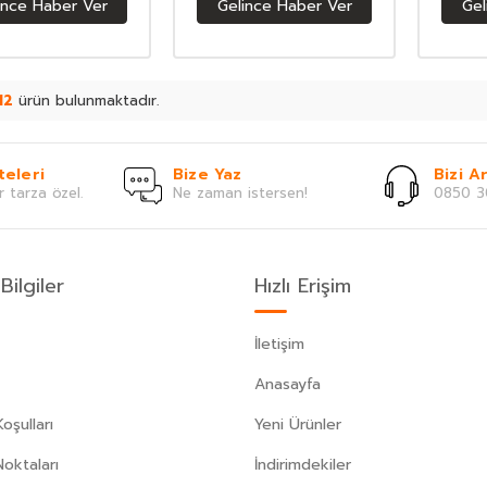
ince Haber Ver
Gelince Haber Ver
Gel
12
ürün bulunmaktadır.
teleri
Bize Yaz
Bizi Ar
r tarza özel.
Ne zaman istersen!
0850 3
Bilgiler
Hızlı Erişim
İletişim
Anasayfa
oşulları
Yeni Ürünler
Noktaları
İndirimdekiler