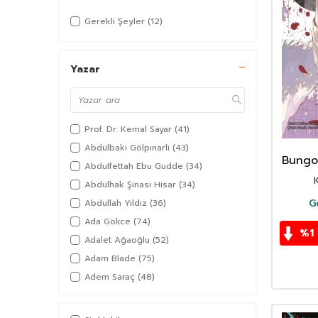
Gerekli Şeyler
(12)
Yazar
Prof. Dr. Kemal Sayar
(41)
Abdülbaki Gölpınarlı
(43)
Bungou
Abdulfettah Ebu Gudde
(34)
Cil
Abdülhak Şinasi Hisar
(34)
Sok
G
Abdullah Yıldız
(36)
Ada Gökce
(74)
%
1
Adalet Ağaoğlu
(52)
Adam Blade
(75)
Adem Saraç
(48)
Adil Akkoyunlu
(36)
Afşar Timuçin
(38)