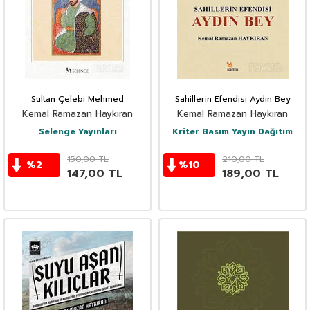
Sultan Çelebi Mehmed
Sahillerin Efendisi Aydın Bey
Kemal Ramazan Haykıran
Kemal Ramazan Haykıran
Selenge Yayınları
Kriter Basım Yayın Dağıtım
150,00
TL
210,00
TL
%
2
%
10
147,00
TL
189,00
TL