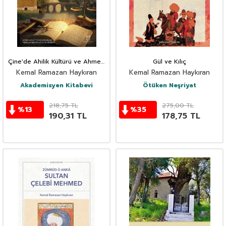
Çine'de Ahilik Kültürü ve Ahmed
Gül ve Kılıç
Gazi
Kemal Ramazan Haykıran
Kemal Ramazan Haykıran
Akademisyen Kitabevi
Ötüken Neşriyat
218,75
TL
275,00
TL
%
13
%
35
190,31
TL
178,75
TL