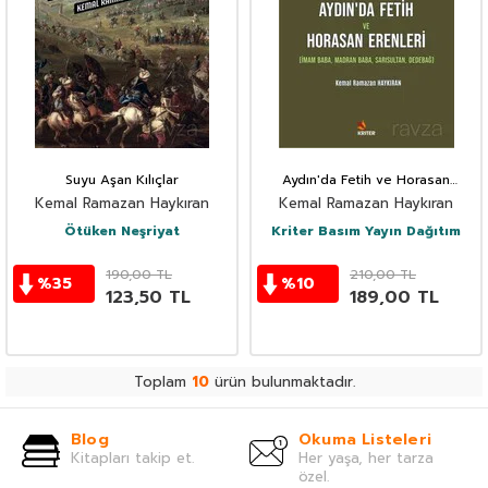
Suyu Aşan Kılıçlar
Aydın'da Fetih ve Horasan
Erenleri
Kemal Ramazan Haykıran
Kemal Ramazan Haykıran
Ötüken Neşriyat
Kriter Basım Yayın Dağıtım
190,00
TL
210,00
TL
%
35
%
10
123,50
TL
189,00
TL
Toplam
10
ürün bulunmaktadır.
Blog
Okuma Listeleri
Kitapları takip et.
Her yaşa, her tarza
özel.