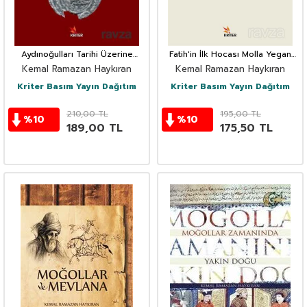
Aydınoğulları Tarihi Üzerine
Fatih'in İlk Hocası Molla Yegan
Yazılar
Güzelhisar'dan Pay-ı Taht'a
Kemal Ramazan Haykıran
Kemal Ramazan Haykıran
Kriter Basım Yayın Dağıtım
Kriter Basım Yayın Dağıtım
210,00
TL
195,00
TL
%
10
%
10
189,00
TL
175,50
TL