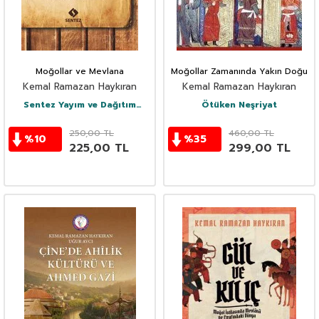
Moğollar ve Mevlana
Moğollar Zamanında Yakın Doğu
Kemal Ramazan Haykıran
Kemal Ramazan Haykıran
Sentez Yayım ve Dağıtım
Ötüken Neşriyat
(Bursa)
250,00
TL
460,00
TL
%
10
%
35
225,00
TL
299,00
TL