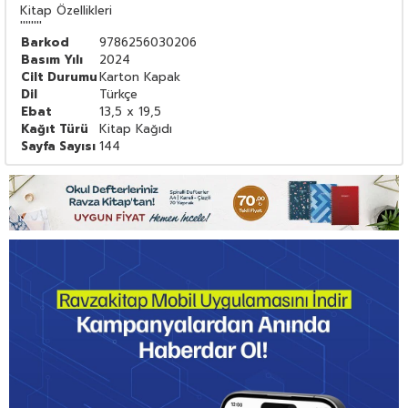
Kitap Özellikleri
''''''''
Barkod
9786256030206
Basım Yılı
2024
Cilt Durumu
Karton Kapak
Dil
Türkçe
Ebat
13,5 x 19,5
Kağıt Türü
Kitap Kağıdı
Sayfa Sayısı
144