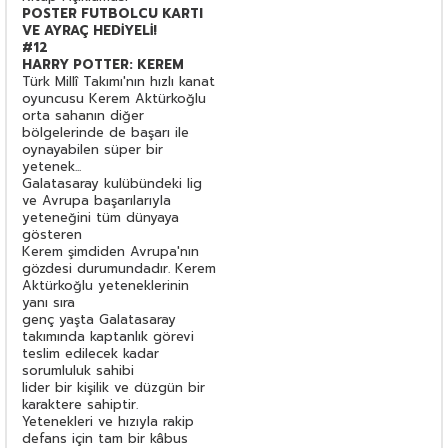
POSTER FUTBOLCU KARTI
VE AYRAÇ HEDİYELİ!
#12
HARRY POTTER: KEREM
Türk Millî Takımı'nın hızlı kanat
oyuncusu Kerem Aktürkoğlu
orta sahanın diğer
bölgelerinde de başarı ile
oynayabilen süper bir
yetenek...
Galatasaray kulübündeki lig
ve Avrupa başarılarıyla
yeteneğini tüm dünyaya
gösteren
Kerem şimdiden Avrupa'nın
gözdesi durumundadır. Kerem
Aktürkoğlu yeteneklerinin
yanı sıra
genç yaşta Galatasaray
takımında kaptanlık görevi
teslim edilecek kadar
sorumluluk sahibi
lider bir kişilik ve düzgün bir
karaktere sahiptir.
Yetenekleri ve hızıyla rakip
defans için tam bir kâbus