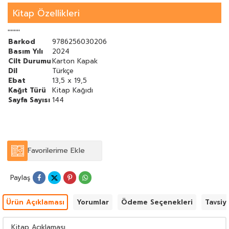
Yetenekleri ve hızıyla rakip defans için tam bir kâbus diye
adlandırılan Kerem
Kitap Özellikleri
bunu birçok maçta göstererek taraflı tarafsız herkesin
beğenisini kazanmıştır. Futbol otoritelerinin
''''''''
"Mücevher gibi bir oyuncu" yorumları Kerem'in yeteneklerinin
Barkod
9786256030206
bir sınırı olmadığını ve ne derece
Basım Yılı
2024
değerli bir oyuncu olduğunu gösteriyor.
Cilt Durumu
Karton Kapak
Kerem'in yeteneklerinin ve hızının yanı sıra gelişmeye ve
Dil
Türkçe
öğrenmeye açık bir futbolcu olması onu daha da ileriye
taşıyacak ve onu seven yeni nesillere iyi bir örnek teşkil
Ebat
13,5 x 19,5
edecektir.
Kağıt Türü
Kitap Kağıdı
Tek hedefin başarmak kazanmak olmalı. Bu hedefe götüren
Sayfa Sayısı
144
yolda tüm engelleri aşmak için kendine inanmak yolculuğunu
kolaylaştıracaktır. Sen de başaracaksın. İnan çalış ve vazgeçme...
Favorilerime Ekle
Paylaş
Ürün Açıklaması
Yorumlar
Ödeme Seçenekleri
Tavsiy
Kitap Açıklaması