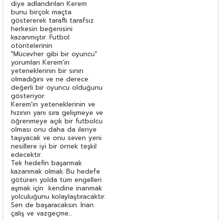
diye adlandırılan Kerem
bunu birçok maçta
göstererek taraflı tarafsız
herkesin beğenisini
kazanmıştır. Futbol
otoritelerinin
"Mücevher gibi bir oyuncu"
yorumları Kerem'in
yeteneklerinin bir sınırı
olmadığını ve ne derece
değerli bir oyuncu olduğunu
gösteriyor.
Kerem'in yeteneklerinin ve
hızının yanı sıra gelişmeye ve
öğrenmeye açık bir futbolcu
olması onu daha da ileriye
taşıyacak ve onu seven yeni
nesillere iyi bir örnek teşkil
edecektir.
Tek hedefin başarmak
kazanmak olmalı. Bu hedefe
götüren yolda tüm engelleri
aşmak için kendine inanmak
yolculuğunu kolaylaştıracaktır.
Sen de başaracaksın. İnan
çalış ve vazgeçme...