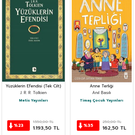
Yüzüklerin Efendisi (Tek Cilt)
Anne Terliği
J. R. R. Tolkien
Anıl Basılı
Metis Yayınları
Timaş Çocuk Yayınları
1.550,00
TL
250,00
TL
%
23
%
35
1.193,50
TL
162,50
TL