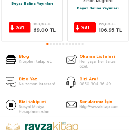
Simon Mugford
Beyaz Balina Yayınları
Beyaz Balina Yayınları
100,00
TL
155,00
TL
%
31
%
31
69,00
TL
106,95
TL
Blog
Okuma Listeleri
Kitapları takip et.
Her yaşa, her tarza
özel.
Bize Yaz
Bizi Ara!
Ne zaman istersen!
0850 304 36 49
Bizi takip et
Sorularınız İçin
Sosyal Medya
Bilgi@ravzakitap.com
Hesaplarımızdan