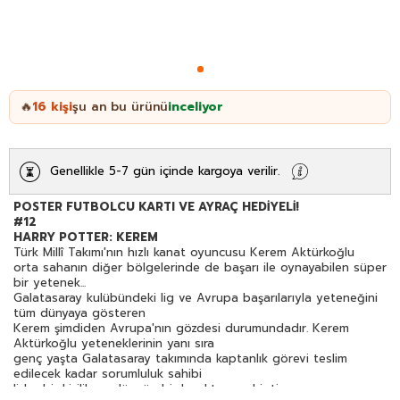
16
kişi
şu an bu ürünü
inceliyor
🔥
Genellikle 5-7 gün içinde kargoya verilir.
POSTER FUTBOLCU KARTI VE AYRAÇ HEDİYELİ!
#12
HARRY POTTER: KEREM
Türk Millî Takımı'nın hızlı kanat oyuncusu Kerem Aktürkoğlu
orta sahanın diğer bölgelerinde de başarı ile oynayabilen süper
bir yetenek...
Galatasaray kulübündeki lig ve Avrupa başarılarıyla yeteneğini
tüm dünyaya gösteren
Kerem şimdiden Avrupa'nın gözdesi durumundadır. Kerem
Aktürkoğlu yeteneklerinin yanı sıra
genç yaşta Galatasaray takımında kaptanlık görevi teslim
edilecek kadar sorumluluk sahibi
lider bir kişilik ve düzgün bir karaktere sahiptir.