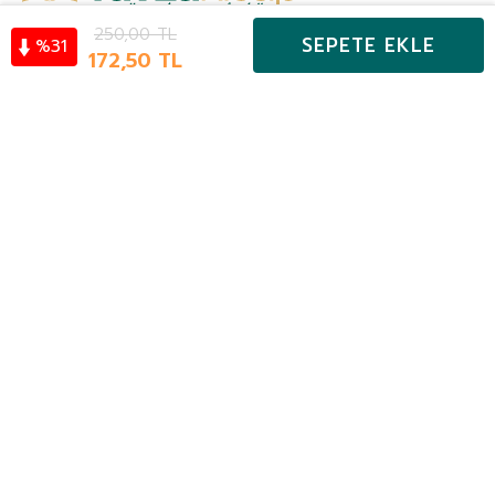
250,00
TL
Önemli Bilgiler
SEPETE EKLE
31
%
Kategoriler
172,50
TL
Hesabım
Favoriler
Sepet
Hızlı Erişim
E-Bülten Aboneliği
KAYIT OL
Sosyal Medya Hesapları
TAKİP ET#