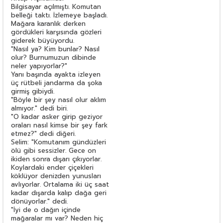
Bilgisayar açılmıştı. Komutan
belleği taktı. İzlemeye başladı.
Mağara karanlık derken
gördükleri karşısında gözleri
giderek büyüyordu.
"Nasıl ya? Kim bunlar? Nasıl
olur? Burnumuzun dibinde
neler yapıyorlar?"
Yanı başında ayakta izleyen
üç rütbeli jandarma da şoka
girmiş gibiydi.
"Böyle bir şey nasıl olur aklım
almıyor." dedi biri.
"O kadar asker girip geziyor
oraları nasıl kimse bir şey fark
etmez?" dedi diğeri.
Selim: "Komutanım gündüzleri
ölü gibi sessizler. Gece on
ikiden sonra dışarı çıkıyorlar.
Koylardaki ender çiçekleri
köklüyor denizden yunusları
avlıyorlar. Ortalama iki üç saat
kadar dışarda kalıp dağa geri
dönüyorlar." dedi.
"İyi de o dağın içinde
mağaralar mı var? Neden hiç