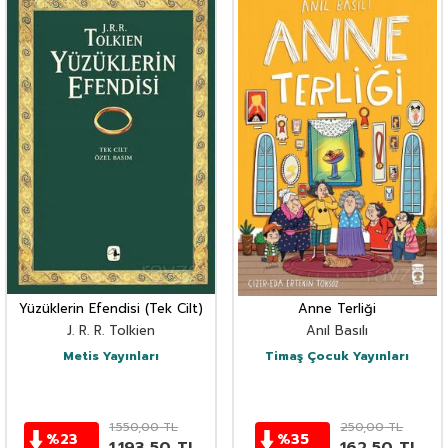
Yüzüklerin Efendisi (Tek Cilt)
Anne Terliği
J. R. R. Tolkien
Anıl Basılı
Metis Yayınları
Timaş Çocuk Yayınları
1.550,00
TL
250,00
TL
%
23
%
35