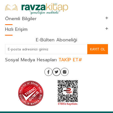
Önemli Bilgiler
Hızlı Erişim
E-Bülten Aboneliği
KAYIT OL
Sosyal Medya Hesapları
TAKİP ET#