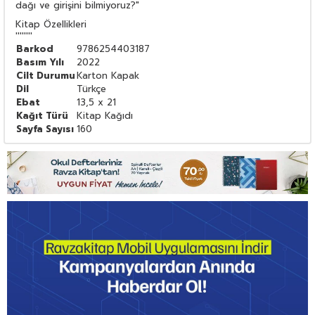
dağı ve girişini bilmiyoruz?"
Kitap Özellikleri
''''''''
Barkod
9786254403187
Basım Yılı
2022
Cilt Durumu
Karton Kapak
Dil
Türkçe
Ebat
13,5 x 21
Kağıt Türü
Kitap Kağıdı
Sayfa Sayısı
160