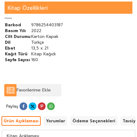
kalıp dağa geri dönüyorlar." dedi.
"İyi de o dağın içinde mağaralar mı var? Neden hiç dağı ve
Kitap Özellikleri
girişini bilmiyoruz?"
''''''''
Barkod
9786254403187
Basım Yılı
2022
Cilt Durumu
Karton Kapak
Dil
Türkçe
Ebat
13,5 x 21
Kağıt Türü
Kitap Kağıdı
Sayfa Sayısı
160
Favorilerime Ekle
Paylaş
Ürün Açıklaması
Yorumlar
Ödeme Seçenekleri
Tavsiy
Kitap Açıklaması