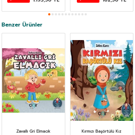
1.193,50
TL
162,50
TL
Benzer Ürünler
Zavallı Gri Elmacık
Kırmızı Başörtülü Kız