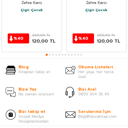
Zehra Karcı
Zehra Karcı
Çigir Çocuk
Çigir Çocuk
200,00
TL
200,00
TL
%
40
%
40
120,00
TL
120,00
TL
Blog
Okuma Listeleri
Kitapları takip et.
Her yaşa, her tarza
özel.
Bize Yaz
Bizi Ara!
Ne zaman istersen!
0850 304 36 49
Bizi takip et
Sorularınız İçin
Sosyal Medya
Bilgi@ravzakitap.com
Hesaplarımızdan