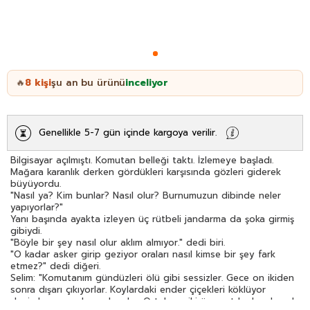
8
kişi
şu an bu ürünü
inceliyor
🔥
Genellikle 5-7 gün içinde kargoya verilir.
Bilgisayar açılmıştı. Komutan belleği taktı. İzlemeye başladı.
Mağara karanlık derken gördükleri karşısında gözleri giderek
büyüyordu.
"Nasıl ya? Kim bunlar? Nasıl olur? Burnumuzun dibinde neler
yapıyorlar?"
Yanı başında ayakta izleyen üç rütbeli jandarma da şoka girmiş
gibiydi.
"Böyle bir şey nasıl olur aklım almıyor." dedi biri.
"O kadar asker girip geziyor oraları nasıl kimse bir şey fark
etmez?" dedi diğeri.
Selim: "Komutanım gündüzleri ölü gibi sessizler. Gece on ikiden
sonra dışarı çıkıyorlar. Koylardaki ender çiçekleri köklüyor
denizden yunusları avlıyorlar. Ortalama iki üç saat kadar dışarda