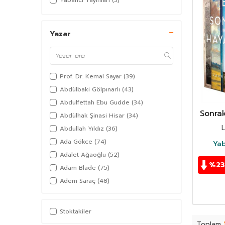
Yabancı Yayınları
(3)
Yazar
Prof. Dr. Kemal Sayar
(39)
Abdülbaki Gölpınarlı
(43)
Abdulfettah Ebu Gudde
(34)
Sonrak
Abdülhak Şinasi Hisar
(34)
L
Abdullah Yıldız
(36)
Ada Gökce
(74)
Yab
Adalet Ağaoğlu
(52)
%
23
Adam Blade
(75)
Adem Saraç
(48)
Adil Akkoyunlu
(36)
Afşar Timuçin
(38)
Stoktakiler
Agatha Christie
(97)
Toplam