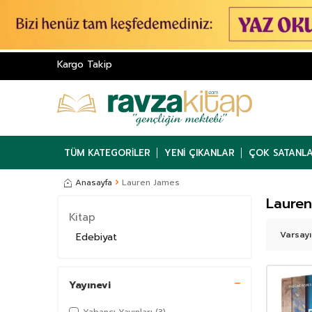
Kargo Takip
TÜM KATEGORILER
YENI ÇIKANLAR
ÇOK SATANL
Anasayfa
Lauren James
Lauren
Kitap
Edebiyat
Yayınevi