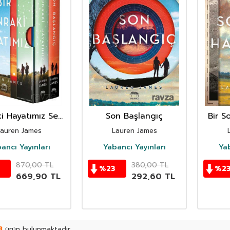
i Hayatımız Seti
Son Başlangıç
Bir S
(2 Kitap)
auren James
Lauren James
ancı Yayınları
Yabancı Yayınları
Yab
870,00
TL
380,00
TL
%
23
%
2
669,90
TL
292,60
TL
3
ürün bulunmaktadır.