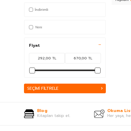
Ahmed Cevdet Paşa
(55)
İndirimli
Ahmed Günbay Yıldız
(66)
Ahmed Refik
(37)
Yeni
Ahmet Cemil Akıncı
(58)
Ahmet Efe
(79)
Ahmet Haldun Terzioğlu
(49)
Fiyat
Ahmet Haşim
(64)
Ahmet Hikmet Müftüoğlu
(43)
Ahmet Kabaklı
(34)
Ahmet Mahmut Ünlü
(152)
Ahmet Mercan
(51)
SEÇIMI FILTRELE
Ahmet Mithat Efendi
(168)
Ahmet Rasim
(85)
Ahmet Refik Altınay
(67)
Blog
Okuma Lis
Ahmet Seyrek
(65)
Kitapları takip et.
Her yaşa, he
Ahmet Ümit
(70)
Akif Manaf
(46)