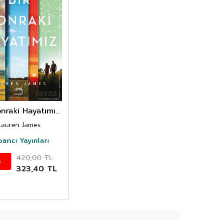
onraki Hayatımız
(Ciltli)
Lauren James
ancı Yayınları
420,00
TL
3
323,40
TL