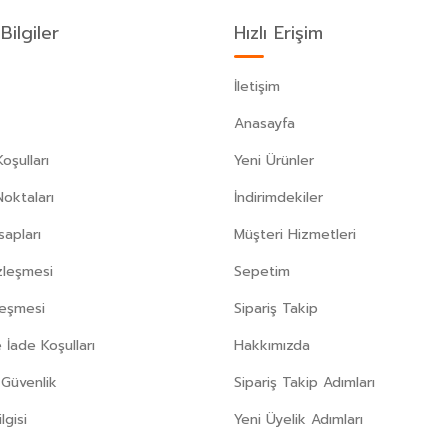
Bilgiler
Hızlı Erişim
İletişim
Anasayfa
oşulları
Yeni Ürünler
Noktaları
İndirimdekiler
apları
Müşteri Hizmetleri
zleşmesi
Sepetim
leşmesi
Sipariş Takip
 İade Koşulları
Hakkımızda
e Güvenlik
Sipariş Takip Adımları
gisi
Yeni Üyelik Adımları