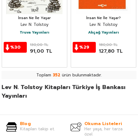
İnsan Ne İle Yaşar
İnsan Ne İle Yaşar?
Lev N. Tolstoy
Lev N. Tolstoy
Truva Yayınları
Akçağ Yayınları
130,00
TL
180,00
TL
%
30
%
29
91,00
TL
127,80
TL
Toplam
352
ürün bulunmaktadır.
Lev N. Tolstoy Kitapları Türkiye İş Bankası
Yayınları
Blog
Okuma Listeleri
Kitapları takip et.
Her yaşa, her tarza
özel.