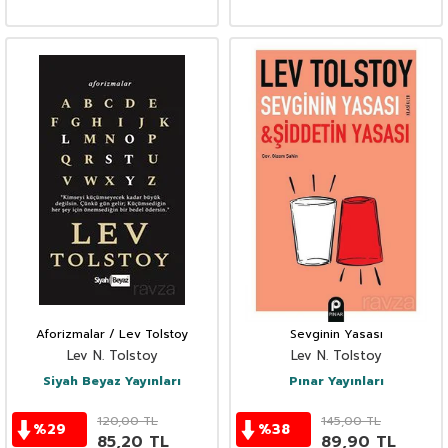
Aforizmalar / Lev Tolstoy
Sevginin Yasası
Lev N. Tolstoy
Lev N. Tolstoy
Siyah Beyaz Yayınları
Pınar Yayınları
120,00
TL
145,00
TL
%
29
%
38
85,20
TL
89,90
TL