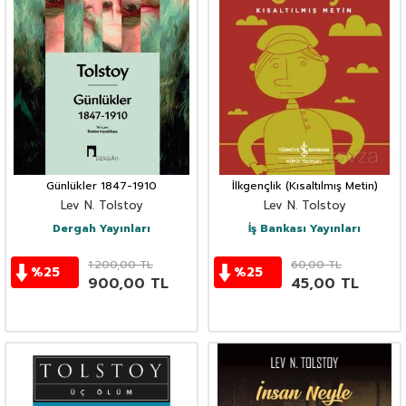
Günlükler 1847-1910
İlkgençlik (Kısaltılmış Metin)
Lev N. Tolstoy
Lev N. Tolstoy
Dergah Yayınları
İş Bankası Yayınları
1.200,00
TL
60,00
TL
%
25
%
25
900,00
TL
45,00
TL