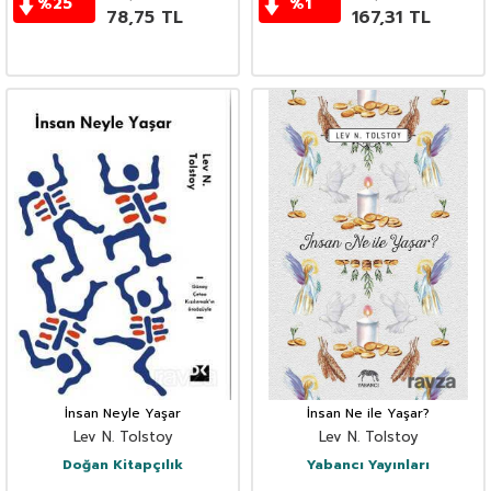
%
25
%
1
78,75
TL
167,31
TL
İnsan Neyle Yaşar
İnsan Ne ile Yaşar?
Lev N. Tolstoy
Lev N. Tolstoy
Doğan Kitapçılık
Yabancı Yayınları