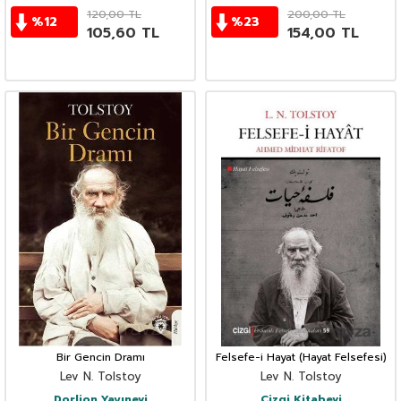
120,00
TL
200,00
TL
%
12
%
23
105,60
TL
154,00
TL
Bir Gencin Dramı
Felsefe-i Hayat (Hayat Felsefesi)
Lev N. Tolstoy
Lev N. Tolstoy
Dorlion Yayınevi
Çizgi Kitabevi