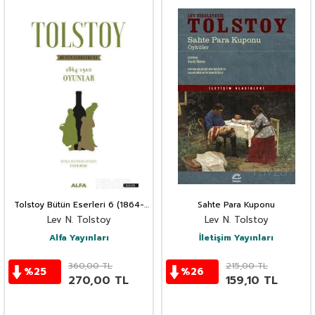
Tolstoy Bütün Eserleri 6 (1864-
Sahte Para Kuponu
1910)
Lev N. Tolstoy
Lev N. Tolstoy
Alfa Yayınları
İletişim Yayınları
360,00
TL
215,00
TL
%
25
%
26
270,00
TL
159,10
TL