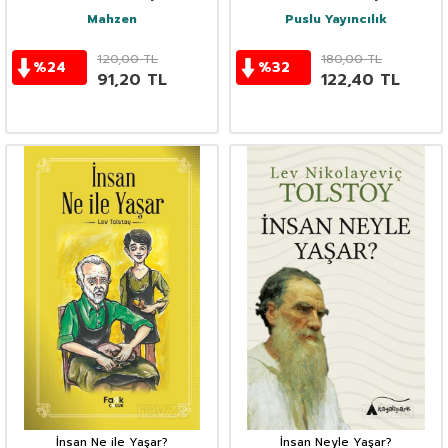
Mahzen
Puslu Yayıncılık
120,00
TL
180,00
TL
%
24
%
32
91,20
TL
122,40
TL
İnsan Ne ile Yaşar?
İnsan Neyle Yaşar?