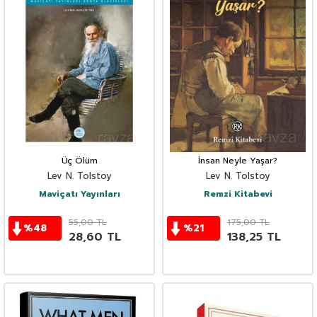
Üç Ölüm
İnsan Neyle Yaşar?
Lev N. Tolstoy
Lev N. Tolstoy
Maviçatı Yayınları
Remzi Kitabevi
55,00
TL
175,00
TL
%
48
%
21
28,60
TL
138,25
TL