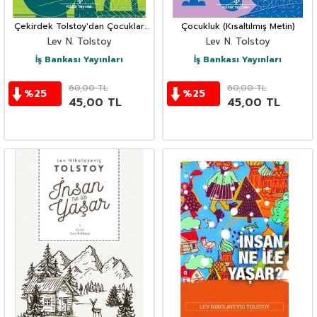
Çekirdek Tolstoy'dan Çocuklar
Çocukluk (Kısaltılmış Metin)
İçin Öyküler (Kısaltılmış Metin)
Lev N. Tolstoy
Lev N. Tolstoy
İş Bankası Yayınları
İş Bankası Yayınları
60,00
TL
60,00
TL
%
25
%
25
45,00
TL
45,00
TL