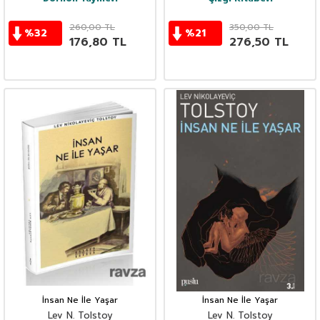
260,00
TL
350,00
TL
%
32
%
21
176,80
TL
276,50
TL
İnsan Ne İle Yaşar
İnsan Ne İle Yaşar
Lev N. Tolstoy
Lev N. Tolstoy