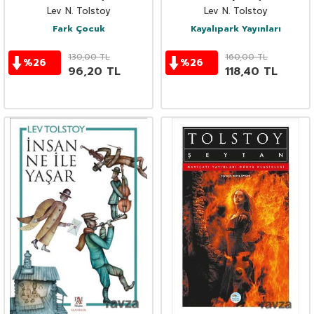
Lev N. Tolstoy
Lev N. Tolstoy
Fark Çocuk
Kayalıpark Yayınları
130,00
TL
160,00
TL
%
26
%
26
96,20
TL
118,40
TL