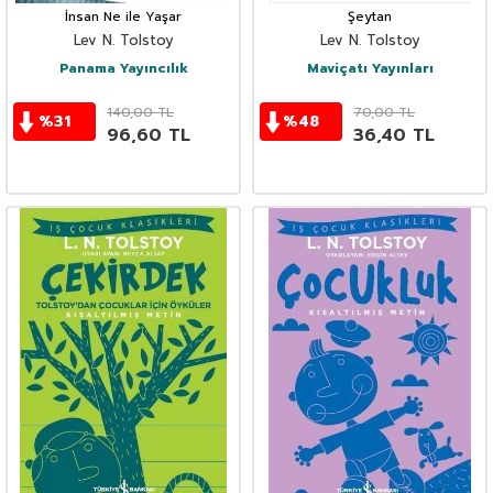
İnsan Ne ile Yaşar
Şeytan
Lev N. Tolstoy
Lev N. Tolstoy
Panama Yayıncılık
Maviçatı Yayınları
140,00
TL
70,00
TL
%
31
%
48
96,60
TL
36,40
TL