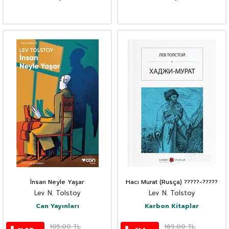
İnsan Neyle Yaşar
Hacı Murat (Rusça) ?????-?????
Lev N. Tolstoy
Lev N. Tolstoy
Can Yayınları
Karbon Kitaplar
105,00
TL
169,00
TL