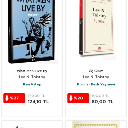
What Men Live By
Üç Ölüm
Lev N. Tolstoy
Lev N. Tolstoy
Ren Kitap
Kırmızı Kedi Yayınevi
170,00
TL
100,00
TL
%
27
%
20
124,10
TL
80,00
TL