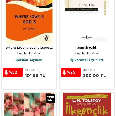
Where Love Is God Is Stage 2
Gençlik (Ciltli)
İngilizce Hikaye (Alıştırma ve
Lev N. Tolstoy
Lev N. Tolstoy
Sözlük İlaveli)
Dorlion Yayınevi
İş Bankası Yayınları
149,50
TL
480,00
TL
%
32
%
25
101,66
TL
360,00
TL
YENI
Ürün