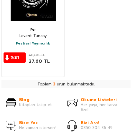
Fer
Levent Tuncay
Festival Yayıncılık
40,00
TL
%
31
27,60
TL
Toplam
3
ürün bulunmaktadır.
Blog
Okuma Listeleri
Kitapları takip et.
Her yaşa, her tarza
özel.
Bize Yaz
Bizi Ara!
Ne zaman istersen!
0850 304 36 49