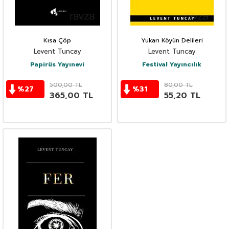
Kısa Çöp
Yukarı Köyün Delileri
Levent Tuncay
Levent Tuncay
Papirüs Yayınevi
Festival Yayıncılık
500,00
TL
80,00
TL
%
27
%
31
365,00
TL
55,20
TL