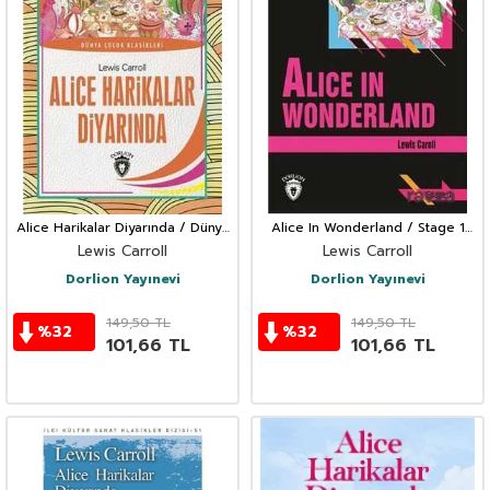
Alice Harikalar Diyarında / Dünya
Alice In Wonderland / Stage 1
Çocuk Klasikleri (7-12 Yaş)
(İngilizce Hikaye)
Lewis Carroll
Lewis Carroll
Dorlion Yayınevi
Dorlion Yayınevi
149,50
TL
149,50
TL
%
32
%
32
101,66
TL
101,66
TL