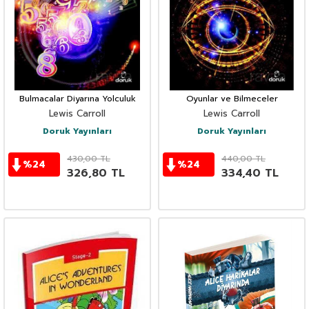
Bulmacalar Diyarına Yolculuk
Oyunlar ve Bilmeceler
Lewis Carroll
Lewis Carroll
Doruk Yayınları
Doruk Yayınları
430,00
TL
440,00
TL
%
24
%
24
326,80
TL
334,40
TL