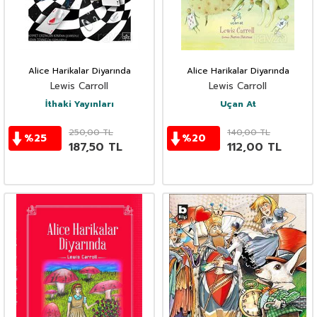
Alice Harikalar Diyarında
Alice Harikalar Diyarında
Lewis Carroll
Lewis Carroll
İthaki Yayınları
Uçan At
250,00
TL
140,00
TL
%
25
%
20
187,50
TL
112,00
TL