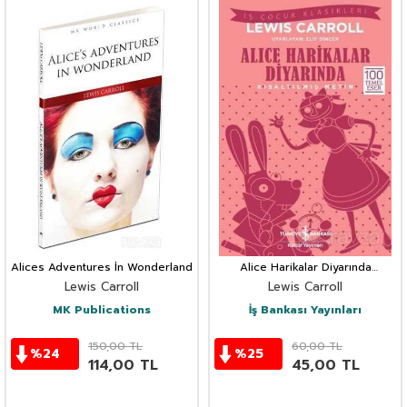
Alices Adventures İn Wonderland
Alice Harikalar Diyarında
(Kısaltılmış Metin)
Lewis Carroll
Lewis Carroll
MK Publications
İş Bankası Yayınları
150,00
TL
60,00
TL
%
24
%
25
114,00
TL
45,00
TL