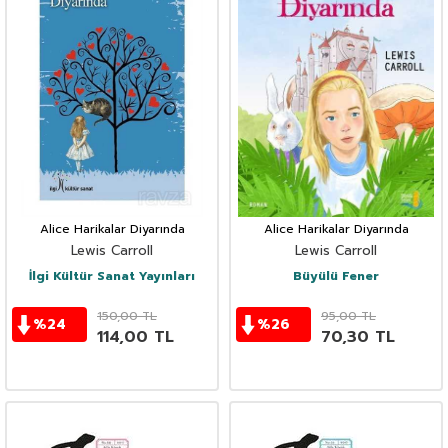
Alice Harikalar Diyarında
Alice Harikalar Diyarında
Lewis Carroll
Lewis Carroll
İlgi Kültür Sanat Yayınları
Büyülü Fener
150,00
TL
95,00
TL
%
24
%
26
114,00
TL
70,30
TL