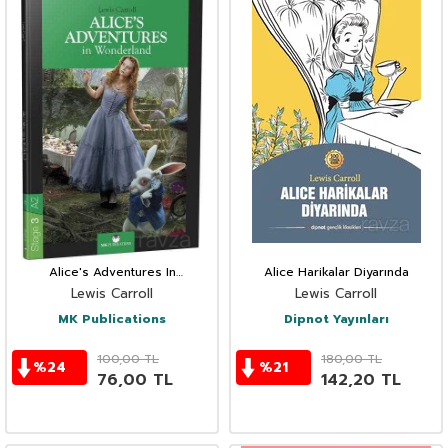
Alice's Adventures In
Alice Harikalar Diyarında
Wonderland Stage 3 A2
Lewis Carroll
Lewis Carroll
MK Publications
Dipnot Yayınları
100,00
TL
180,00
TL
%
24
%
21
76,00
TL
142,20
TL