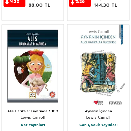
%
20
%
26
88,00
TL
144,30
TL
Alis Harikalar Diyarında / 100
Aynanın İçinden
Temel Eser
Lewis Carroll
Lewis Carroll
Nar Yayınları
Can Çocuk Yayınları