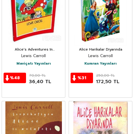
Alice's Adventures In
Alice Harikalar Diyarında
Wonderland - Lewis Caroll
Lewis Carroll
Lewis Carroll
(Stage-2)
Maviçatı Yayınları
Kumran Yayınları
70,00
TL
250,00
TL
%
48
%
31
36,40
TL
172,50
TL