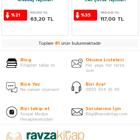
Arkadaş Yayınları
Can Çocuk Yayınları
80,00
TL
180,00
TL
%
21
%
35
63,20
TL
117,00
TL
Toplam
81
ürün bulunmaktadır.
Blog
Okuma Listeleri
Kitapları takip et.
Her yaşa, her tarza
özel.
Bize Yaz
Bizi Ara!
Ne zaman istersen!
0850 304 36 49
Bizi takip et
Sorularınız İçin
Sosyal Medya
Bilgi@ravzakitap.com
Hesaplarımızdan