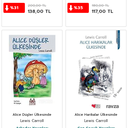
200,00
TL
180,00
TL
%
31
%
35
138,00
TL
117,00
TL
Alice Düşler Ülkesinde
Alice Harikalar Ülkesinde
Lewis Carroll
Lewis Carroll