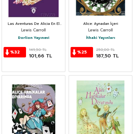
Las Aventuras De Alicia En El
Alice: Aynadan İçeri
País De Las Maravillas İspanyolca
Lewis Carroll
Lewis Carroll
Türkçe Bakışımlı Hikayeler
Dorlion Yayınevi
İthaki Yayınları
149,50
TL
250,00
TL
%
32
%
25
101,66
TL
187,50
TL