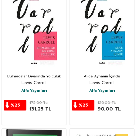
Bulmacalar Diyarında Yolculuk
Alice Aynanın İçinde
Lewis Carroll
Lewis Carroll
Alfa Yayınları
Alfa Yayınları
175,00
TL
120,00
TL
%
25
%
25
131,25
TL
90,00
TL