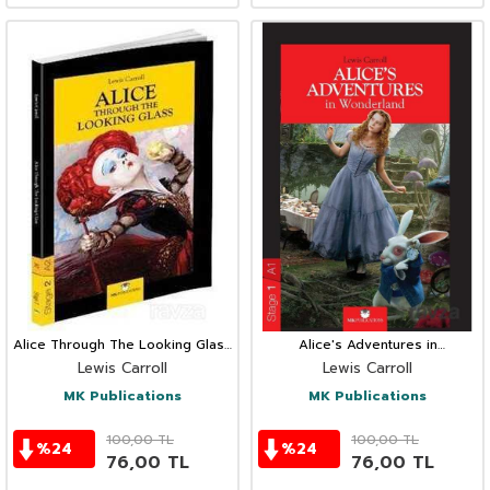
Alice Through The Looking Glass
Alice's Adventures in
/Stage 2 - A2
Wonderland / Stage 1 A1
Lewis Carroll
Lewis Carroll
MK Publications
MK Publications
100,00
TL
100,00
TL
%
24
%
24
76,00
TL
76,00
TL