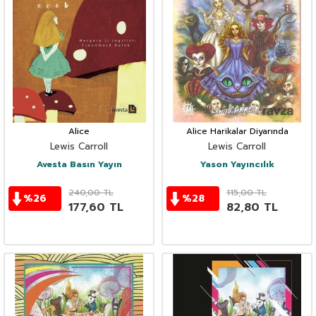
Alice
Alice Harikalar Diyarında
Lewis Carroll
Lewis Carroll
Avesta Basın Yayın
Yason Yayıncılık
240,00
TL
115,00
TL
%
26
%
28
177,60
TL
82,80
TL