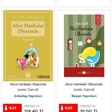
Alice Harikalar Diyarında
Alice Harikalar Ülkesinde
Lewis Carroll
Lewis Carroll
Arkadaş Yayınları
Beyan Yayınları
160,00
TL
140,00
TL
%
21
%
35
126,40
TL
91,00
TL