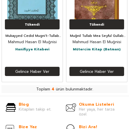
Tükendi
Tükendi
Mukayyed Cedid Mugni't-Tullab
Muğnil Tullab Mea Seyful Gullab
(Medrese Usulü Eski Dizgi
(Arapça)
Mahmud Hasan El Muğnisi
Mahmud Hasan El Muğnisi
Arapça)-???? ???? ???? ??????
Hanifiyye Kitabevi
Mütercim Kitap (Batman)
Gelince Haber Ver
Gelince Haber Ver
Toplam
4
ürün bulunmaktadır.
Blog
Okuma Listeleri
Kitapları takip et.
Her yaşa, her tarza
özel.
Bize Yaz
Bizi Ara!