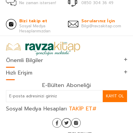
Ne zaman istersen!
0850 304 36 49
Bizi takip et
Sorularınız İçin
Sosyal Medya
Bilgi@ravzakitap.com
Hesaplarımızdan
Önemli Bilgiler
Hızlı Erişim
E-Bülten Aboneliği
KAYIT OL
Sosyal Medya Hesapları
TAKİP ET#