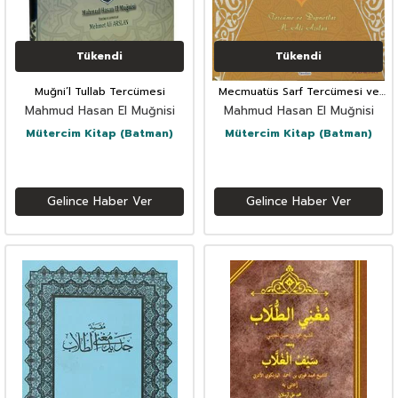
Tükendi
Tükendi
Muğni’l Tullab Tercümesi
Mecmuatüs Sarf Tercümesi ve
Dipnotlar; Emsile Bina Maksud
Mahmud Hasan El Muğnisi
Mahmud Hasan El Muğnisi
İzzi
Mütercim Kitap (Batman)
Mütercim Kitap (Batman)
Gelince Haber Ver
Gelince Haber Ver