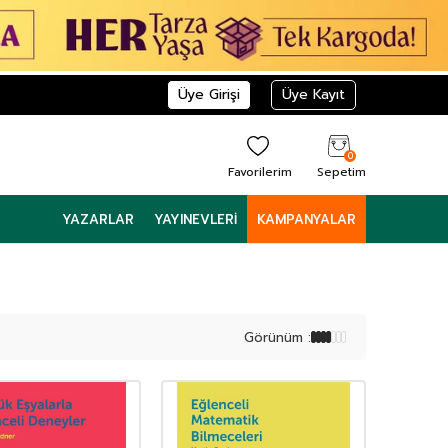
Üye Girişi
Üye Kayıt
0
Favorilerim
Sepetim
YAZARLAR
YAYINEVLERI
KAMPANYALAR
Görünüm :