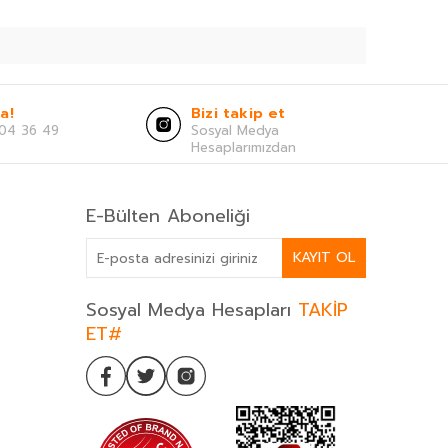
a!
Bizi takip et
04 36 49
Sosyal Medya
Hesaplarımızdan
E-Bülten Aboneliği
KAYIT OL
Sosyal Medya Hesapları
TAKİP
ET#