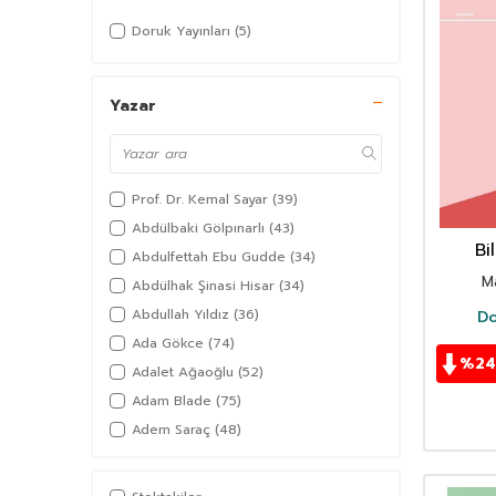
Doruk Yayınları
(5)
Yazar
Prof. Dr. Kemal Sayar
(39)
Abdülbaki Gölpınarlı
(43)
Bi
Abdulfettah Ebu Gudde
(34)
M
Abdülhak Şinasi Hisar
(34)
Abdullah Yıldız
(36)
Do
Ada Gökce
(74)
%
24
Adalet Ağaoğlu
(52)
Adam Blade
(75)
Adem Saraç
(48)
Adil Akkoyunlu
(36)
Afşar Timuçin
(38)