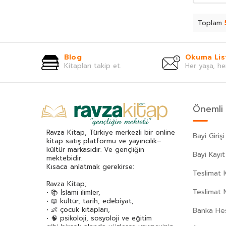
Akif Manaf
(46)
Alev Alatlı
(45)
Toplam
Alexandr Sergeyeviç Puşkin
(49)
Alexandre Dumas
(113)
Blog
Okuma Lis
Alfred Adler
(62)
Kitapları takip et.
Her yaşa, he
Ali Erkan Kavaklı
(32)
Ali Haydar Haksal
(53)
Ali Kuzu
(42)
Önemli 
Alphonse Daudet
(40)
Andre Gide
(43)
Ravza Kitap, Türkiye merkezli bir online
Bayi Girişi
Anita Ganeri
(32)
kitap satış platformu ve yayıncılık–
kültür markasıdır. Ve gençliğin
Anonim
(300)
Bayi Kayıt
mektebidir.
Antoine De Saint Exupery
(174)
Kısaca anlatmak gerekirse:
Teslimat K
Anton Çehov
(163)
Ravza Kitap;
Arif Pamuk
(45)
Teslimat 
• 📚 İslami ilimler,
• 📖 kültür, tarih, edebiyat,
Aristoteles (Aristo)
(89)
• 👶 çocuk kitapları,
Banka Hes
Arthur Schopenhauer
(77)
• 🧠 psikoloji, sosyoloji ve eğitim