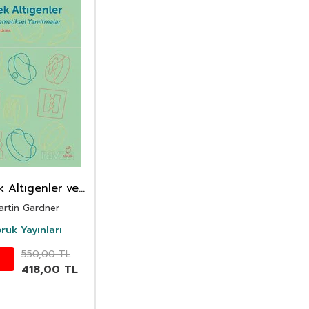
k Altıgenler ve
atematiksel
artin Gardner
Yanıltmalar
ruk Yayınları
550,00
TL
418,00
TL