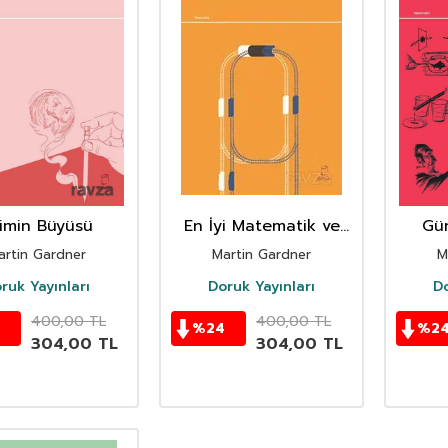
limin Büyüsü
En İyi Matematik ve
Gün
Mantık Bilmeceleri
Eğle
artin Gardner
Martin Gardner
M
ruk Yayınları
Doruk Yayınları
Do
400,00
TL
400,00
TL
%
24
%
2
304,00
TL
304,00
TL