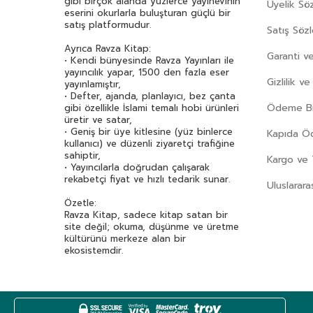
gibi birçok alanda yüzlerce yayınevinin
Üyelik Sö
Asena Meriç
(42)
eserini okurlarla buluşturan güçlü bir
Asım Uysal
(37)
satış platformudur.
Satış Söz
Asiye Aslı Aslaner
(48)
Ayrıca Ravza Kitap:
Garanti ve
Aslıhan Cengiz
(45)
• Kendi bünyesinde Ravza Yayınları ile
yayıncılık yapar, 1500 den fazla eser
Atasoy Müftüoğlu
(46)
Gizlilik v
yayınlamıştır,
Attila İlhan
(47)
• Defter, ajanda, planlayıcı, bez çanta
Ödeme Bil
gibi özellikle İslami temalı hobi ürünleri
Av. Erhan Günay
(38)
üretir ve satar,
• Geniş bir üye kitlesine (yüz binlerce
Aydoğan Yavaşlı
(40)
Kapıda 
kullanıcı) ve düzenli ziyaretçi trafiğine
Ayla Çınaroğlu
(82)
sahiptir,
Kargo ve 
• Yayıncılarla doğrudan çalışarak
Ayla Kutlu
(34)
rekabetçi fiyat ve hızlı tedarik sunar.
Uluslarara
Ayşe Kulin
(61)
Özetle:
Aytül Akal
(170)
Ravza Kitap, sadece kitap satan bir
Aziz Nesin
(126)
site değil; okuma, düşünme ve üretme
kültürünü merkeze alan bir
Aziz Sivaslıoğlu
(34)
ekosistemdir.
Bahar Çelik
(37)
Beatrix Potter
(59)
Bediüzzaman Said Nursi
(534)