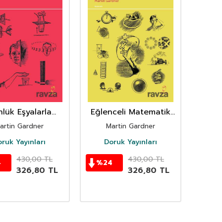
lük Eşyalarla
Eğlenceli Matematik
nceli Deneyler
Bilmeceleri
artin Gardner
Martin Gardner
ruk Yayınları
Doruk Yayınları
430,00
TL
430,00
TL
4
%
24
326,80
TL
326,80
TL