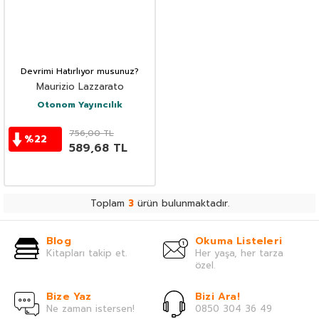
Devrimi Hatırlıyor musunuz?
Maurizio Lazzarato
Otonom Yayıncılık
756,00
TL
%
22
589,68
TL
Toplam
3
ürün bulunmaktadır.
Blog
Okuma Listeleri
Kitapları takip et.
Her yaşa, her tarza
özel.
Bize Yaz
Bizi Ara!
Ne zaman istersen!
0850 304 36 49