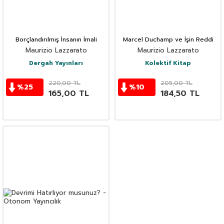
Borçlandırılmış İnsanın İmali
Marcel Duchamp ve İşin Reddi
Maurizio Lazzarato
Maurizio Lazzarato
Dergah Yayınları
Kolektif Kitap
220,00
TL
205,00
TL
%
25
%
10
165,00
TL
184,50
TL