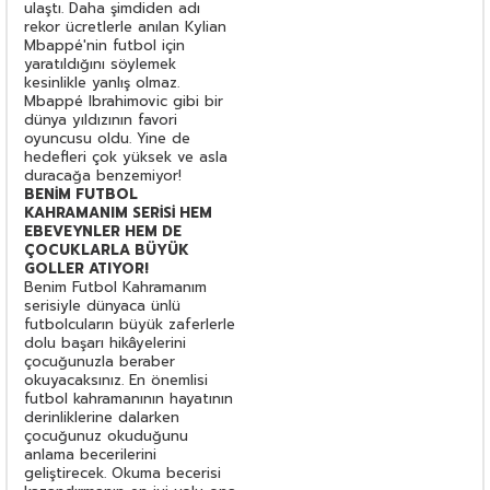
ulaştı. Daha şimdiden adı
rekor ücretlerle anılan Kylian
Mbappé'nin futbol için
yaratıldığını söylemek
kesinlikle yanlış olmaz.
Mbappé Ibrahimovic gibi bir
dünya yıldızının favori
oyuncusu oldu. Yine de
hedefleri çok yüksek ve asla
duracağa benzemiyor!
BENİM FUTBOL
KAHRAMANIM SERİSİ HEM
EBEVEYNLER HEM DE
ÇOCUKLARLA BÜYÜK
GOLLER ATIYOR!
Benim Futbol Kahramanım
serisiyle dünyaca ünlü
futbolcuların büyük zaferlerle
dolu başarı hikâyelerini
çocuğunuzla beraber
okuyacaksınız. En önemlisi
futbol kahramanının hayatının
derinliklerine dalarken
çocuğunuz okuduğunu
anlama becerilerini
geliştirecek. Okuma becerisi