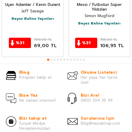
Uçan Adamlar / Kevin Durant
Messi / Futbolun Süper
Yıldızları
Jeff Savage
Simon Mugford
Beyaz Balina Yayınları
Beyaz Balina Yayınları
100,00
TL
155,00
TL
%
31
%
31
69,00
TL
106,95
TL
Blog
Okuma Listeleri
Kitapları takip et.
Her yaşa, her tarza
özel.
Bize Yaz
Bizi Ara!
Ne zaman istersen!
0850 304 36 49
Bizi takip et
Sorularınız İçin
Sosyal Medya
Bilgi@ravzakitap.com
Hesaplarımızdan