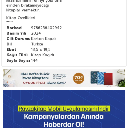
kazandırmanın en iyi yolu ona
elinden bırakamayacağı
kitaplar vermektir.
Kitap Özellikleri
''''''''
Barkod
9786256402942
Basım Yılı
2024
Cilt Durumu
Karton Kapak
Dil
Türkçe
Ebat
13,5 x 19,5
Kağıt Türü
Kitap Kağıdı
Sayfa Sayısı
144