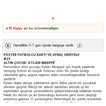
15
kişi
şu an bu ürünü
inceliyor
🔥
Genellikle 5-7 gün içinde kargoya verilir.
POSTER FUTBOLCU KARTI VE AYRAÇ HEDİYELİ!
#23
ALTIN ÇOCUK: KYLIAN MBAPPÉ
Fransızların altın çocuğu Kylian Mbappé için küçük yaşlarda
tanıştığı futbol en büyük tutkusu oldu. Bu yolda kırdığı
rekorlarla genç yaşına rağmen adını unutulmayacaklar listesine
yazdırdı.
Kylian diğer dünya yıldızlarına göre daha şanslı bir çocukluk
dönemi geçirdi. Bilinçli bir ailenin kanatları altında iyi bir
eğitimden geçerek yeteneklerini geliştirebileceği imkânlar buldu.
Fakat bu durum şu an bulunduğu konuma şans eseri ulaştığı
anlamına gelmez. O yeteneğinin farkındaydı bu yolda mücadele
etti ve tırnaklarıyla kazıyarak zirveye ulaştı. Daha şimdiden adı