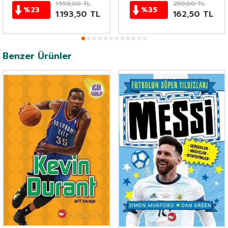
1.550,00
TL
250,00
TL
%
23
%
35
1.193,50
TL
162,50
TL
Benzer Ürünler