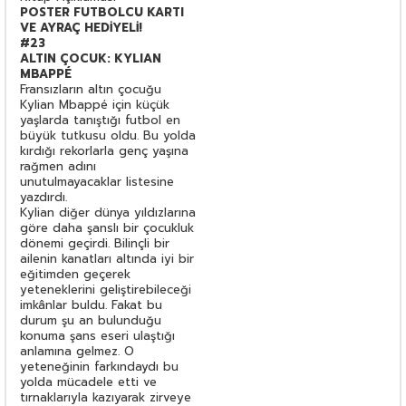
POSTER FUTBOLCU KARTI
VE AYRAÇ HEDİYELİ!
#23
ALTIN ÇOCUK: KYLIAN
MBAPPÉ
Fransızların altın çocuğu
Kylian Mbappé için küçük
yaşlarda tanıştığı futbol en
büyük tutkusu oldu. Bu yolda
kırdığı rekorlarla genç yaşına
rağmen adını
unutulmayacaklar listesine
yazdırdı.
Kylian diğer dünya yıldızlarına
göre daha şanslı bir çocukluk
dönemi geçirdi. Bilinçli bir
ailenin kanatları altında iyi bir
eğitimden geçerek
yeteneklerini geliştirebileceği
imkânlar buldu. Fakat bu
durum şu an bulunduğu
konuma şans eseri ulaştığı
anlamına gelmez. O
yeteneğinin farkındaydı bu
yolda mücadele etti ve
tırnaklarıyla kazıyarak zirveye