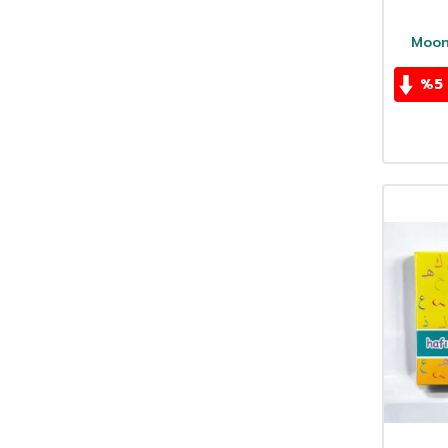
Tabl
Moon
%
5