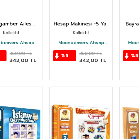
gamber Ailesi
Hesap Makinesi +5 Yas
Bayra
p Agaci +3 Yaş
Ahsap Oyuncak
Kollektif
Kollektif
sap Oyuncak
beavers Ahsap
Moonbeavers Ahsap
Moon
Oyuncak
Oyuncak
360,00
TL
360,00
TL
%
5
%
5
342,00
TL
342,00
TL