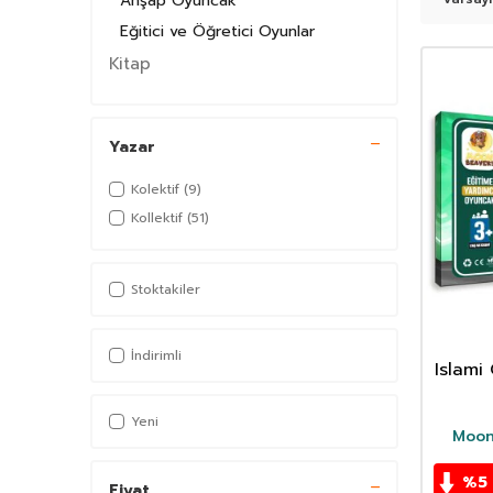
Ahşap Oyuncak
Eğitici ve Öğretici Oyunlar
Kitap
İslam
Çocuk Kitapları
Yazar
Kolektif
(9)
Kollektif
(51)
Stoktakiler
İndirimli
Islami
N
Yeni
Moon
%
5
Fiyat