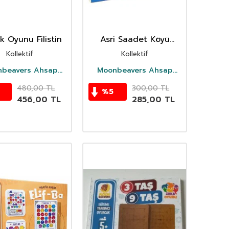
k Oyunu Filistin
Asri Saadet Köyü
Ahsap Saglikli
Kollektif
Kollektif
Oyuncak
beavers Ahsap
Moonbeavers Ahsap
Oyuncak
Oyuncak
480,00
TL
300,00
TL
%
5
456,00
TL
285,00
TL