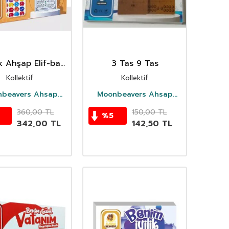
k Ahşap Elif-ba
3 Tas 9 Tas
(4+ Yaş)
Kollektif
Kollektif
beavers Ahsap
Moonbeavers Ahsap
Oyuncak
Oyuncak
360,00
TL
150,00
TL
%
5
342,00
TL
142,50
TL