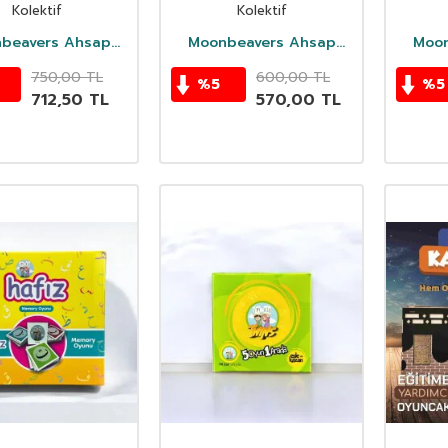
o İnce Çerçeve
İnce Çerçeve
İnsanl
Kolektif
Kolektif
beavers Ahsap
Moonbeavers Ahsap
Moon
Oyuncak
Oyuncak
750,00
TL
600,00
TL
%
5
%
5
712,50
TL
570,00
TL