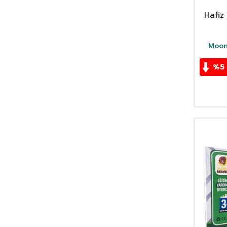
Hafi
Moon
%
5