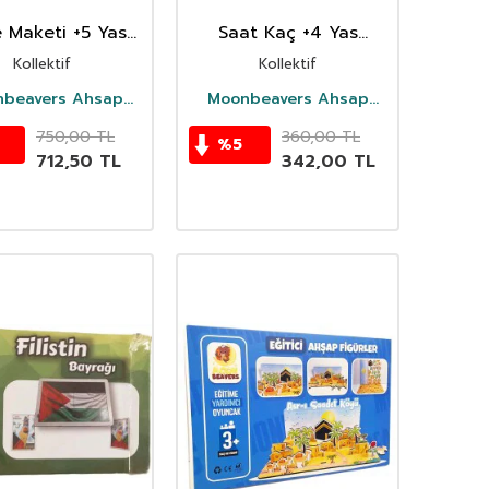
 Maketi +5 Yas
Saat Kaç +4 Yas
sap Oyuncak
Ahsap Oyuncak
Kollektif
Kollektif
beavers Ahsap
Moonbeavers Ahsap
Oyuncak
Oyuncak
750,00
TL
360,00
TL
%
5
712,50
TL
342,00
TL