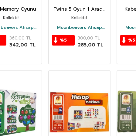
z Memory Oyunu
Twins 5 Oyun 1 Arada
Kabe
Ahsap Oyuncak
Ah
Kollektif
Kollektif
beavers Ahsap
Moonbeavers Ahsap
Moon
Oyuncak
Oyuncak
360,00
TL
300,00
TL
%
5
%
5
342,00
TL
285,00
TL