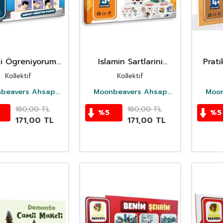
mi Ögreniyorum
Islamin Sartlarini
Prati
 Abdest Puzzle
Ögreniyorum Ahsap
Kollektif
Kollektif
Saglikli Oyuncak
beavers Ahsap
Moonbeavers Ahsap
Moon
Oyuncak
Oyuncak
180,00
TL
180,00
TL
%
5
%
5
171,00
TL
171,00
TL