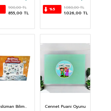
Oyuncak
Oyuncak
900,00
TL
1.080,00
TL
%
5
855,00
TL
1.026,00
TL
slüman Bilim
Cennet Puani Oyunu