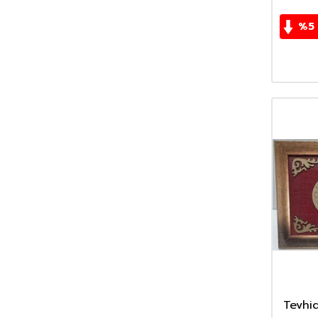
%
5
Tevhi