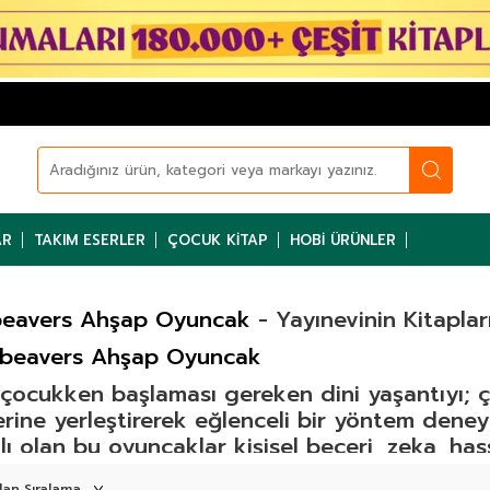
AR
TAKIM ESERLER
ÇOCUK KITAP
HOBI ÜRÜNLER
eavers Ahşap Oyuncak
- Yayınevinin Kitaplar
beavers Ahşap Oyuncak
çocukken başlaması gereken dini yaşantıyı; ç
lerine yerleştirerek eğlenceli bir yöntem de
klı olan bu oyuncaklar kişisel beceri, zeka, has
 geçirmeye yarıyor. Moonbears Ahşap Oyuncak