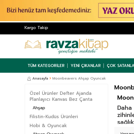
Kargo Takip
TÜM KATEGORILER
YENI ÇIKANLAR
ÇOK SATANL
Anasayfa
Moonbeavers Ahşap Oyuncak
Moonb
Özel Ürünler Defter Ajanda
Moon
Planlayıcı Kanvas Bez Çanta
Daha 
Ahşap
zihin
Filistin-Kudüs Ürünleri
sağlı
Hobi & Oyuncak
zaman