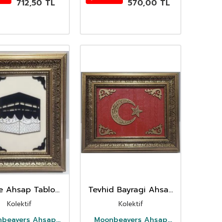
712,50
TL
570,00
TL
e Ahsap Tablo
Tevhid Bayragi Ahsap
alin Çerçeve
Tablo Kalin Çerçeve
Kolektif
Kolektif
beavers Ahsap
Moonbeavers Ahsap