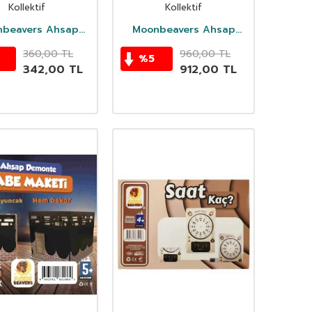
ari +4 Yas Ahsap
Kollektif
Kollektif
Oyuncak
beavers Ahsap
Moonbeavers Ahsap
Oyuncak
Oyuncak
360,00
TL
960,00
TL
%
5
342,00
TL
912,00
TL