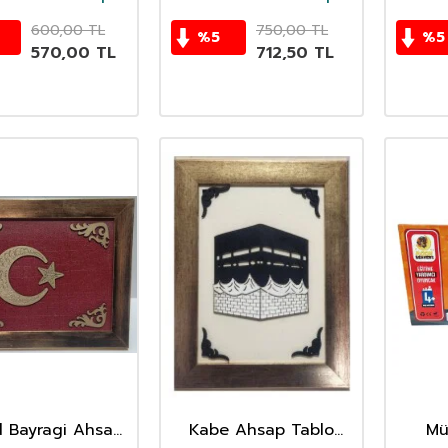
Oyuncak
Oyuncak
600,00
TL
750,00
TL
%
5
%
5
570,00
TL
712,50
TL
d Bayragi Ahsap
Kabe Ahsap Tablo
Mü