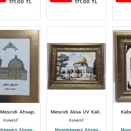
171,00
TL
171,00
TL
 Mescidi Ahsap
Mescidi Aksa UV Kalin
Kab
o Ince Çerçeve
Çerçeve
K
Kolektif
Kolektif
beavers Ahsap
Moonbeavers Ahsap
Moon