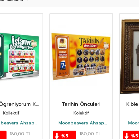
 Ögreniyorum Kız
Tarihin Öncüleri
Kibl
amaz Puzzle
Tabl
Kollektif
Kolektif
beavers Ahsap
Moonbeavers Ahsap
Moon
Oyuncak
Oyuncak
180,00
TL
180,00
TL
%
5
%
5