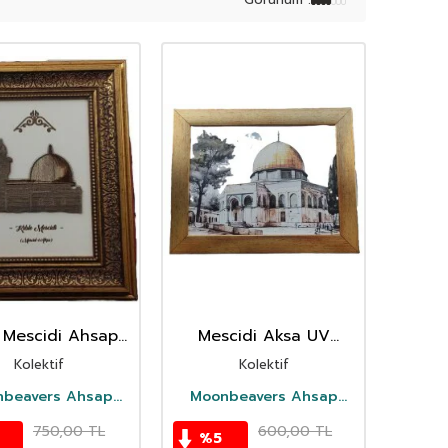
e Mescidi Ahsap
Mescidi Aksa UV
o Kalin Çerçeve
Ahsap Tablo Ince
Kolektif
Kolektif
Çerçeve
beavers Ahsap
Moonbeavers Ahsap
Oyuncak
Oyuncak
750,00
TL
600,00
TL
%
5