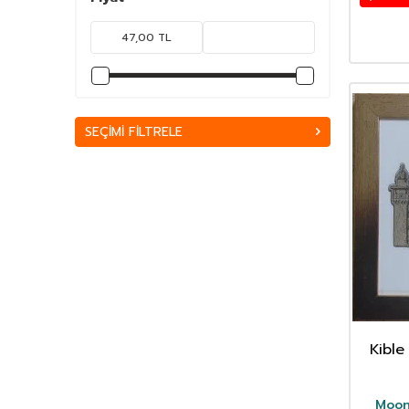
SEÇIMI FILTRELE
Kible
Tabl
Moon