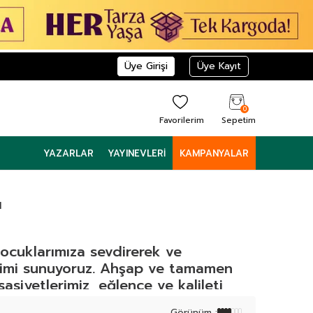
Üye Girişi
Üye Kayıt
0
Favorilerim
Sepetim
YAZARLAR
YAYINEVLERI
KAMPANYALAR
ı
ocuklarımıza sevdirerek ve
neyimi sunuyoruz. Ahşap ve tamamen
sasiyetlerimiz, eğlence ve kalileti
lar tam çocuklarınız için.
Görünüm :