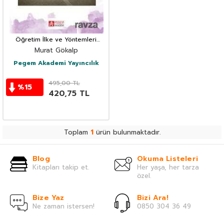
Öğretim İlke ve Yöntemleri
(Murat Gökalp)
Murat Gökalp
Pegem Akademi Yayıncılık
495,00
TL
%
15
420,75
TL
Toplam
1
ürün bulunmaktadır.
Blog
Okuma Listeleri
Kitapları takip et.
Her yaşa, her tarza
özel.
Bize Yaz
Bizi Ara!
Ne zaman istersen!
0850 304 36 49