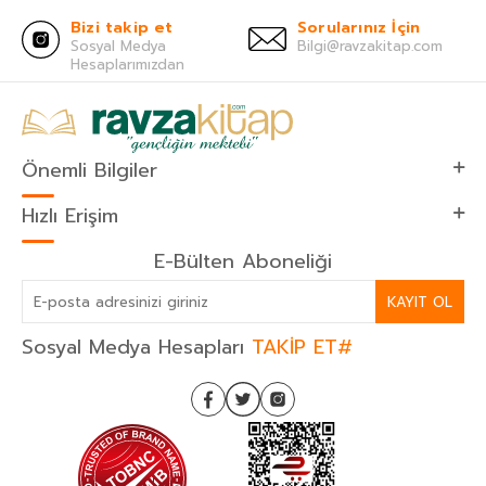
Bizi takip et
Sorularınız İçin
Sosyal Medya
Bilgi@ravzakitap.com
Hesaplarımızdan
Önemli Bilgiler
Hızlı Erişim
E-Bülten Aboneliği
KAYIT OL
Sosyal Medya Hesapları
TAKİP ET#