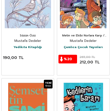
Sözün Özü
Metin ve Ekibi Norlara Karşı /
Uzay Macerası No :1
Mustafa Dedeler
Mustafa Dedeler
Yedikıta Kitaplığı
Çamlıca Çocuk Yayınları
190,00
TL
265,00
TL
%
20
212,00
TL
YENI
Ürün