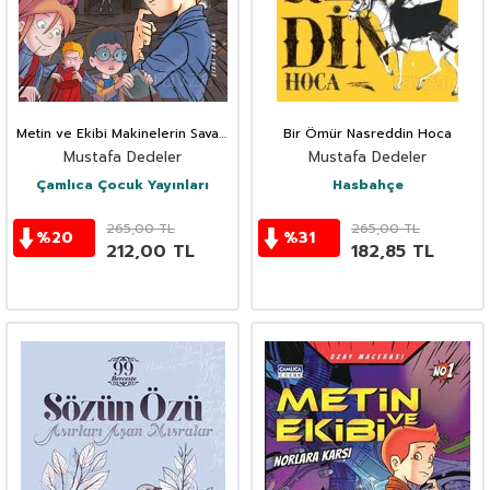
Metin ve Ekibi Makinelerin Savaşı
Bir Ömür Nasreddin Hoca
- Uzay Macerası No: 2
Mustafa Dedeler
Mustafa Dedeler
Çamlıca Çocuk Yayınları
Hasbahçe
265,00
TL
265,00
TL
%
20
%
31
212,00
TL
182,85
TL