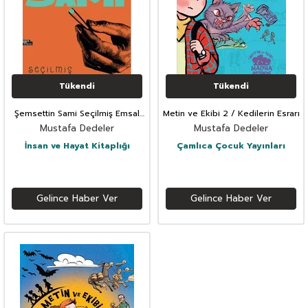
Tükendi
Tükendi
Şemsettin Sami Seçilmiş Emsal
Metin ve Ekibi 2 / Kedilerin Esrarı
Sözler 1
Mustafa Dedeler
Mustafa Dedeler
İnsan ve Hayat Kitaplığı
Çamlıca Çocuk Yayınları
Gelince Haber Ver
Gelince Haber Ver