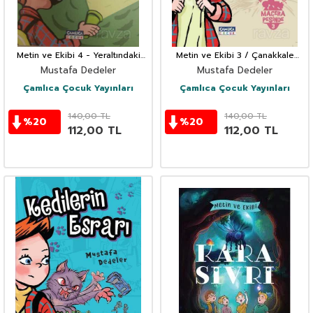
Metin ve Ekibi 4 - Yeraltındaki
Metin ve Ekibi 3 / Çanakkale
Gizli Tarih
Hatırası
Mustafa Dedeler
Mustafa Dedeler
Çamlıca Çocuk Yayınları
Çamlıca Çocuk Yayınları
140,00
TL
140,00
TL
%
20
%
20
112,00
TL
112,00
TL