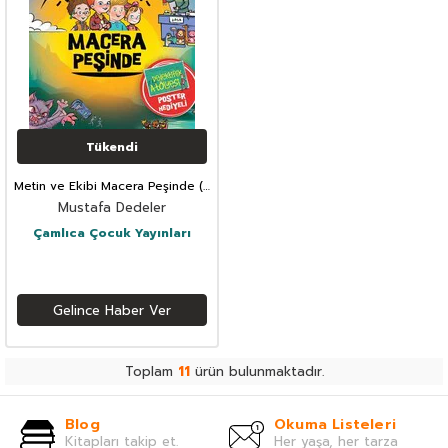
Tükendi
Metin ve Ekibi Macera Peşinde (5
Kitap Set)
Mustafa Dedeler
Çamlıca Çocuk Yayınları
Gelince Haber Ver
Toplam
11
ürün bulunmaktadır.
Blog
Okuma Listeleri
Kitapları takip et.
Her yaşa, her tarza