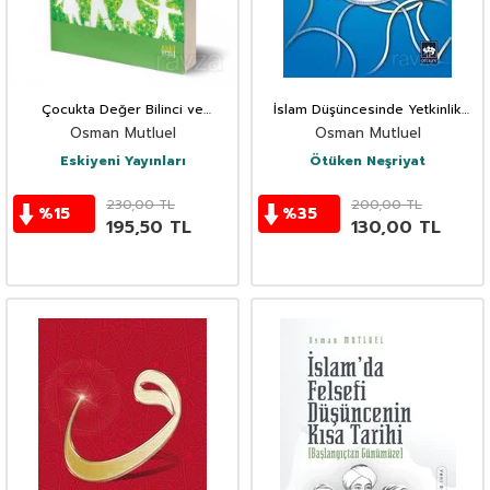
Çocukta Değer Bilinci ve
İslam Düşüncesinde Yetkinlik
Karakter Eğitimi (Anne-Baba
Kavramı ve İnsanın Yetkinleşmesi
Osman Mutluel
Osman Mutluel
Rehberi)
Eskiyeni Yayınları
Ötüken Neşriyat
230,00
TL
200,00
TL
%
15
%
35
195,50
TL
130,00
TL