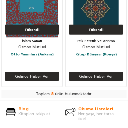
Tükendi
Tükendi
İslam Sanatı
Etik Estetik Ve Arınma
Osman Mutluel
Osman Mutluel
Otto Yayınları (Ankara)
Kitap Dünyası (Konya)
Gelince Haber Ver
Gelince Haber Ver
Toplam
8
ürün bulunmaktadır.
Blog
Okuma Listeleri
Kitapları takip et.
Her yaşa, her tarza
özel.