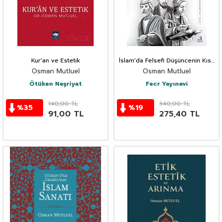
Kur'an ve Estetik
İslam'da Felsefi Düşüncenin Kısa
Tarihi
Osman Mutluel
Osman Mutluel
Ötüken Neşriyat
Fecr Yayınevi
140,00
TL
340,00
TL
%
35
%
19
91,00
TL
275,40
TL