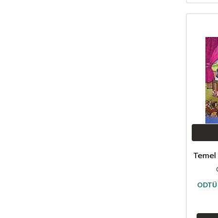
Akif Manaf
(46)
Alev Alatlı
(45)
Alexandr Sergeyeviç Puşkin
(49)
Alexandre Dumas
(113)
Alfred Adler
(62)
Ali Bulaç
(32)
Ali Haydar Haksal
(53)
Ali Kuzu
(42)
Alphonse Daudet
(40)
Andre Gide
(43)
Anonim
(300)
Antoine De Saint Exupery
(174)
Temel 
Anton Çehov
(163)
Arif Pamuk
(45)
Aristoteles (Aristo)
(89)
ODTÜ 
Arthur Schopenhauer
(77)
Asena Meriç
(42)