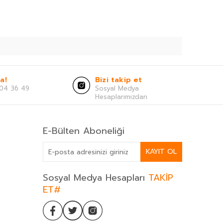
a!
Bizi takip et
04 36 49
Sosyal Medya
Hesaplarımızdan
E-Bülten Aboneliği
KAYIT OL
Sosyal Medya Hesapları
TAKİP
ET#