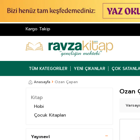
Kargo Takip
TÜM KATEGORILER
YENI ÇIKANLAR
ÇOK SATANL
Anasayfa
Ozan Çapan
Ozan 
Kitap
Hobi
Çocuk Kitapları
Yayınevi