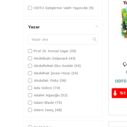
ODTÜ Geliştirme Vakfı Yayıncılık
(9)
Yazar
Prof. Dr. Kemal Sayar
(39)
Abdülbaki Gölpınarlı
(43)
Ç
Abdulfettah Ebu Gudde
(34)
Sa
Abdülhak Şinasi Hisar
(34)
Abdullah Yıldız
(36)
ODTÜ 
Ada Gökce
(74)
%
1
Adalet Ağaoğlu
(52)
Adam Blade
(75)
Adem Saraç
(48)
Adil Akkoyunlu
(36)
Afşar Timuçin
(38)