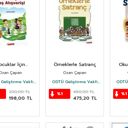
ocuklar İçin
Örneklerle Satranç
Oku
trançta Taş
Sev
Ozan Çapan
Ozan Çapan
Alışverişi
Geliştirme Vakfı
ODTÜ Geliştirme Vakfı
ODTÜ 
Yayıncılık
Yayıncılık
200,00
TL
480,00
TL
%
1
%
1
198,00
TL
475,20
TL