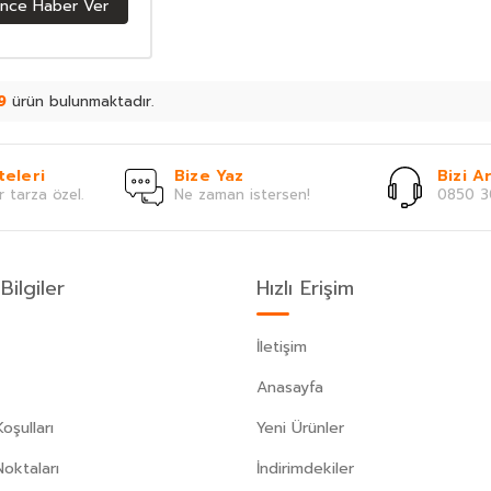
ince Haber Ver
9
ürün bulunmaktadır.
teleri
Bize Yaz
Bizi Ar
r tarza özel.
Ne zaman istersen!
0850 3
Bilgiler
Hızlı Erişim
İletişim
Anasayfa
oşulları
Yeni Ürünler
Noktaları
İndirimdekiler