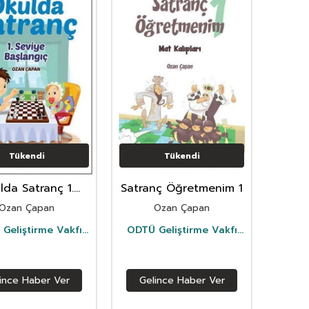
Tükendi
Tükendi
lda Satranç 1.
Satranç Öğretmenim 1
ye - Başlangıç
Ozan Çapan
Ozan Çapan
Geliştirme Vakfı
ODTÜ Geliştirme Vakfı
Yayıncılık
Yayıncılık
ince Haber Ver
Gelince Haber Ver