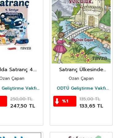
lda Satranç 4.
Satranç Ülkesinde
iye - Değişim
Yolculuk
Ozan Çapan
Ozan Çapan
Geliştirme Vakfı
ODTÜ Geliştirme Vakfı
Yayıncılık
Yayıncılık
250,00
TL
135,00
TL
%
1
247,50
TL
133,65
TL