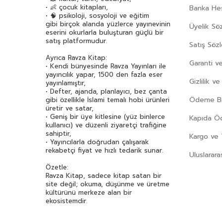
Berrin Göncü Işıkoğlu
(32)
• 👶 çocuk kitapları,
Banka Hes
Bertrand Russell
(32)
• 🧠 psikoloji, sosyoloji ve eğitim
gibi birçok alanda yüzlerce yayınevinin
Bestami Yazgan
(70)
Üyelik Sö
eserini okurlarla buluşturan güçlü bir
Beydeba
(42)
satış platformudur.
Satış Söz
Beyza Alkoç
(53)
Ayrıca Ravza Kitap:
Garanti ve
Bilgenur Çorlu
(37)
• Kendi bünyesinde Ravza Yayınları ile
yayıncılık yapar, 1500 den fazla eser
Bilgin Adalı
(75)
Gizlilik v
yayınlamıştır,
Binnur Şafak Nigiz
(76)
• Defter, ajanda, planlayıcı, bez çanta
Ödeme Bil
gibi özellikle İslami temalı hobi ürünleri
Birsen Ekim Özen
(133)
üretir ve satar,
Bram Stoker
(35)
• Geniş bir üye kitlesine (yüz binlerce
Kapıda 
kullanıcı) ve düzenli ziyaretçi trafiğine
Buçe Dayı
(50)
sahiptir,
Kargo ve 
• Yayıncılarla doğrudan çalışarak
Buket Uzuner
(48)
rekabetçi fiyat ve hızlı tedarik sunar.
Uluslarara
Burhan Cahit Morkaya
(43)
Özetle:
Burhan Yetkil
(92)
Ravza Kitap, sadece kitap satan bir
Çağrı Odabaşı
(43)
site değil; okuma, düşünme ve üretme
kültürünü merkeze alan bir
Cahit Zarifoğlu
(70)
ekosistemdir.
Can Dündar
(37)
Can Yücel
(33)