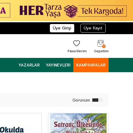
Üye Girişi
Üye Kayıt
0
Favorilerim
Sepetim
YAZARLAR
YAYINEVLERI
KAMPANYALAR
Görünüm :