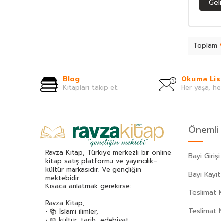
Gel
Asım Uysal
(37)
Asiye Aslı Aslaner
(48)
Aslıhan Cengiz
(45)
Atasoy Müftüoğlu
(46)
Toplam
Attila İlhan
(47)
Av. Erhan Günay
(38)
Blog
Okuma Lis
Aydoğan Yavaşlı
(40)
Kitapları takip et.
Her yaşa, he
Ayla Çınaroğlu
(82)
Ayla Kutlu
(34)
Ayşe Kulin
(61)
Önemli 
Aytül Akal
(170)
Aziz Nesin
(126)
Ravza Kitap, Türkiye merkezli bir online
Bayi Girişi
Aziz Sivaslıoğlu
(34)
kitap satış platformu ve yayıncılık–
kültür markasıdır. Ve gençliğin
Bahar Çelik
(37)
Bayi Kayıt
mektebidir.
Beatrix Potter
(59)
Kısaca anlatmak gerekirse:
Teslimat K
Bediüzzaman Said Nursi
(534)
Ravza Kitap;
Behiç Ak
(42)
Teslimat 
• 📚 İslami ilimler,
• 📖 kültür, tarih, edebiyat,