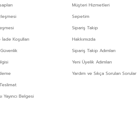
apları
Müşteri Hizmetleri
zleşmesi
Sepetim
leşmesi
Sipariş Takip
 İade Koşulları
Hakkımızda
e Güvenlik
Sipariş Takip Adımları
gisi
Yeni Üyelik Adımları
Ödeme
Yardım ve Sıkça Sorulan Sorular
Teslimat
sı Yayıncı Belgesi