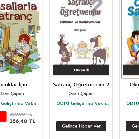
Tükendi
ocuklar İçin
Satranç Öğretmenim 2
Oku
llarla Satranç
Sevi
Ozan Çapan
Ozan Çapan
Geliştirme Vakfı
ODTÜ Geliştirme Vakfı
ODTÜ 
Yayıncılık
Yayıncılık
360,00
TL
356,40
TL
Gelince Haber Ver
Gel