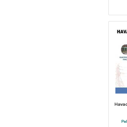
Bilal Güneş
(1)
Bland Copeland
(1)
Bülent Kara
(1)
Burak Çakır
(2)
C. Cem Denk
(3)
C. Leveque
(1)
Callen
(1)
Canan Ağca
(2)
Canan Yaşar
(1)
Cankat Akdemir
(1)
Carlos Santiago Restrepo
(2)
Carol Mattson Porth
(1)
Cemil Sözen
(1)
Cevat Geray
(2)
Havad
Charles Kittel
(1)
Charles M. Wynn
(2)
Pa
Chen Shiyi
(1)