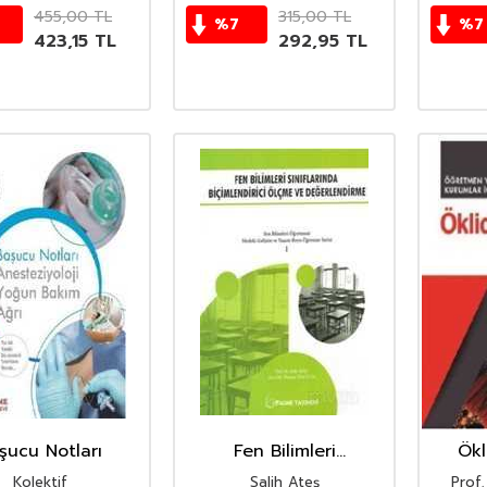
455,00
TL
315,00
TL
%
7
%
7
423,15
TL
292,95
TL
şucu Notları
Fen Bilimleri
Ökl
Sınıflarında
Kolektif
Salih Ateş
Prof.