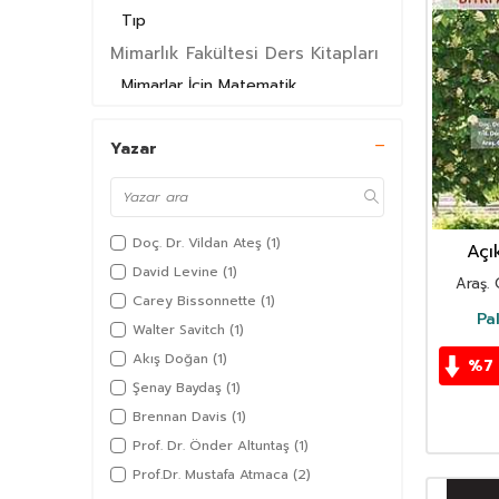
Tıp
Mimarlık Fakültesi Ders Kitapları
Mimarlar İçin Matematik
Edebiyat Fakültesi Ders Kitapları
Yazar
Sosyoloji
İktisat Fakültesi Ders Kitapları
İşletme Bölümü
Doç. Dr. Vildan Ateş
(1)
Siyasal Bilgiler Fakültesi Ders
Açı
Kitapları
Bot
David Levine
(1)
Araş.
Ana
Makro İktisat
Carey Bissonnette
(1)
Pa
Walter Savitch
(1)
Ziraat Fakültesi Ders Kitapları
Akış Doğan
(1)
%
7
Bahçe Bitkileri Bölümü
Şenay Baydaş
(1)
Biyosistem Mühendisliği Bölümü
Brennan Davis
(1)
Tüm Kategoriler
Prof. Dr. Önder Altuntaş
(1)
KurtarılanÜrünler
Prof.Dr. Mustafa Atmaca
(2)
Kitap