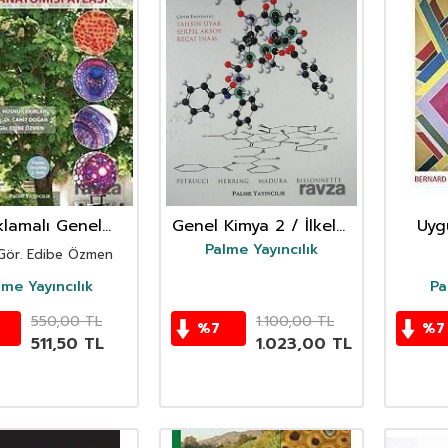
klamalı Genel
Genel Kimya 2 / İlkeler
Uyg
anik ve Bitki
ve Modern
Palme Yayıncılık
 Gör. Edibe Özmen
tomisi Atlası
Uygulamalar (Petrucci-
Herring-Madura-
lme Yayıncılık
Pa
Bissonnette)
550,00
TL
1.100,00
TL
%
7
%
7
511,50
TL
1.023,00
TL