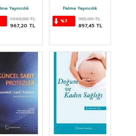
lme Yayıncılık
Palme Yayıncılık
1.040,00
TL
965,00
TL
%
7
967,20
TL
897,45
TL