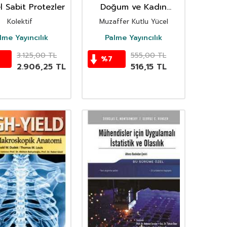
 Sabit Protezler
Doğum ve Kadın
Sağlığı
Kolektif
Muzaffer Kutlu Yücel
lme Yayıncılık
Palme Yayıncılık
3.125,00
TL
555,00
TL
%
7
2.906,25
TL
516,15
TL