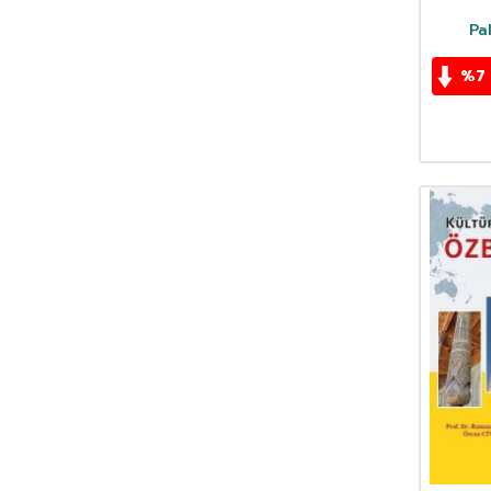
Doç. Dr. Recai İnam
(1)
Pa
Doç. Dr. Saffet Nezir
(1)
Doç. Dr. Tahsin Öner
(1)
%
7
Doç.Dr. Ahmet Mutlu
(1)
Doç.Dr. Hayriye Erbaş
(1)
Doç.Dr. Ramazan Gözen
(1)
Douglas C. Eaton
(1)
Douglas Giancoli
(1)
Douglas J. Futuyma
(1)
Dr. Ahmad Jabbari
(1)
Dr. Ali Torun
(1)
Dr. Emrullah Güney
(1)
Dr. Erol Yılmaz
(1)
Dr. Halil Tümay
(1)
Dr. Öğr. Üyesi Fatma Söylemez
(1)
Dr. Özge Deniz Güven
(1)
Dr. Sevda Altunbaş
(1)