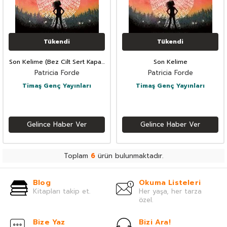
Tükendi
Tükendi
Son Kelime (Bez Cilt Sert Kapak
Son Kelime
Şömizli)
Patricia Forde
Patricia Forde
Timaş Genç Yayınları
Timaş Genç Yayınları
Gelince Haber Ver
Gelince Haber Ver
Toplam
6
ürün bulunmaktadır.
Blog
Okuma Listeleri
Kitapları takip et.
Her yaşa, her tarza
özel.
Bize Yaz
Bizi Ara!