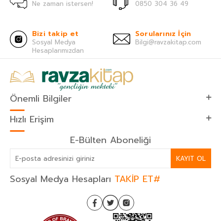
Ne zaman istersen!
0850 304 36 49
Bizi takip et
Sorularınız İçin
Sosyal Medya
Bilgi@ravzakitap.com
Hesaplarımızdan
Önemli Bilgiler
Hızlı Erişim
E-Bülten Aboneliği
KAYIT OL
Sosyal Medya Hesapları
TAKİP ET#