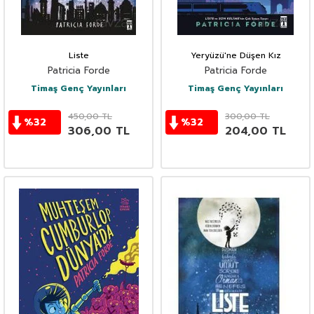
Liste
Yeryüzü'ne Düşen Kız
Patricia Forde
Patricia Forde
Timaş Genç Yayınları
Timaş Genç Yayınları
450,00
TL
300,00
TL
%
32
%
32
306,00
TL
204,00
TL