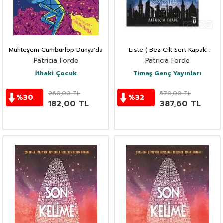
Muhteşem Cumburlop Dünya'da
Liste ( Bez Cilt Sert Kapak
Şömizli )
Patricia Forde
Patricia Forde
İthaki Çocuk
Timaş Genç Yayınları
260,00
TL
570,00
TL
%
30
%
32
182,00
TL
387,60
TL