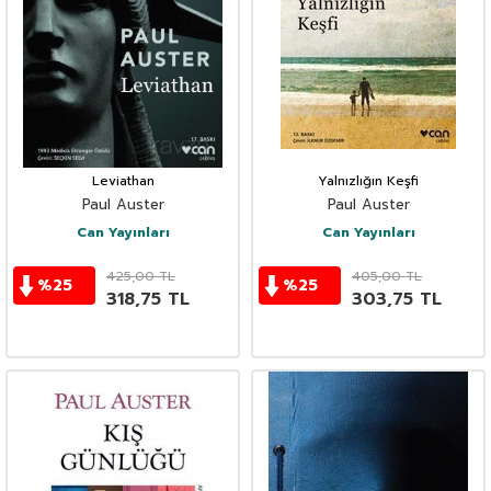
Leviathan
Yalnızlığın Keşfi
Paul Auster
Paul Auster
Can Yayınları
Can Yayınları
425,00
TL
405,00
TL
%
25
%
25
318,75
TL
303,75
TL