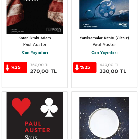
Karanlıktaki Adam
Yanılsamalar Kitabı (Ciltsiz)
Paul Auster
Paul Auster
Can Yayınları
Can Yayınları
360,00
TL
440,00
TL
%
25
%
25
270,00
TL
330,00
TL