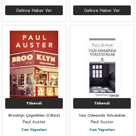
Gelince Haber Ver
Gelince Haber Ver
Tükendi
Tükendi
Brooklyn Çılgınlıkları (Ciltsiz)
Yazı Odasında Yolculuklar
(Ciltsiz)
Paul Auster
Paul Auster
Can Yayınları
Can Yayınları