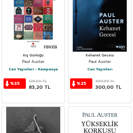
Kış Günlüğü
Kehanet Gecesi
Paul Auster
Paul Auster
Can Yayınları - Kampanya
Can Yayınları
128,00
TL
400,00
TL
%
35
%
25
83,20
TL
300,00
TL