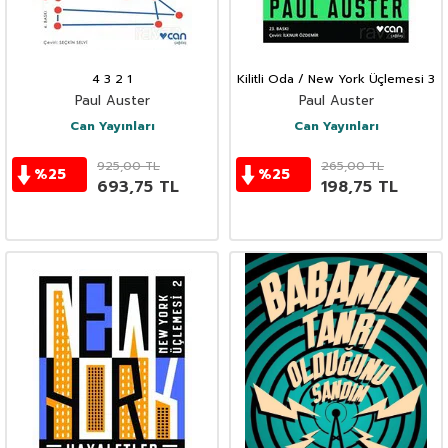
4 3 2 1
Kilitli Oda / New York Üçlemesi 3
Paul Auster
Paul Auster
Can Yayınları
Can Yayınları
925,00
TL
265,00
TL
%
25
%
25
693,75
TL
198,75
TL