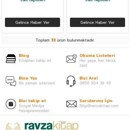
Can Yayınları
Can Yayınları
Gelince Haber Ver
Gelince Haber Ver
Toplam
33
ürün bulunmaktadır.
Blog
Okuma Listeleri
Kitapları takip et.
Her yaşa, her tarza
özel.
Bize Yaz
Bizi Ara!
Ne zaman istersen!
0850 304 36 49
Bizi takip et
Sorularınız İçin
Sosyal Medya
Bilgi@ravzakitap.com
Hesaplarımızdan