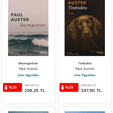
Baumgartner
Timbuktu
Paul Auster
Paul Auster
Can Yayınları
Can Yayınları
315,00
TL
330,00
TL
%
25
%
25
236,25
TL
247,50
TL