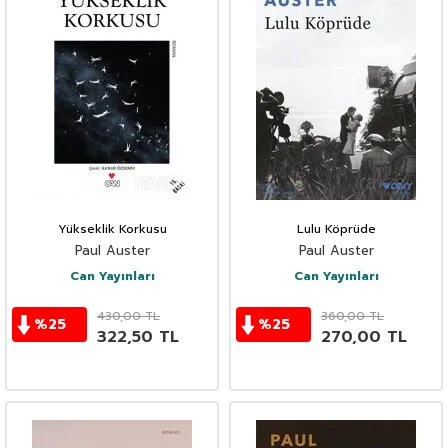
Yükseklik Korkusu
Lulu Köprüde
Paul Auster
Paul Auster
Can Yayınları
Can Yayınları
430,00
TL
360,00
TL
%
25
%
25
322,50
TL
270,00
TL