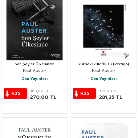
Son Şeyler Ülkesinde
Yükseklik Korkusu (Vertigo)
Paul Auster
Paul Auster
Can Yayınları
Can Yayınları
360,00
TL
375,00
TL
%
25
%
25
270,00
TL
281,25
TL