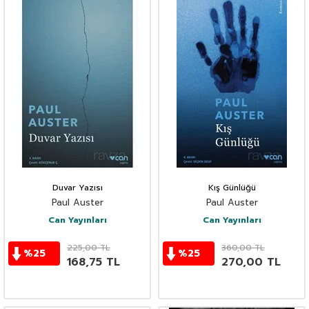
Duvar Yazısı
Kış Günlüğü
Paul Auster
Paul Auster
Can Yayınları
Can Yayınları
225,00
TL
360,00
TL
%
25
%
25
168,75
TL
270,00
TL