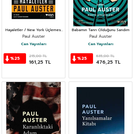
Hayaletler / New York Üçlemesi
Babamın Tanrı Olduğunu Sandım
2
Paul Auster
Paul Auster
Can Yayınları
Can Yayınları
215,00
TL
635,00
TL
%
25
%
25
161,25
TL
476,25
TL