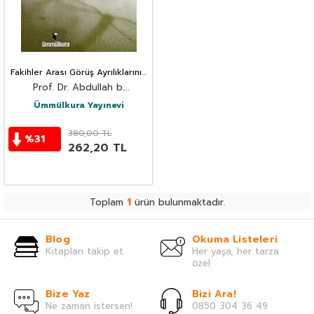
Fakihler Arası Görüş Ayrılıklarının
Sebepleri
Prof. Dr. Abdullah b.
Abdülmuhsin et-Türki
Ümmülkura Yayınevi
380,00
TL
%
31
262,20
TL
Toplam
1
ürün bulunmaktadır.
Blog
Okuma Listeleri
Kitapları takip et.
Her yaşa, her tarza
özel.
Bize Yaz
Bizi Ara!
Ne zaman istersen!
0850 304 36 49