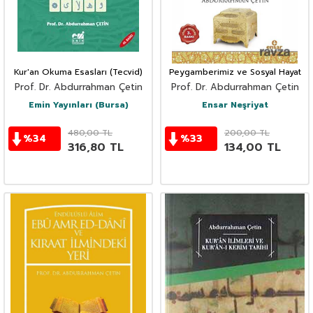
Kur'an Okuma Esasları (Tecvid)
Peygamberimiz ve Sosyal Hayat
Prof. Dr. Abdurrahman Çetin
Prof. Dr. Abdurrahman Çetin
Emin Yayınları (Bursa)
Ensar Neşriyat
480,00
TL
200,00
TL
%
34
%
33
316,80
TL
134,00
TL