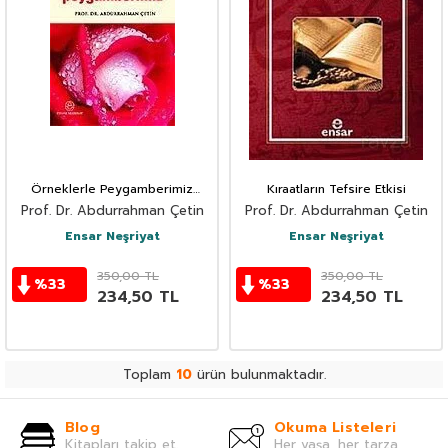
Örneklerle Peygamberimiz
Kıraatların Tefsire Etkisi
(15x21.5)
Prof. Dr. Abdurrahman Çetin
Prof. Dr. Abdurrahman Çetin
Ensar Neşriyat
Ensar Neşriyat
350,00
TL
350,00
TL
%
33
%
33
234,50
TL
234,50
TL
Toplam
10
ürün bulunmaktadır.
Blog
Okuma Listeleri
Kitapları takip et.
Her yaşa, her tarza