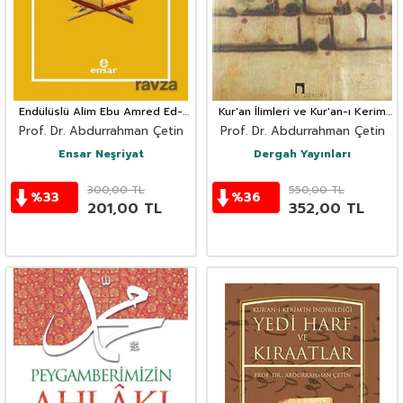
Endülüslü Alim Ebu Amred Ed-
Kur'an İlimleri ve Kur'an-ı Kerim
Dani ve Kiraat Ilmindeki Yeri
Tarihi
Prof. Dr. Abdurrahman Çetin
Prof. Dr. Abdurrahman Çetin
Ensar Neşriyat
Dergah Yayınları
300,00
TL
550,00
TL
%
33
%
36
201,00
TL
352,00
TL