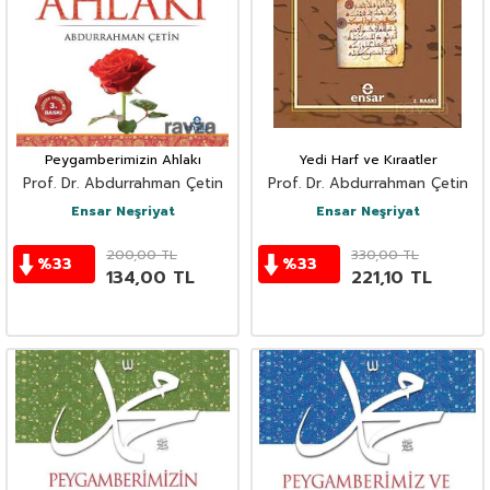
Peygamberimizin Ahlakı
Yedi Harf ve Kıraatler
Prof. Dr. Abdurrahman Çetin
Prof. Dr. Abdurrahman Çetin
Ensar Neşriyat
Ensar Neşriyat
200,00
TL
330,00
TL
%
33
%
33
134,00
TL
221,10
TL