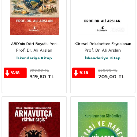
ABD'nin Dört Boyutlu Yeni
Küresel Rekabetten Faydalanan
Stratejisi
İsrail'in Stratejik Uygulamaları
Prof. Dr. Ali Arslan
Prof. Dr. Ali Arslan
İskenderiye Kitap
İskenderiye Kitap
390,00
TL
250,00
TL
%
18
%
18
319,80
TL
205,00
TL