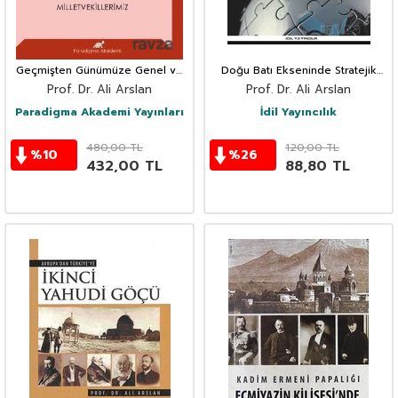
Geçmişten Günümüze Genel ve
Doğu Batı Ekseninde Stratejik
Yerel Seçim Sonuçları Temelinde
Rekabet
Prof. Dr. Ali Arslan
Prof. Dr. Ali Arslan
Türkiye'nin Siyasi Yapısı ve
Milletvekillerimiz
Paradigma Akademi Yayınları
İdil Yayıncılık
480,00
TL
120,00
TL
%
10
%
26
432,00
TL
88,80
TL