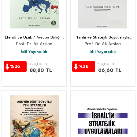
Efendi ve Uşak / Avrupa Birliği -
Tarihi ve Stratejik Boyutlarıyla
Türkiye İlişkileri
Ermeni Meselesi
Prof. Dr. Ali Arslan
Prof. Dr. Ali Arslan
İdil Yayıncılık
İdil Yayıncılık
120,00
TL
90,00
TL
%
26
%
26
88,80
TL
66,60
TL