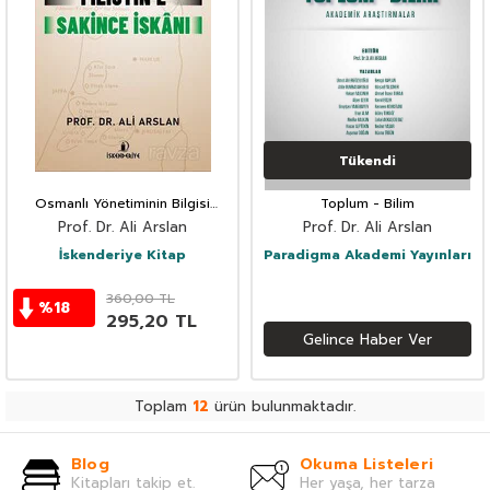
Tükendi
Osmanlı Yönetiminin Bilgisi
Toplum - Bilim
Dahilinde Yahudilerin Filistin'e
Prof. Dr. Ali Arslan
Prof. Dr. Ali Arslan
Sakince İskanı
İskenderiye Kitap
Paradigma Akademi Yayınları
360,00
TL
%
18
295,20
TL
Gelince Haber Ver
Toplam
12
ürün bulunmaktadır.
Blog
Okuma Listeleri
Kitapları takip et.
Her yaşa, her tarza