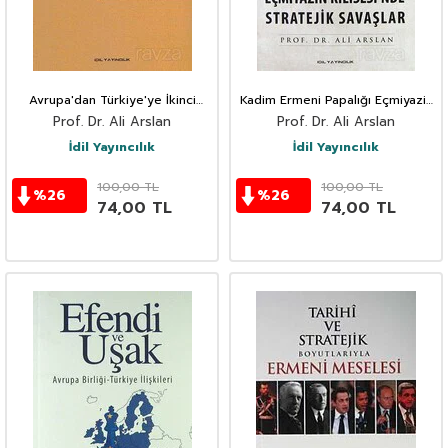
Avrupa'dan Türkiye'ye İkinci
Kadim Ermeni Papalığı Eçmiyazin
Yahudi Göçü
Kilisesi'nde Stratejik Savaşlar
Prof. Dr. Ali Arslan
Prof. Dr. Ali Arslan
İdil Yayıncılık
İdil Yayıncılık
100,00
TL
100,00
TL
%
26
%
26
74,00
TL
74,00
TL