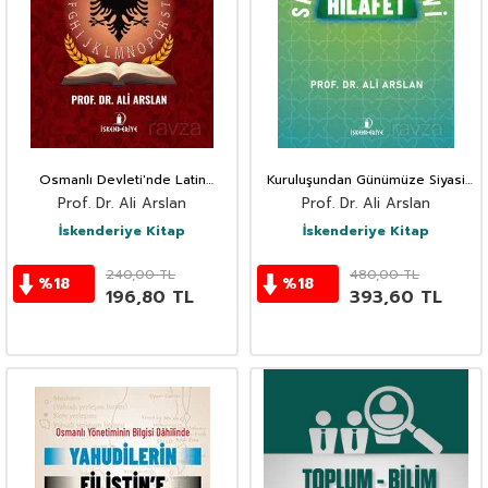
Osmanlı Devleti'nde Latin
Kuruluşundan Günümüze Siyasi
Alfabesiyle Arnavutça Eğitime
ve Manevi Hilafet
Prof. Dr. Ali Arslan
Prof. Dr. Ali Arslan
Geçiş
İskenderiye Kitap
İskenderiye Kitap
240,00
TL
480,00
TL
%
18
%
18
196,80
TL
393,60
TL