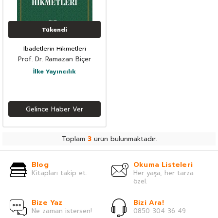
Tükendi
İbadetlerin Hikmetleri
Prof. Dr. Ramazan Biçer
İlke Yayıncılık
Gelince Haber Ver
Toplam
3
ürün bulunmaktadır.
Blog
Okuma Listeleri
Kitapları takip et.
Her yaşa, her tarza
özel.
Bize Yaz
Bizi Ara!
Ne zaman istersen!
0850 304 36 49