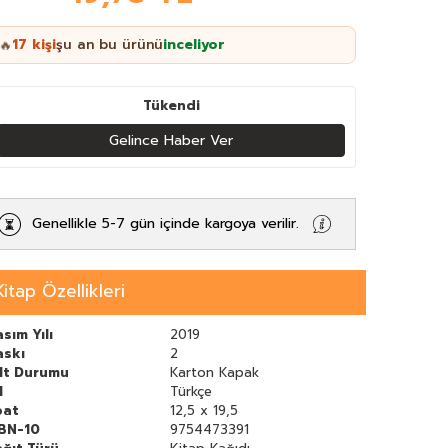
17
kişi
şu an bu ürünü
inceliyor
🔥
Tükendi
Gelince Haber Ver
Genellikle 5-7 gün içinde kargoya verilir.
Kitap Özellikleri
sım Yılı
2019
askı
2
ilt Durumu
Karton Kapak
l
Türkçe
bat
12,5 x 19,5
SBN-10
9754473391