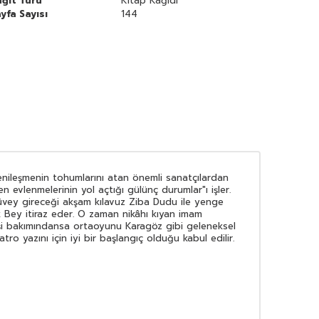
ğıt Türü
Kitap Kağıdı
yfa Sayısı
144
yenileşmenin tohumlarını atan önemli sanatçılardan
 evlenmelerinin yol açtığı gülünç durumlar"ı işler.
Güvey gireceği akşam kılavuz Ziba Dudu ile yenge
k Bey itiraz eder. O zaman nikâhı kıyan imam
şlenişi bakımındansa ortaoyunu Karagöz gibi geleneksel
tro yazını için iyi bir başlangıç olduğu kabul edilir.