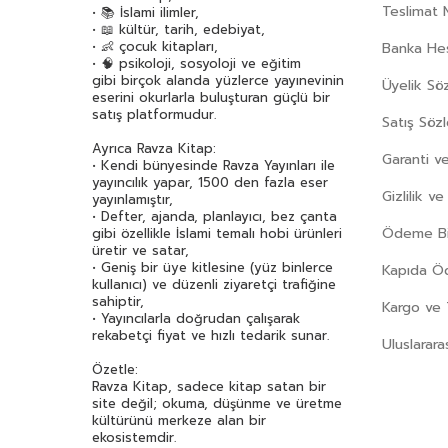
Teslimat 
• 📚 İslami ilimler,
• 📖 kültür, tarih, edebiyat,
• 👶 çocuk kitapları,
Banka Hes
• 🧠 psikoloji, sosyoloji ve eğitim
gibi birçok alanda yüzlerce yayınevinin
Üyelik Sö
eserini okurlarla buluşturan güçlü bir
satış platformudur.
Satış Söz
Ayrıca Ravza Kitap:
Garanti ve
• Kendi bünyesinde Ravza Yayınları ile
yayıncılık yapar, 1500 den fazla eser
Gizlilik v
yayınlamıştır,
• Defter, ajanda, planlayıcı, bez çanta
Ödeme Bil
gibi özellikle İslami temalı hobi ürünleri
üretir ve satar,
• Geniş bir üye kitlesine (yüz binlerce
Kapıda 
kullanıcı) ve düzenli ziyaretçi trafiğine
sahiptir,
Kargo ve 
• Yayıncılarla doğrudan çalışarak
rekabetçi fiyat ve hızlı tedarik sunar.
Uluslarara
Özetle:
Ravza Kitap, sadece kitap satan bir
site değil; okuma, düşünme ve üretme
kültürünü merkeze alan bir
ekosistemdir.