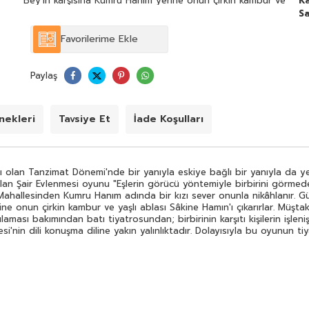
Bey'in karşısına Kumru Hanım yerine onun çirkin kambur ve
Ka
yaşlı ablası Sâkine Hamın'ı çıkarırlar. Müştak Bey itiraz
Sa
eder. O zaman nikâhı kıyan imam Ebüllâklaka ile mahallali
çağırılır...Sahne tekniği ve kurgulaması bakımından batı
Favorilerime Ekle
tiyatrosundan; birbirinin karşıtı kişilerin işlenişi
bakımındansa ortaoyunu Karagöz gibi geleneksel gösteri
sanatlarının tiplerinden yararlanan Şair Evlenmesi'nin dili
Paylaş
konuşma diline yakın yalınlıktadır. Dolayısıyla bu oyunun
tiyatro yazını için iyi bir başlangıç olduğu kabul edilir.
ekleri
Tavsiye Et
İade Koşulları
dımı olan Tanzimat Dönemi'nde bir yanıyla eskiye bağlı bir yanıyla da 
olan Şair Evlenmesi oyunu "Eşlerin görücü yöntemiyle birbirini görmeden
Mahallesinden Kumru Hanım adında bir kızı sever onunla nikâhlanır. 
 onun çirkin kambur ve yaşlı ablası Sâkine Hamın'ı çıkarırlar. Müşta
urgulaması bakımından batı tiyatrosundan; birbirinin karşıtı kişilerin i
i'nin dili konuşma diline yakın yalınlıktadır. Dolayısıyla bu oyunun tiya