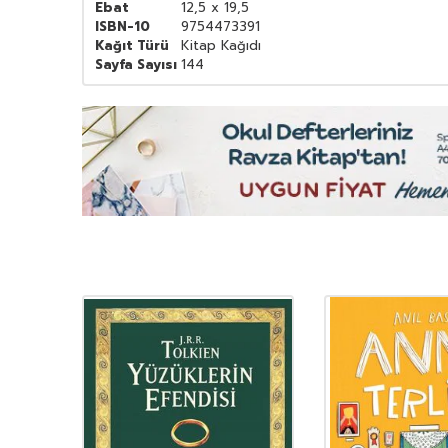
Ebat
12,5 x 19,5
ISBN-10
9754473391
Kağıt Türü
Kitap Kağıdı
Sayfa Sayısı
144
YENI
Ürün