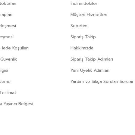
Noktaları
İndirimdekiler
apları
Müşteri Hizmetleri
zleşmesi
Sepetim
leşmesi
Sipariş Takip
 İade Koşulları
Hakkımızda
e Güvenlik
Sipariş Takip Adımları
gisi
Yeni Üyelik Adımları
Ödeme
Yardım ve Sıkça Sorulan Sorular
Teslimat
sı Yayıncı Belgesi