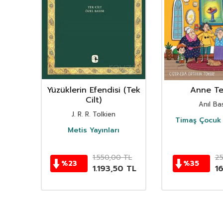
nın
Yüzüklerin Efendisi (Tek
Anne Ter
istan
Cilt)
Anıl Bas
i
J. R. R. Tolkien
Timaş Çocuk 
i
Metis Yayınları
TL
1.550,00
TL
2
%
23
%
35
TL
1.193,50
TL
1