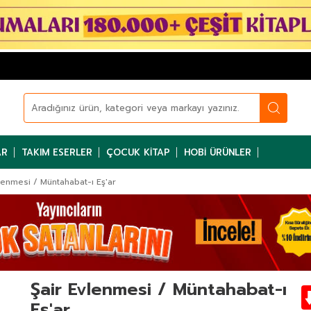
AR
TAKIM ESERLER
ÇOCUK KITAP
HOBI ÜRÜNLER
lenmesi / Müntahabat-ı Eş'ar
Şair Evlenmesi / Müntahabat-ı
Eş'ar