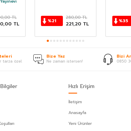
Yayınevi
0,00
TL
280,00
TL
%
21
%
35
60,00
TL
221,20
TL
teleri
Bize Yaz
Bizi Ar
r tarza özel.
Ne zaman istersen!
0850 3
Bilgiler
Hızlı Erişim
İletişim
Anasayfa
oşulları
Yeni Ürünler