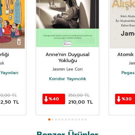
liği
Anne'nin Duygusal
Atomik 
Yokluğu
ılı
Ja
Jasmin Lee Cori
Yayınları
Pegasu
Koridor Yayıncılık
50,00
TL
350,00
TL
%
40
%
30
62,50
TL
210,00
TL
Benzer Ürünler