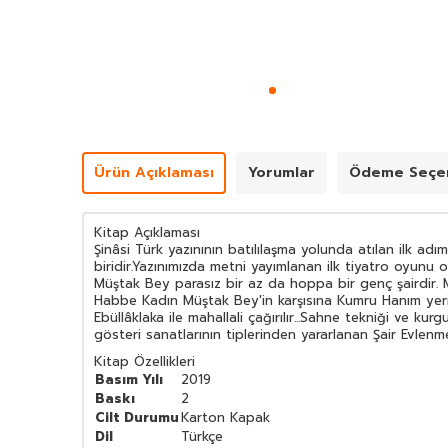
Ürün Açıklaması
Yorumlar
Ödeme Seçen
Kitap Açıklaması
Şinâsi Türk yazınının batılılaşma yolunda atılan ilk a
biridir.Yazınımızda metni yayımlanan ilk tiyatro oyunu 
Müştak Bey parasız bir az da hoppa bir genç şairdir. 
Habbe Kadın Müştak Bey'in karşısına Kumru Hanım yerine
Ebüllâklaka ile mahallali çağırılır...Sahne tekniği ve k
gösteri sanatlarının tiplerinden yararlanan Şair Evlenmes
Kitap Özellikleri
Basım Yılı
2019
Baskı
2
Cilt Durumu
Karton Kapak
Dil
Türkçe