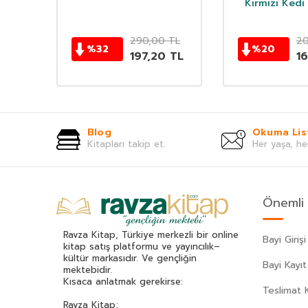
Kırmızı Kedi 
TL
290,00
TL
20
%
32
%
20
0
TL
197,20
TL
1
Blog
Okuma Lis
Kitapları takip et.
Her yaşa, he
Önemli 
Ravza Kitap, Türkiye merkezli bir online
Bayi Girişi
kitap satış platformu ve yayıncılık–
kültür markasıdır. Ve gençliğin
Bayi Kayıt
mektebidir.
Kısaca anlatmak gerekirse:
Teslimat K
Ravza Kitap;