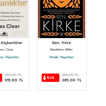
Alışkanlıklar
Ben, Kirke
mes Clear
Madeline Miller
s Yayınları
İthaki Yayınları
D
450,00
TL
380,00
TL
%
25
315,00
TL
285,00
TL