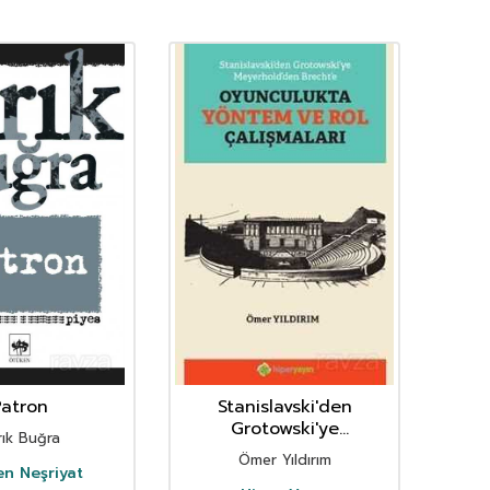
Patron
Stanislavski'den
Şair
Grotowski'ye
Tür
rık Buğra
Meyerhold'den Brecht'e
Ömer Yıldırım
Oyunculukta Yöntem
n Neşriyat