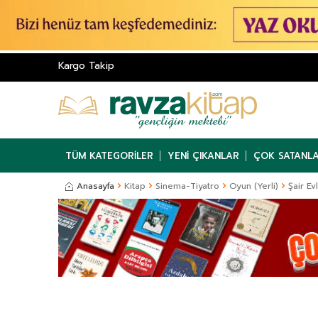
Kargo Takip
TÜM KATEGORILER
YENI ÇIKANLAR
ÇOK SATANL
Anasayfa
Kitap
Sinema-Tiyatro
Oyun (Yerli)
Şair Ev