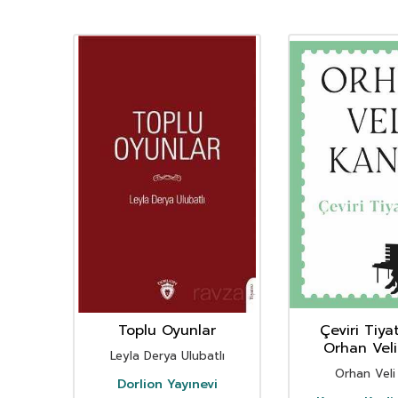
r
Toplu Oyunlar
Çeviri Tiya
Orhan Veli
it
Leyla Derya Ulubatlı
Orhan Veli
Dorlion Yayınevi