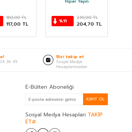
ve Rol Çalışmaları
Hiper Yayın
180,00
TL
230,00
TL
%
11
117,00
TL
204,70
TL
a!
Bizi takip et
04 36 49
Sosyal Medya
Hesaplarımızdan
E-Bülten Aboneliği
KAYIT OL
Sosyal Medya Hesapları
TAKİP
ET#