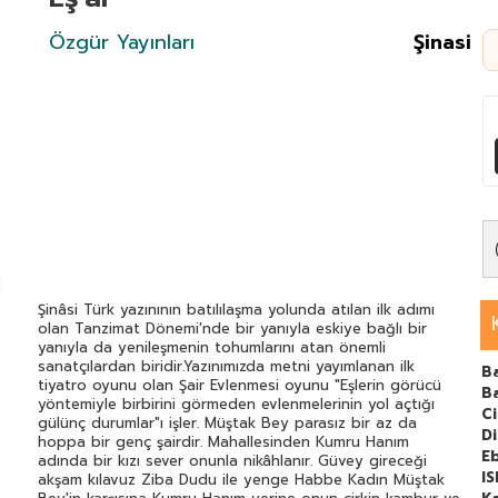
Özgür Yayınları
Şinasi
Şinâsi Türk yazınının batılılaşma yolunda atılan ilk adımı
olan Tanzimat Dönemi'nde bir yanıyla eskiye bağlı bir
yanıyla da yenileşmenin tohumlarını atan önemli
sanatçılardan biridir.Yazınımızda metni yayımlanan ilk
Ba
tiyatro oyunu olan Şair Evlenmesi oyunu "Eşlerin görücü
B
yöntemiyle birbirini görmeden evlenmelerinin yol açtığı
C
gülünç durumlar"ı işler. Müştak Bey parasız bir az da
Di
hoppa bir genç şairdir. Mahallesinden Kumru Hanım
E
adında bir kızı sever onunla nikâhlanır. Güvey gireceği
I
akşam kılavuz Ziba Dudu ile yenge Habbe Kadın Müştak