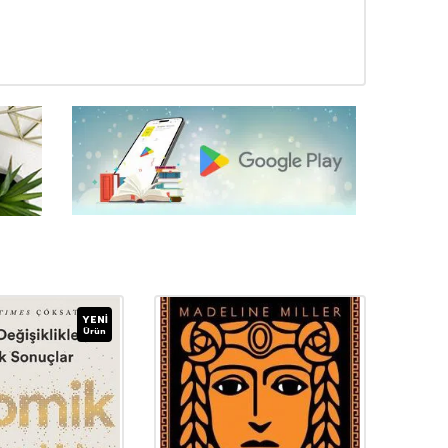
YENI
Ürün