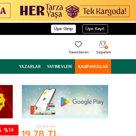
Üye Girişi
Üye Kayıt
0
Favorilerim
Sepetim
YAZARLAR
YAYINEVLERI
KAMPANYALAR
23,00
TL
14
%
19,78
TL