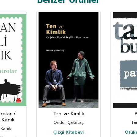
trolar /
Ten ve Kimlik
 Kanık
Önder Çakırtaş
Ta
 Kanık
Çizgi Kitabevi
Ötüke