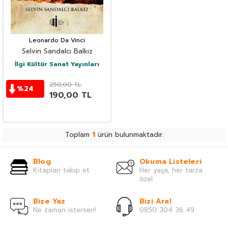
Leonardo Da Vinci
Selvin Sandalcı Balkız
İlgi Kültür Sanat Yayınları
250,00
TL
%
24
190,00
TL
Toplam
1
ürün bulunmaktadır.
Blog
Okuma Listeleri
Kitapları takip et.
Her yaşa, her tarza
özel.
Bize Yaz
Bizi Ara!
Ne zaman istersen!
0850 304 36 49