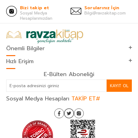
Bizi takip et
Sorularınız İçin
Sosyal Medya
Bilgi@ravzakitap.com
Hesaplarımızdan
Önemli Bilgiler
Hızlı Erişim
E-Bülten Aboneliği
KAYIT OL
Sosyal Medya Hesapları
TAKİP ET#