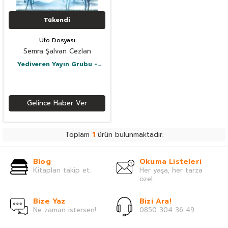
Tükendi
Ufo Dosyası
Semra Şalvan Cezlan
Yediveren Yayın Grubu -
Kampanya
Gelince Haber Ver
Toplam
1
ürün bulunmaktadır.
Blog
Okuma Listeleri
Kitapları takip et.
Her yaşa, her tarza
özel.
Bize Yaz
Bizi Ara!
Ne zaman istersen!
0850 304 36 49