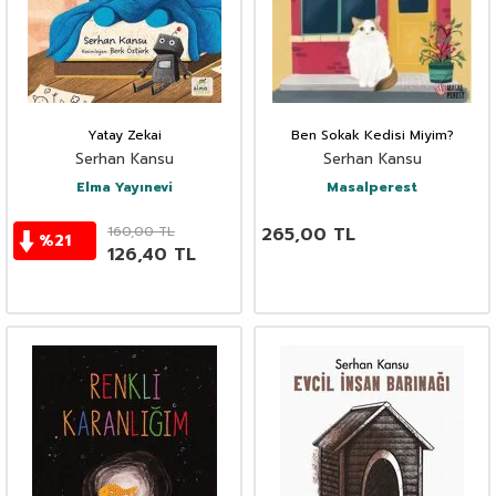
Yatay Zekai
Ben Sokak Kedisi Miyim?
Serhan Kansu
Serhan Kansu
Elma Yayınevi
Masalperest
160,00
TL
265,00
TL
%
21
126,40
TL