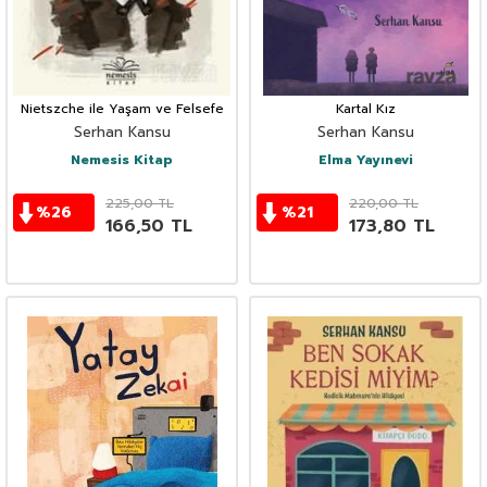
Nietszche ile Yaşam ve Felsefe
Kartal Kız
Serhan Kansu
Serhan Kansu
Nemesis Kitap
Elma Yayınevi
225,00
TL
220,00
TL
%
26
%
21
166,50
TL
173,80
TL