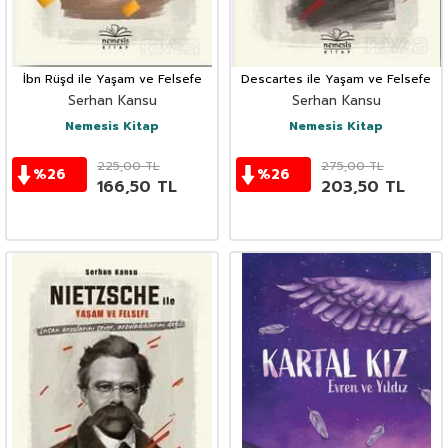
İbn Rüşd ile Yaşam ve Felsefe
Descartes ile Yaşam ve Felsefe
Serhan Kansu
Serhan Kansu
Nemesis Kitap
Nemesis Kitap
225,00
TL
275,00
TL
%
26
%
26
166,50
TL
203,50
TL