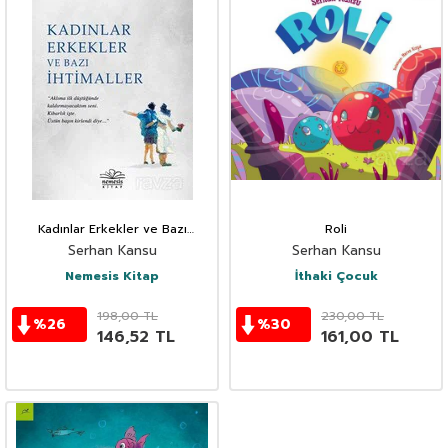
Kadınlar Erkekler ve Bazı
Roli
İhtimaller
Serhan Kansu
Serhan Kansu
Nemesis Kitap
İthaki Çocuk
198,00
TL
230,00
TL
%
26
%
30
146,52
TL
161,00
TL