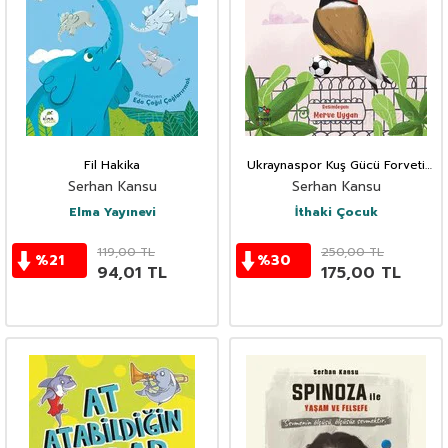
Fil Hakika
Ukraynaspor Kuş Gücü Forveti
Civledo Radoşanu
Serhan Kansu
Serhan Kansu
Elma Yayınevi
İthaki Çocuk
119,00
TL
250,00
TL
%
21
%
30
94,01
TL
175,00
TL