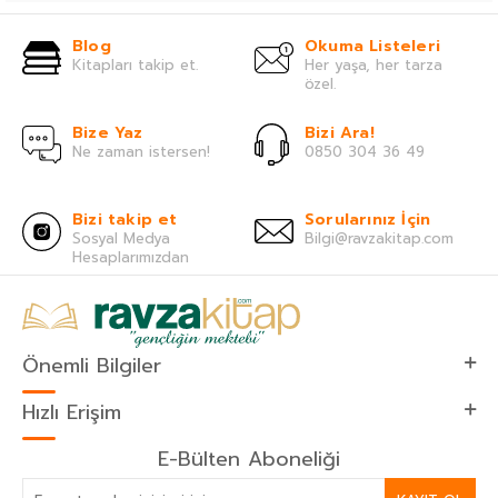
Blog
Okuma Listeleri
Kitapları takip et.
Her yaşa, her tarza
özel.
Bize Yaz
Bizi Ara!
Ne zaman istersen!
0850 304 36 49
Bizi takip et
Sorularınız İçin
Sosyal Medya
Bilgi@ravzakitap.com
Hesaplarımızdan
Önemli Bilgiler
Hızlı Erişim
E-Bülten Aboneliği