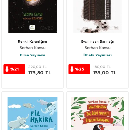
Renkli Karanlığım
Evcil İnsan Barınağı
Serhan Kansu
Serhan Kansu
Elma Yayınevi
İthaki Yayınları
220,00
TL
180,00
TL
%
21
%
25
173,80
TL
135,00
TL