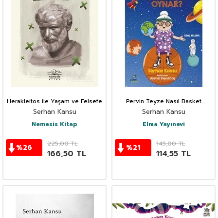
Herakleitos ile Yaşam ve Felsefe
Pervin Teyze Nasıl Basket
Oynar?
Serhan Kansu
Serhan Kansu
Nemesis Kitap
Elma Yayınevi
225,00
TL
145,00
TL
%
26
%
21
166,50
TL
114,55
TL