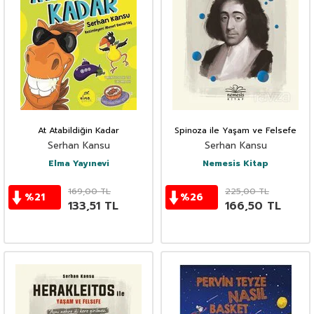
At Atabildiğin Kadar
Spinoza ile Yaşam ve Felsefe
Serhan Kansu
Serhan Kansu
Elma Yayınevi
Nemesis Kitap
169,00
TL
225,00
TL
%
21
%
26
133,51
TL
166,50
TL