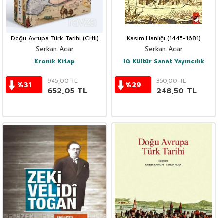
Doğu Avrupa Türk Tarihi (Ciltli)
Kasım Hanlığı (1445-1681)
Serkan Acar
Serkan Acar
Kronik Kitap
IQ Kültür Sanat Yayıncılık
945,00
TL
350,00
TL
%
31
%
29
652,05
TL
248,50
TL