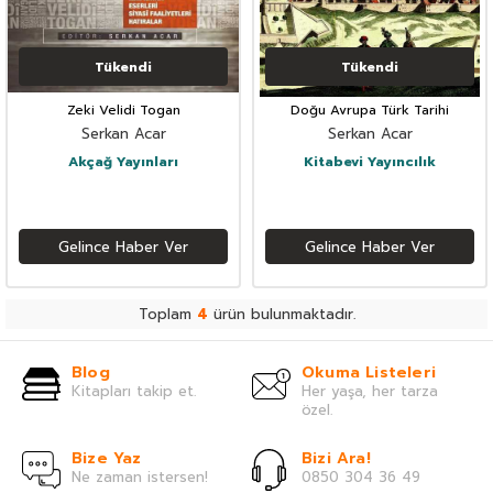
Tükendi
Tükendi
Zeki Velidi Togan
Doğu Avrupa Türk Tarihi
Serkan Acar
Serkan Acar
Akçağ Yayınları
Kitabevi Yayıncılık
Gelince Haber Ver
Gelince Haber Ver
Toplam
4
ürün bulunmaktadır.
Blog
Okuma Listeleri
Kitapları takip et.
Her yaşa, her tarza
özel.
Bize Yaz
Bizi Ara!
Ne zaman istersen!
0850 304 36 49