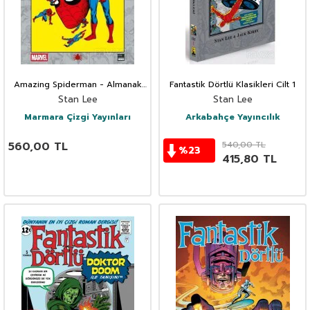
Amazing Spiderman - Almanak
Fantastik Dörtlü Klasikleri Cilt 1
1965
Stan Lee
Stan Lee
Marmara Çizgi Yayınları
Arkabahçe Yayıncılık
560,00
TL
540,00
TL
%
23
415,80
TL