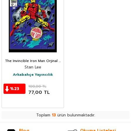
The Invincible Iron Man Orjinal 1.
Sayı
Stan Lee
Arkabahçe Yayıncılık
100,00
TL
%
23
77,00
TL
Toplam
13
ürün bulunmaktadır.
Blog
Okuma Listeleri