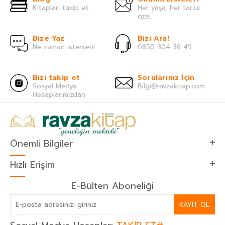
Kitapları takip et.
Her yaşa, her tarza
özel.
Bize Yaz
Bizi Ara!
Ne zaman istersen!
0850 304 36 49
Bizi takip et
Sorularınız İçin
Sosyal Medya
Bilgi@ravzakitap.com
Hesaplarımızdan
Önemli Bilgiler
Hızlı Erişim
E-Bülten Aboneliği
KAYIT OL