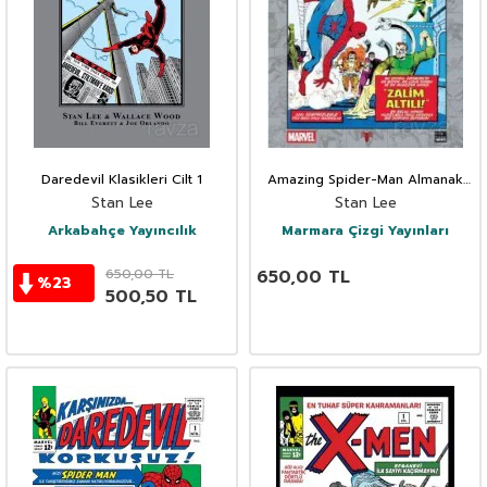
Daredevil Klasikleri Cilt 1
Amazing Spider-Man Almanak
1964
Stan Lee
Stan Lee
Arkabahçe Yayıncılık
Marmara Çizgi Yayınları
650,00
TL
650,00
TL
%
23
500,50
TL