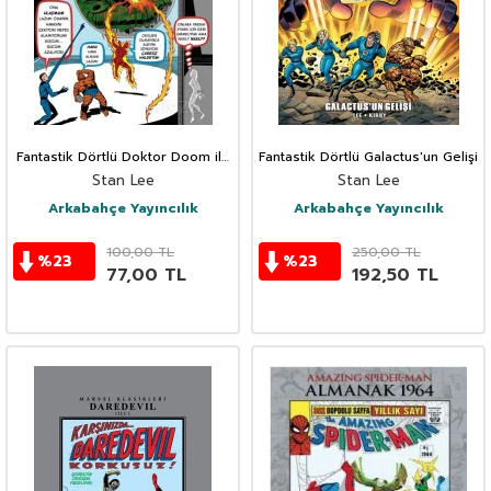
Fantastik Dörtlü Doktor Doom ile
Fantastik Dörtlü Galactus'un Gelişi
Tanışın
Stan Lee
Stan Lee
Arkabahçe Yayıncılık
Arkabahçe Yayıncılık
100,00
TL
250,00
TL
%
23
%
23
77,00
TL
192,50
TL