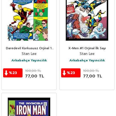
Daredevil Korkususz Orjinal 1.
X-Men #1 Orjinal İlk Sayı
Sayı
Stan Lee
Stan Lee
Arkabahçe Yayıncılık
Arkabahçe Yayıncılık
100,00
TL
100,00
TL
%
23
%
23
77,00
TL
77,00
TL