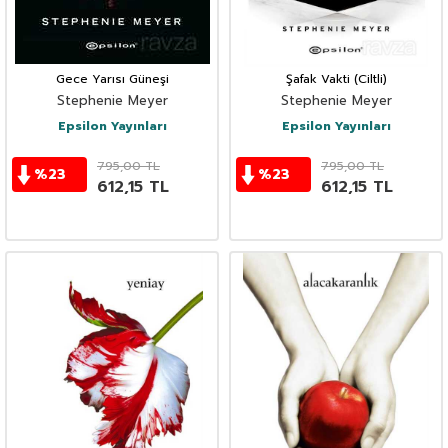
Gece Yarısı Güneşi
Şafak Vakti (Ciltli)
Stephenie Meyer
Stephenie Meyer
Epsilon Yayınları
Epsilon Yayınları
795,00
TL
795,00
TL
%
23
%
23
612,15
TL
612,15
TL