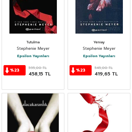
Tutulma
Yeniay
Stephenie Meyer
Stephenie Meyer
Epsilon Yayınları
Epsilon Yayınları
595,00
TL
545,00
TL
%
23
%
23
458,15
TL
419,65
TL