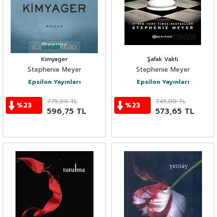
Kimyager
Şafak Vakti
Stephenie Meyer
Stephenie Meyer
Epsilon Yayınları
Epsilon Yayınları
775,00
TL
745,00
TL
%
23
%
23
596,75
TL
573,65
TL