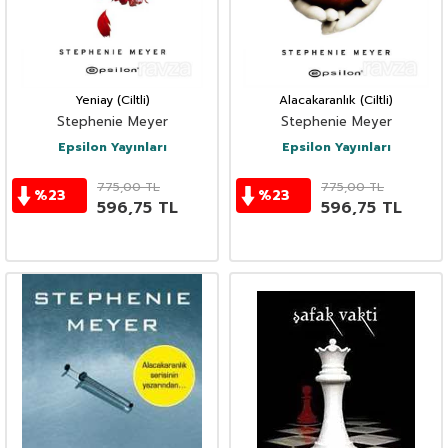
Yeniay (Ciltli)
Alacakaranlık (Ciltli)
Stephenie Meyer
Stephenie Meyer
Epsilon Yayınları
Epsilon Yayınları
775,00
TL
775,00
TL
%
23
%
23
596,75
TL
596,75
TL