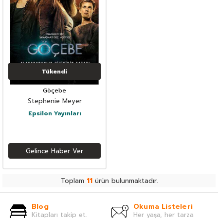
Tükendi
Göçebe
Stephenie Meyer
Epsilon Yayınları
Gelince Haber Ver
Toplam
11
ürün bulunmaktadır.
Blog
Okuma Listeleri
Kitapları takip et.
Her yaşa, her tarza