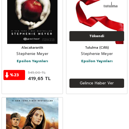
Tükendi
Alacakaranlık
Tutulma (Ciltli)
Stephenie Meyer
Stephenie Meyer
Epsilon Yayınları
Epsilon Yayınları
545,00
TL
%
23
419,65
TL
Gelince Haber Ver